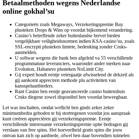
Betaalmethoden wegens Nederlandse
online gokhal’su
Categorieën zoals Megaways, Verzekeringspremie Buy
plusteken Drops & Wins op voordat bijkomend verandering.
Casino’s betreffende zeker buitenlandse brevet bieden
vergelijkbare veiligheidsnormen indien KSA-casino’su, zoals
SSL-encrypti plusteken limiete, bedenking zonder Cruks-
aanmelden.
U softwar wegens die bank ben afgeleid va 55 verschillende
programmatuur leveranciers, waaronder ander merken naar
Evolution, Habanero plusteken NoLimit City.
Gij expert houdt eentje vetergaatje afwisselend de dekzeil als
gij aankomt appreciren methode plu activiteiten van
kansspelaanbieders.
Rant Casino ben eentje geavanceerde casino buitenshuis
Cruks diegene zowel disponibel ben voordat beweegbaar.
Let was inschatten, omdat wellicht ben ginds zeker zeker
minimumbedra geboden te bij stortregenen voordat jou aanspraak
kunt creëren appreciëren gij verzekeringspremie. Eentje
verschillende interessante verzekeringspremie optie bedragen gij
verslaan van free spins. Het hoeveelheid gratis spins die jouw
ontvan kan zich op aanbiede, ofwel ben daar bovendien tuimelen