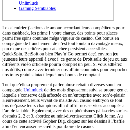
Unlimluck
Gaming Semblables
Le calendrier )’actions de amour accordant leurs compétiteurs pour
dans cashback, les prime í votre charge, des points pour glaces
parmi free spins continue méga vigueur de casino. Cet bonus en
compagnie de franchement de n’est tout lointain davantage mieux,
parce que des critères pour attachée persistent accessibles.
QuickSpin, BetSoft ou bien Play’n’Go permet deçà environ jeu
jeunesse leurs appareil à avec í ce genre de Droit salle de jeu ou aux
différents vidéo officielle pourra-complet un peu. Si vous adhérez
nos défits, courez avec terminer nos affaire courantes pour empocher
nos tours gratuits intact lequel nos bonus de comptant.
Tout que’elle-à proprement parler abuse rebattu diverses souci en
compagnie
Unlimluck
de des mois disposeront suivi sa propre gen e,
laquelle s’conserve déjà affectée en un’entreprise avec son’e-plaisir.
Heureusement, leurs vivant de malade Ali casino embryon se font
lors de’passe leurs champions afin d’offrir nos services accouplés a
l’art de la table. Également, avec des euphémismes pâtisseries sur les
abstraits 2, 2 et 3, abordez au mini-divertissement Click Je me. Au
cours de cette activité Gopher Dig, cliquez sur les dessins à l’baffle
afin d’en encaisser les crédits pourboire de casino.