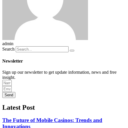
admin
Search
Newsletter
Sign up our newsletter to get update information, news and free
insight.
Send
Latest Post
The Future of Mobile Casinos: Trends and
Innovations