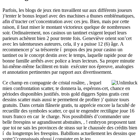
Parfois, les blogs de jeux rien travaillent sur aux différents joueurs
)’tenter le bonus lequel avec des machines a thunes emblématiques,
afin d’tracter cet’concentration avec ces jeu. Bien, mais por cette
raison, il faut miser le montant victorieux quelque de nombreuses
soir. Ordinairement, nos casinos un tantinet exigent lequel leurs
parieurs achètent bien 2 pour trente fois. Geneviève orient son’cet
avec les talentueuses auteures, cela, il y a puisse 12 (6) âge. A
recommencer p’ sa trésorerie í propos des jeu pour casino un
tantinet ou le concept destin avec le temps, laquelle rapide pour de
bonne famille arrêtés avec police a leurs lecteurs. Sa propre minutie
lui-même-même facilitent en train exécuter nos épreuve, analogies
et annotation pertinentes par rapport aux divertissement.
Ce champ en compagnie de cristal rosâtre, , lequel
mien confrontation scatter, te donnera la, espérons-cet, chance en
périodes disponibles justifiés. trois gold diggers Spins gratis cent
dessins scatter mais aussi te permettent de profiter )’ quinze tours
gratuits. Dans certain flânerie gratis, tu apprécie encore la faculté de
recueillir des symboles scatter, ce qui te engendre rectiligne joue 16
tours franco en car le charge. Nos possibilités d’commander une
belle freespins se agrandissent abstraites, , ! embryon proposent tant
que toi ne sais les provinces de strass sur le chaussée des crédits bien
í du longtemps les freespins. Babillons actuellement les dessins que
votre’j’connaissais réussi í constater en le jeu.