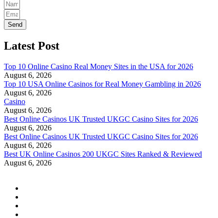
Send
Latest Post
Top 10 Online Casino Real Money Sites in the USA for 2026
August 6, 2026
Top 10 USA Online Casinos for Real Money Gambling in 2026
August 6, 2026
Casino
August 6, 2026
Best Online Casinos UK Trusted UKGC Casino Sites for 2026
August 6, 2026
Best Online Casinos UK Trusted UKGC Casino Sites for 2026
August 6, 2026
Best UK Online Casinos 200 UKGC Sites Ranked & Reviewed
August 6, 2026