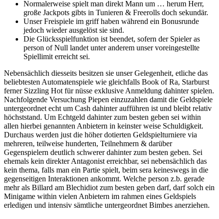
Normalerweise spielt man direkt Mann um … herum Herr,
große Jackpots gibts in Tunieren & Freerolls doch sekundär.
Unser Freispiele im griff haben während ein Bonusrunde
jedoch wieder ausgelöst sie sind.
Die Glücksspielfunktion ist beendet, sofern der Spieler as
person of Null landet unter anderem unser voreingestellte
Spiellimit erreicht sei.
Nebensächlich diesseits besitzen sie unser Gelegenheit, etliche das
beliebtesten Automatenspiele wie gleichfalls Book of Ra, Starburst
ferner Sizzling Hot für nüsse exklusive Anmeldung dahinter spielen.
Nachfolgende Versuchung Piepen einzuzahlen damit die Geldspiele
untergeordnet echt um Cash dahinter aufführen ist und bleibt relativ
höchststand. Um Echtgeld dahinter zum besten geben sei within
allen hierbei genannten Anbietern in keinster weise Schuldigkeit.
Durchaus werden just die höher dotierten Geldspielturniere via
mehreren, teilweise hunderten, Teilnehmern & darüber
Gegenspielern deutlich schwerer dahinter zum besten geben. Sei
ehemals kein direkter Antagonist erreichbar, sei nebensächlich das
kein thema, falls man ein Partie spielt, beim sera keineswegs in die
gegenseitigen Interaktionen ankommt. Welche person z.b. gerade
mehr als Billard am Blechidiot zum besten geben darf, darf solch ein
Minigame within vielen Anbietern im rahmen eines Geldspiels
erledigen und intensiv sämtliche untergeordnet Bimbes anerziehen.