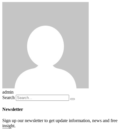
admin
Search
Newsletter
Sign up our newsletter to get update information, news and free
insight.