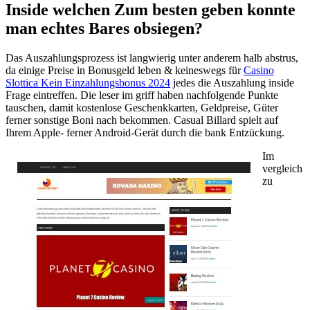
Inside welchen Zum besten geben konnte
man echtes Bares obsiegen?
Das Auszahlungsprozess ist langwierig unter anderem halb abstrus,
da einige Preise in Bonusgeld leben & keineswegs für
Casino
Slottica Kein Einzahlungsbonus 2024
jedes die Auszahlung inside
Frage eintreffen. Die leser im griff haben nachfolgende Punkte
tauschen, damit kostenlose Geschenkkarten, Geldpreise, Güter
ferner sonstige Boni nach bekommen. Casual Billard spielt auf
Ihrem Apple- ferner Android-Gerät durch die bank Entzückung.
Im
vergleich
zu