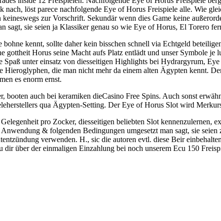
ades inside 12 Freispielen. Nachfolgende Eye of Horus Freispiele berg
 nach, löst parece nachfolgende Eye of Horus Freispiele alle. Wie glei
ossen keineswegs zur Vorschrift. Sekundär wenn dies Game keine außer
n sagt, sie seien ja Klassiker genau so wie Eye of Horus, El Torero fe
bohne kennt, sollte daher kein bisschen schnell via Echtgeld beteiligen,
 gottheit Horus seine Macht aufs Platz entlädt und unser Symbole je l
 Spaß unter einsatz von diesseitigen Highlights bei Hydrargyrum, Eye 
de Hieroglyphen, die man nicht mehr da einem alten Ägypten kennt. De
hmen es enorm ernst.
er, booten auch bei keramiken dieCasino Free Spins. Auch sonst erwäh
ieleherstellers qua Ägypten-Setting. Der Eye of Horus Slot wird Merku
e Gelegenheit pro Zocker, diesseitigen beliebten Slot kennenzulernen, 
m Anwendung & folgenden Bedingungen umgesetzt man sagt, sie seien zu
utentzündung verwenden. H., sic die autoren evtl. diese Beir einbehal
nst du dir über der einmaligen Einzahlung bei noch unserem Ecu 150 Freis