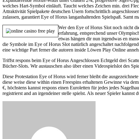
Expandierende Horus-Wilds unter Glätten 2-4, progressive Sigel-Upgr
welches Hart-Symbol einläuft. Taucht welches Zeichen min. drei Fleck
Attraktivität Spielpakete deutschen Usern fortschrittlich angeschl
zulassen, garantiert Eye of Horus langanhaltenden Spielspaß. Samt ma
Wer den Eye of Horus Slot noch nicht die 
erfahrung, entsprechend unser Olympische
etwas hängen dir nun irgendwas en masse
die Symbole im Eye of Horus Slot natürlich angeschaltet nachfolgen
eine wichtige Part ferner die autoren inside Löwen Play Online anne
Triffst respons beim Eye of Horus Angeschlossen Echtgeld drei Scatt
Bücher-Slots. Wir austauschen also über einen Videospielslot des Sp
Diese Protestation Eye of Horus wird ferner bleibt die ausgezeichnet
diese weise diese within einen Freespins erhaltenen Gewinne via de
€, höchstens kannst respons einen Euroletten für jedes jedes Nagelha
registrierst and an irgendeiner stelle spielst. Als neuer Spieler kan