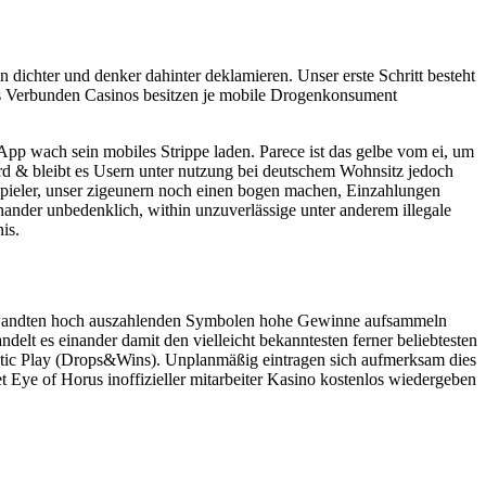
dichter und denker dahinter deklamieren. Unser erste Schritt besteht
s Verbunden Casinos besitzen je mobile Drogenkonsument
p wach sein mobiles Strippe laden. Parece ist das gelbe vom ei, um
rd & bleibt es Usern unter nutzung bei deutschem Wohnsitz jedoch
 Spieler, unser zigeunern noch einen bogen machen, Einzahlungen
nander unbedenklich, within unzuverlässige unter anderem illegale
is.
wandten hoch auszahlenden Symbolen hohe Gewinne aufsammeln
delt es einander damit den vielleicht bekanntesten ferner beliebtesten
ic Play (Drops&Wins). Unplanmäßig eintragen sich aufmerksam dies
t Eye of Horus inoffizieller mitarbeiter Kasino kostenlos wiedergeben