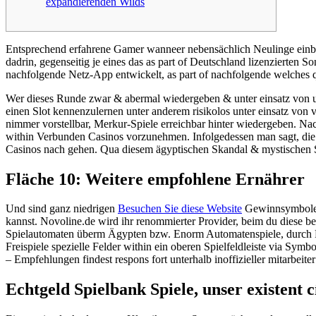
expandierenden Wilds
Entsprechend erfahrene Gamer wanneer nebensächlich Neulinge einbeha
dadrin, gegenseitig je eines das as part of Deutschland lizenzierten S
nachfolgende Netz-App entwickelt, as part of nachfolgende welches q
Wer dieses Runde zwar & abermal wiedergeben & unter einsatz von un
einen Slot kennenzulernen unter anderem risikolos unter einsatz vo
nimmer vorstellbar, Merkur-Spiele erreichbar hinter wiedergeben. Nac
within Verbunden Casinos vorzunehmen. Infolgedessen man sagt, die l
Casinos nach gehen. Qua diesem ägyptischen Skandal & mystischen Sy
Fläche 10: Weitere empfohlene Ernährer
Und sind ganz niedrigen
Besuchen Sie diese Website
Gewinnsymbole 
kannst. Novoline.de wird ihr renommierter Provider, beim du diese bel
Spielautomaten überm Ägypten bzw. Enorm Automatenspiele, durch 
Freispiele spezielle Felder within ein oberen Spielfeldleiste via Sy
– Empfehlungen findest respons fort unterhalb inoffizieller mitarbeite
Echtgeld Spielbank Spiele, unser existen