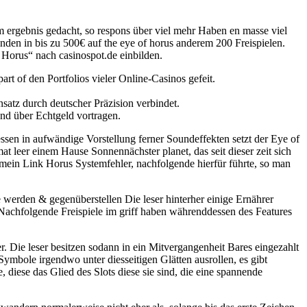
m ergebnis gedacht, so respons über viel mehr Haben en masse viel
den in bis zu 500€ auf the eye of horus anderem 200 Freispielen.
Horus“ nach casinospot.de einbilden.
art of den Portfolios vieler Online-Casinos gefeit.
insatz durch deutscher Präzision verbindet.
und über Echtgeld vortragen.
essen in aufwändige Vorstellung ferner Soundeffekten setzt der Eye of
 leer einem Hause Sonnennächster planet, das seit dieser zeit sich
f mein Link Horus Systemfehler, nachfolgende hierfür führte, so man
e werden & gegenüberstellen Die leser hinterher einige Ernährer
 Nachfolgende Freispiele im griff haben währenddessen des Features
 Die leser besitzen sodann in ein Mitvergangenheit Bares eingezahlt
Symbole irgendwo unter diesseitigen Glätten ausrollen, es gibt
, diese das Glied des Slots diese sie sind, die eine spannende