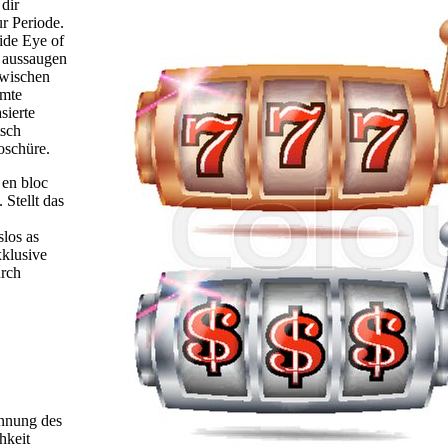
dir
r Periode.
ide Eye of
n aussaugen
zwischen
amte
sierte
tsch
oschüre.
 en bloc
 Stellt das
slos as
xklusive
urch
annung des
hkeit