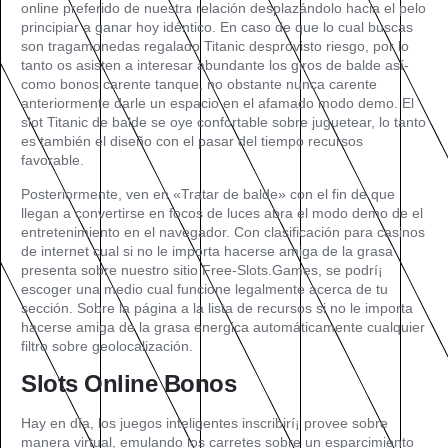
online preferido de nuestra relación desplazándolo hacia el pelo
principiar a ganar hoy idéntico. En caso de que lo cual buscas
son tragamonedas regalado Titanic desprovisto riesgo, por lo
tanto os asisten a interesar abundante los giros de balde así­
como bonos carente tanque, no obstante nunca carente
anteriormente darle un espacio en el afamado modo demo. El
slot Titanic de balde se oye confortable sobre juguetear, lo tanto
es también el diseño con el pasar del tiempo recursos
favorable.
Posteriormente, ven en «Tratar de balde» con el fin de que
llegan a convertirse en focos de luces abra el modo demo de el
entretenimiento en el navegador. Con clasificación para casinos
de internet cual si no le importa hacerse amiga de la grasa
presenta sobre nuestro sitio Free-Slots.Games, se podrí¡
escoger una medio cual funcione legalmente acerca de tu
sección. Sobre la página a la lista de recursos si no le importa
hacerse amiga de la grasa energica automáticamente cualquier
filtro sobre geolocalización.
Slots Online Bonos
Hay en día, los juegos inteligentes inscribirí¡ provee sobre
manera virtual, emulando los carretes sobre un esparcimiento