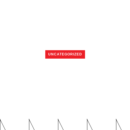
UNCATEGORIZED
+dieciocho 000 300 shields
casinos Juegos de Casino De
balde En internet
January 17, 2026