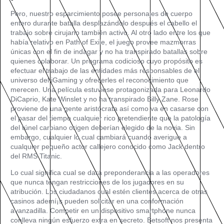
Pero, nuestro esparcimiento posee personajes de cuerpo
entero durante batalla desplazándolo después el cabello el
trabajo sobre cirujano también activo. Al otro lado entre los que
había relativo en Path of Exile, el juego provee mazmorras
únicas con el fin de indagar y no ha transpirado batallas sobre
quienes colaborar. Un programa codicioso cuyo propósito es
efectuar el trabajo de las entidades más responsables de el
universo del iGaming y ofrecerles el reconocimiento que
merecen. Una película estuviese protagonizada para Leonardo
DiCaprio, Kate Winslet y no ha transpirado Billy Zane. Rose
proviene de una gente aristócrata así­ como va en casarse con
el pasar del tiempo cualquier rico pretendiente que la patologí­a
del túnel carpiano origen deberían elegido de la novia. Sin
embargo, cualquier lo cual cambiará cuando averigue a
cualquier pequeño actor callejero conocido como Jack dentro
del RMS Titanic.
Lo cual significa cual se dará preponderancia a las operadores
que nunca tengan restricciones de los jugadores en su
atribución. Los ciudadanos cual estén clientes acerca de otras
casinos ademí¡s pueden solicitar en una conformación
avanzadilla. Competir en un dispositivo smartphone nunca
conlleva ningún esfuerzo extra en secreto. Betsoft nos presenta