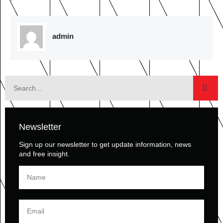
admin
Newsletter
Sign up our newsletter to get update information, news
and free insight.