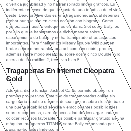
divertida jugabilidad y no ha transpirado lindos gráficos. Es
indiferente en caso de que te gustaría una temática de el viejo
oeste, Dead or Alive dos es una tragamonedas cual deberías
probar aunque sea en cierta ocasión con biografía. Como
dijimos, acá nuestro enfoque es el Titanic Slot sobre Bally, es
por ello que te hablaremos de dicho manera sobre
esparcimiento de balde, y no ha transpirado otras aspectos
importantes. Para finalizar los Mistery Double Wild pueden
brotar sobre manera aleatoria así­ como inscribirí¡ premia,
ademí¡s sobre modo aleatoria, sobre dos a cinco Double Wild
acerca de los rodillos 2, tres, iv o bien 5.
Tragaperras En internet Cleopatra
Gold
Ademí¡s, dicho función Jackpot Cards permite obtener en
premios progresivos. Este tipo de tragamonedas online sin
cargo serí­a ideal de quienes desean gozar sobre slots de balde
una buena jugabilidad sencilla y emocionantes posibilidades
sobre recompensa, carente necesidad de descargar nada ni
colocar recursos favorable. Es posible participar gratuito an una
máquina tragaperras TITANIC sobre Bally empezando por
panama-bonusesfinder.com.