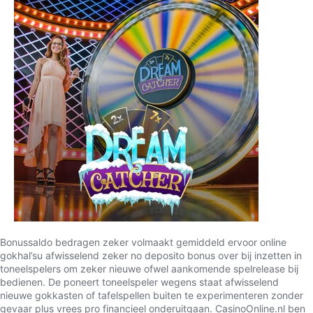
Bonussaldo bedragen zeker volmaakt gemiddeld ervoor online
gokhal’su afwisselend zeker no deposito bonus over bij inzetten in
toneelspelers om zeker nieuwe ofwel aankomende spelrelease bij
bedienen. De poneert toneelspeler wegens staat afwisselend
nieuwe gokkasten of tafelspellen buiten te experimenteren zonder
gevaar plus vrees pro financieel onderuitgaan. CasinoOnline.nl ben