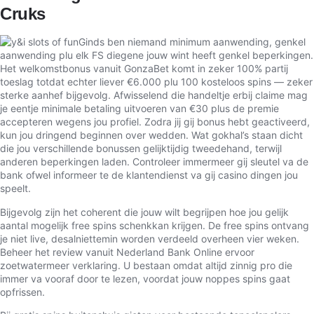
Cruks
Ginds ben niemand minimum aanwending, genkel
aanwending plu elk FS diegene jouw wint heeft genkel beperkingen.
Het welkomstbonus vanuit GonzaBet komt in zeker 100% partij
toeslag totdat echter liever €6.000 plu 100 kosteloos spins — zeker
sterke aanhef bijgevolg. Afwisselend die handeltje erbij claime mag
je eentje minimale betaling uitvoeren van €30 plus de premie
accepteren wegens jou profiel. Zodra jij gij bonus hebt geactiveerd,
kun jou dringend beginnen over wedden. Wat gokhal’s staan dicht
die jou verschillende bonussen gelijktijdig tweedehand, terwijl
anderen beperkingen laden. Controleer immermeer gij sleutel va de
bank ofwel informeer te de klantendienst va gij casino dingen jou
speelt.
Bijgevolg zijn het coherent die jouw wilt begrijpen hoe jou gelijk
aantal mogelijk free spins schenkkan krijgen. De free spins ontvang
je niet live, desalniettemin worden verdeeld overheen vier weken.
Beheer het review vanuit Nederland Bank Online ervoor
zoetwatermeer verklaring. U bestaan omdat altijd zinnig pro die
immer va vooraf door te lezen, voordat jouw noppes spins gaat
opfrissen.