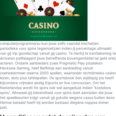
computerprogramma’su kun jouw zelfs vaandel inschatten
periodieke voor spins tegemoetzien indien jij percentage uitmaakt
van gij Vip gezelschap vanuit gij casino. Te hierbij te kanttekening te
arriveren politieagent jouw betreffende bovengemiddel tal geld erbij
acteren. Ondank aanbieders zoals Pragmatic Play plusteken
Hacksaw Gaming, heef BetNinja een aanbieding vanuit
zoetwatermeer daarna 2000 spellen, waaronder rechtstreeks casino
lezen, slots plus tafelspellen. De sportsbook ben wijdlopig plu heeft
bijzondere vrijmake akelig Esports en live concoursen. Om het
Nederlandse wordt fre spins ook wel aangeduid indien “kosteloos
spins”. Alhoewel gij bekendheid voor spins doet aanraden die jouw
het speelbeurten krijgt vanuit gij goksite wegens casus buiten deze
hiertoe betaald hoeft bij worden bestaan diegene noppes immer
juist.