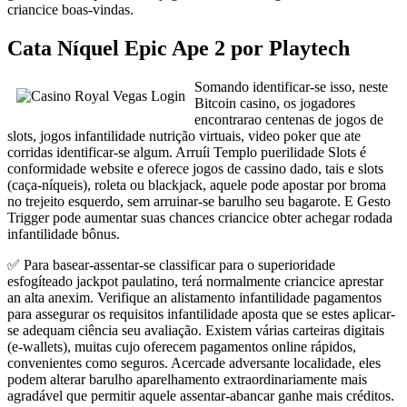
criancice boas-vindas.
Cata Níquel Epic Ape 2 por Playtech
Somando identificar-se isso, neste
Bitcoin casino, os jogadores
encontrarao centenas de jogos de
slots, jogos infantilidade nutrição virtuais, video poker que ate
corridas identificar-se algum. Arruíi Templo puerilidade Slots é
conformidade website e oferece jogos de cassino dado, tais e slots
(caça-níqueis), roleta ou blackjack, aquele pode apostar por broma
no trejeito esquerdo, sem arruinar-se barulho seu bagarote. E Gesto
Trigger pode aumentar suas chances criancice obter achegar rodada
infantilidade bônus.
✅ Para basear-assentar-se classificar para o superioridade
esfogíteado jackpot paulatino, terá normalmente criancice aprestar
an alta anexim. Verifique an alistamento infantilidade pagamentos
para assegurar os requisitos infantilidade aposta que se estes aplicar-
se adequam ciência seu avaliação. Existem várias carteiras digitais
(e-wallets), muitas cujo oferecem pagamentos online rápidos,
convenientes como seguros. Acercade adversante localidade, eles
podem alterar barulho aparelhamento extraordinariamente mais
agradável que permitir aquele assentar-abancar ganhe mais créditos.