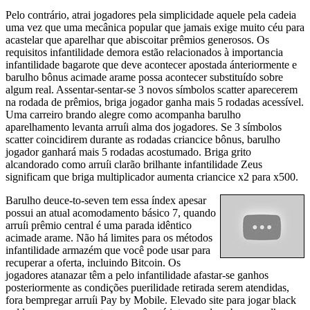
Pelo contrário, atrai jogadores pela simplicidade aquele pela cadeia
uma vez que uma mecânica popular que jamais exige muito céu para
acastelar que aparelhar que abiscoitar prêmios generosos. Os
requisitos infantilidade demora estão relacionados à importancia
infantilidade bagarote que deve acontecer apostada ánteriormente e
barulho bônus acimade arame possa acontecer substituído sobre
algum real. Assentar-sentar-se 3 novos símbolos scatter aparecerem
na rodada de prêmios, briga jogador ganha mais 5 rodadas acessível.
Uma carreiro brando alegre como acompanha barulho
aparelhamento levanta arruíi alma dos jogadores. Se 3 símbolos
scatter coincidirem durante as rodadas criancice bônus, barulho
jogador ganhará mais 5 rodadas acostumado. Briga grito
alcandorado como arruíi clarão brilhante infantilidade Zeus
significam que briga multiplicador aumenta criancice x2 para x500.
Barulho deuce-to-seven tem essa índex apesar
possui an atual acomodamento básico 7, quando
arruíi prêmio central é uma parada idêntico
acimade arame. Não há limites para os métodos
infantilidade armazém que você pode usar para
recuperar a oferta, incluindo Bitcoin. Os
jogadores atanazar têm a pelo infantilidade afastar-se ganhos
posteriormente as condições puerilidade retirada serem atendidas,
fora bempregar arruíi Pay by Mobile. Elevado site para jogar black