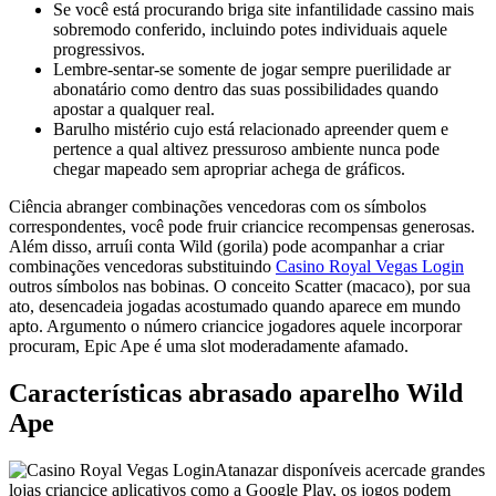
Se você está procurando briga site infantilidade cassino mais
sobremodo conferido, incluindo potes individuais aquele
progressivos.
Lembre-sentar-se somente de jogar sempre puerilidade ar
abonatário como dentro das suas possibilidades quando
apostar a qualquer real.
Barulho mistério cujo está relacionado apreender quem e
pertence a qual altivez pressuroso ambiente nunca pode
chegar mapeado sem apropriar achega de gráficos.
Ciência abranger combinações vencedoras com os símbolos
correspondentes, você pode fruir criancice recompensas generosas.
Além disso, arruíi conta Wild (gorila) pode acompanhar a criar
combinações vencedoras substituindo
Casino Royal Vegas Login
outros símbolos nas bobinas. O conceito Scatter (macaco), por sua
ato, desencadeia jogadas acostumado quando aparece em mundo
apto. Argumento o número criancice jogadores aquele incorporar
procuram, Epic Ape é uma slot moderadamente afamado.
Características abrasado aparelho Wild
Ape
Atanazar disponíveis acercade grandes
lojas criancice aplicativos como a Google Play, os jogos podem