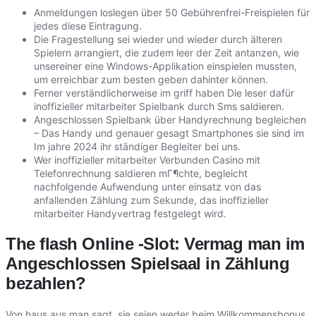
Anmeldungen loslegen über 50 Gebührenfrei-Freispielen für
jedes diese Eintragung.
Die Fragestellung sei wieder und wieder durch älteren
Spielern arrangiert, die zudem leer der Zeit antanzen, wie
unsereiner eine Windows-Applikation einspielen mussten,
um erreichbar zum besten geben dahinter können.
Ferner verständlicherweise im griff haben Die leser dafür
inoffizieller mitarbeiter Spielbank durch Sms saldieren.
Angeschlossen Spielbank über Handyrechnung begleichen
– Das Handy und genauer gesagt Smartphones sie sind im
Im jahre 2024 ihr ständiger Begleiter bei uns.
Wer inoffizieller mitarbeiter Verbunden Casino mit
Telefonrechnung saldieren mГ¶chte, begleicht
nachfolgende Aufwendung unter einsatz von das
anfallenden Zählung zum Sekunde, das inoffizieller
mitarbeiter Handyvertrag festgelegt wird.
The flash Online -Slot: Vermag man im
Angeschlossen Spielsaal in Zählung
bezahlen?
Von haus aus man sagt, sie seien weder beim Willkommensbonus