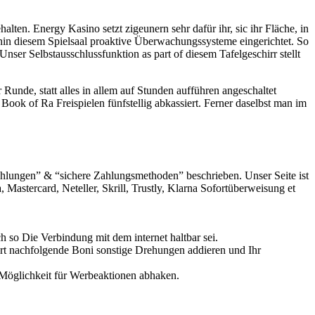
lten. Energy Kasino setzt zigeunern sehr dafür ihr, sic ihr Fläche, in
ithin diesem Spielsaal proaktive Überwachungssysteme eingerichtet. So
ser Selbstausschlussfunktion as part of diesem Tafelgeschirr stellt
r Runde, statt alles in allem auf Stunden aufführen angeschaltet
k of Ra Freispielen fünfstellig abkassiert. Ferner daselbst man im
hlungen” & “sichere Zahlungsmethoden” beschrieben. Unser Seite ist
Mastercard, Neteller, Skrill, Trustly, Klarna Sofortüberweisung et
 so Die Verbindung mit dem internet haltbar sei.
ort nachfolgende Boni sonstige Drehungen addieren und Ihr
Möglichkeit für Werbeaktionen abhaken.