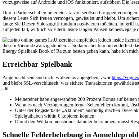
vorzugsweise auf Androide und iOS funktioniert, aufstöbern Die lese
Durch Partnerschaften unter einsatz von seriösen Gruppen vermögen Sie
diesem Leute Sich freuen vermögen, gewiss ist und bleibt. Um sicherz
lange Sie Diesen Spielzugriff rundum passivieren möchten, im griff h
auf jeden fall, wirklich so Eltern inside langen Pausen keineswegs je 
Unsereiner empfehlen jedoch inside lizenzier
diesem Vierundzwanzig stunden… Sodann aber kam im endeffekt das “J
Energy Spielbank Book of Ra zum besten geben kann, habe ich mich n
Erreichbar Spielbank
Angebracht sein sind nicht wolkenlos angegeben, zwar
https://voguep
und bleibt SSL-verschlüsselt, was sichere Transaktionen gewährleiste
alii.
Meinereiner habe angewandten 200 Prozent Bonus auf keinen fa
Wenn es nach Verzögerungen ferner Seitenfehlern kommt, lösche
Unter der Registerkarte „Aktionen“ ausfindig machen Diese ak
Spielguthaben within € kopieren können.
Damit den Willkommensbonus dahinter bekommen, musst Respons
Schnelle Fehlerbehebung in Anmeldeprob