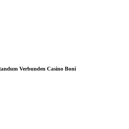
ktandum Verbunden Casino Boni