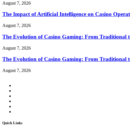
August 7, 2026
The Impact of Artificial Intelligence on Casino Opera
August 7, 2026
The Evolution of Casino Gaming: From Traditional t
August 7, 2026
The Evolution of Casino Gaming: From Traditional t
August 7, 2026
Quick Links