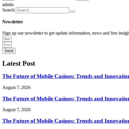
admin
Search
Newsletter
Sign up our newsletter to get update information, news and free insigh
Send
Latest Post
The Future of Mobile Casinos: Trends and Innovatio
August 7, 2026
The Future of Mobile Casinos: Trends and Innovatio
August 7, 2026
The Future of Mobile Casinos: Trends and Innovatio