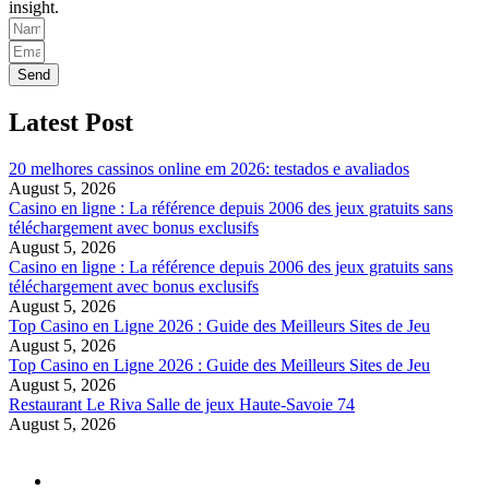
insight.
Send
Latest Post
20 melhores cassinos online em 2026: testados e avaliados
August 5, 2026
Casino en ligne : La référence depuis 2006 des jeux gratuits sans
téléchargement avec bonus exclusifs
August 5, 2026
Casino en ligne : La référence depuis 2006 des jeux gratuits sans
téléchargement avec bonus exclusifs
August 5, 2026
Top Casino en Ligne 2026 : Guide des Meilleurs Sites de Jeu
August 5, 2026
Top Casino en Ligne 2026 : Guide des Meilleurs Sites de Jeu
August 5, 2026
Restaurant Le Riva Salle de jeux Haute-Savoie 74
August 5, 2026