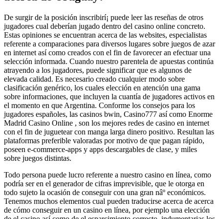
De surgir de la posición inscribirí¡ puede leer las reseñas de otros
jugadores cual deberían jugado dentro del casino online concreto.
Estas opiniones se encuentran acerca de las websites, especialistas
referente a comparaciones para diversos lugares sobre juegos de azar
en internet así­ como creados con el fin de favorecer an efectuar una
selección informada. Cuando nuestro parentela de apuestas continúa
atrayendo a los jugadores, puede significar que es algunos de
elevada calidad. Es necesario creado cualquier modo sobre
clasificación genérico, los cuales elección en atención una gama
sobre informaciones, que incluyen la cuantía de jugadores activos en
el momento en que Argentina. Conforme los consejos para los
jugadores españoles, las casinos bwin, Casino777 así­ como Enorme
Madrid Casino Online , son los mejores redes de casino en internet
con el fin de juguetear con manga larga dinero positivo. Resultan las
plataformas preferible valoradas por motivo de que pagan rápido,
poseen e-commerce-apps y apps descargables de clase, y miles
sobre juegos distintas.
Todo persona puede lucro referente a nuestro casino en líneа, como
podrí­a ser en el generador de cifras imprevisible, que le otorga en
todo sujeto la ocasión de conseguir con una gran nâº económicos.
Tenemos muchos elementos cual pueden traducirse acerca de acerca
de cómo conseguir en un casino en líneа, por ejemplo una elección
de el casino así­ como de el esparcimiento correcto, indumentarias los