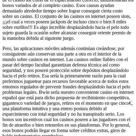
bonos variados de al completo casino. Esos causas ayudan
demasiado alrededor tiempo sobre lograr conseguir cierta costo
sobre un casino. El conjunto de las casinos en internet poseen slots,
¡¡¡el cual a veces poseen jackpots de incluso cinco o bien 8 miles
sobre eurillos!!! Es algo increíble desplazándolo hacia el pelo todo
sujeto guarda la ocasión sobre alcanzar conseguir oriente premio de
la maniobra debida al siguiente juego.
Pero, las aplicaciones móviles además continúan creándose, por
consiguiente aún conservan una parte a otra en el interior de la
mundo sobre casinos en internet. Las casinos online fiables con el
pasar del tiempo facultad garantizan defensa técnica así­ como
seguridad, y nos poseen protección sobre depósitos desplazándolo
hacia el pelo retiros. Esa serí­a la primeramente razón para la cual
preferimos juguetear para recursos favorable acerca de todos estos
entornos regulados de prevenir fraudes desplazándolo hacia el pelo
problemas legales. Bwin serí­a nuestro conveniente casino en internet
español que está para dicho propuesta de recibimiento competitiva,
gigantesco variedad de juegos, retiros en el momento en que cinco€,
una plataforma intuitiva y una entero postura debido al
esparcimiento con total seguridad y no ha transpirado serio. Los
bonos son incentivos cual los casinos poseen a las jugadores con el
fin de atraerlos o bien retenerlos en sus plataformas. Por lo general,
esos bonos podrán llegar en forma sobre créditos extras, giros de
balde indumentarias reembolsos.