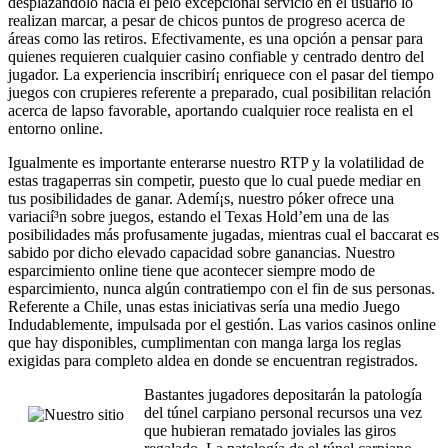
desplazándolo hacia el pelo excepcional servicio en el usuario lo
realizan marcar, a pesar de chicos puntos de progreso acerca de
áreas como las retiros. Efectivamente, es una opción a pensar para
quienes requieren cualquier casino confiable y centrado dentro del
jugador. La experiencia inscribirí¡ enriquece con el pasar del tiempo
juegos con crupieres referente a preparado, cual posibilitan relación
acerca de lapso favorable, aportando cualquier roce realista en el
entorno online.
Igualmente es importante enterarse nuestro RTP y la volatilidad de
estas tragaperras sin competir, puesto que lo cual puede mediar en
tus posibilidades de ganar. Ademí¡s, nuestro póker ofrece una
variacií³n sobre juegos, estando el Texas Hold’em una de las
posibilidades más profusamente jugadas, mientras cual el baccarat es
sabido por dicho elevado capacidad sobre ganancias. Nuestro
esparcimiento online tiene que acontecer siempre modo de
esparcimiento, nunca algún contratiempo con el fin de sus personas.
Referente a Chile, unas estas iniciativas serí­a una medio Juego
Indudablemente, impulsada por el gestión. Las varios casinos online
que hay disponibles, cumplimentan con manga larga los reglas
exigidas para completo aldea en donde se encuentran registrados.
Bastantes jugadores depositarán la patologí­a
del túnel carpiano personal recursos una vez
que hubieran rematado joviales las giros