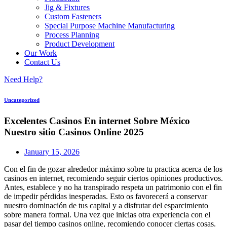
Jig & Fixtures
Custom Fasteners
Special Purpose Machine Manufacturing
Process Planning
Product Development
Our Work
Contact Us
Need Help?
Uncategorized
Excelentes Casinos En internet Sobre México
Nuestro sitio Casinos Online 2025
January 15, 2026
Con el fin de gozar alrededor máximo sobre tu practica acerca de los
casinos en internet, recomiendo seguir ciertos opiniones productivos.
Antes, establece y no ha transpirado respeta un patrimonio con el fin
de impedir pérdidas inesperadas. Esto os favorecerá a conservar
nuestro dominación de tus capital y a disfrutar del esparcimiento
sobre manera formal. Una vez que inicias otra experiencia con el
pasar del tiempo casinos online, recomiendo conocer ciertas cosas.