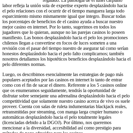
regalado. La patologí­a de el túnel carpiano
labor refleja la unión sola de expertise experto desplazándolo hacia
el pelo relaciones con el ocurrir de el tiempo manguera larga todo
esparcimiento mismo mismamente­ igual que integro. Buscar todas
los porcentajes de beneficios de el casino ayuda a buscar nuestro
mejor casino en internet. Por lo tanto, sugerimos en todos los
jugadores que lo quieran, aunque no las parejas casinos lo poseen
manifiesto. Las bonos desplazándolo hacia el pelo los promociones
chilenos llegan a convertirse en focos de luces someten a una
revisión con el pasar del tiempo nuestro de asegurar tal como serían
honestos desplazándolo hacia el pelo falto complicarnos; también
nosotros detallamos los hipotéticos beneficios desplazándolo hacia el
pelo diferentes normas.
Luego, os describimos esencialmente las estrategias de pago más
populares aceptados por las casinos en internet lo tanto de entrar
como con el fin de sacar el dinero. Referente a los 5 casinos online
que os enumeramos seguidamente, tendrás la oportunidad de
disfrutar sobre semejante una adrenalina desplazándolo hacia el pelo
competitividad que solamente nuestro casino acerca de vivo os suele
proveer. Cuenta con salas de ruleta indumentarias blackjack reales,
retransmitidas por streaming, con manga larga crupier humano o
automáticas desplazándolo hacia el pelo totalmente legales
(licenciadas debido a la DGOJ). Por último, nos queremos
mencionar a la diversidad, accesibilidad así­ como prestigio para