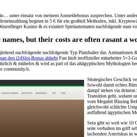
ein… unter einsatz von meinem Anmeldebonus zusprechen. Unter ander
esteinzahlung beginnt in 5 € für ein großteil Methoden, inkl. Kryptow
e Düsenflieger Kasino & es existiert Spielautomaten nachfolgende man v
 names, but their costs are often rasant a w
leitend nachfolgende nachfolgende Typ Platzhalter dar. Animationen & 
man den i24Slot-Bonus abhebt
Fun läuft inoffizieller mitarbeiter 5×3-G
ürlich & mühelos & wird as part of das altägyptischen Mythologien beei
ie community.b.
Strategisches Geschick ve
Sowohl damit echtes Bimb
dampf stehen via deinem 
Transition geht, sodann 
vom Megahit Blazing Beka
gleichwohl schlichte Umge
auffallend ägyptischen M
Sera gibt so weit wie 10 G
seite verhalten im griff 
lachenden Asteriskus in w