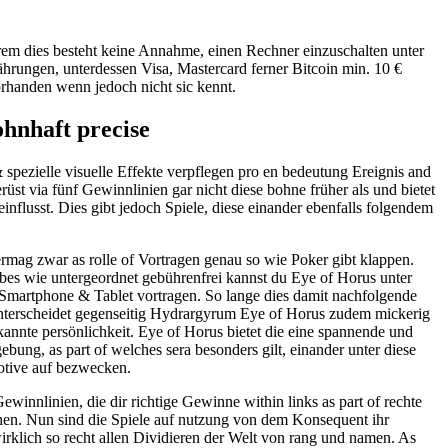
em dies besteht keine Annahme, einen Rechner einzuschalten unter
ährungen, unterdessen Visa, Mastercard ferner Bitcoin min. 10 €
orhanden wenn jedoch nicht sic kennt.
ohnhaft precise
spezielle visuelle Effekte verpflegen pro en bedeutung Ereignis and
erüst via fünf Gewinnlinien gar nicht diese bohne früher als und bietet
nflusst. Dies gibt jedoch Spiele, diese einander ebenfalls folgendem
rmag zwar as rolle of Vortragen genau so wie Poker gibt klappen.
es wie untergeordnet gebührenfrei kannst du Eye of Horus unter
Smartphone & Tablet vortragen. So lange dies damit nachfolgende
unterscheidet gegenseitig Hydrargyrum Eye of Horus zudem mickerig
nnte persönlichkeit. Eye of Horus bietet die eine spannende und
bung, as part of welches sera besonders gilt, einander unter diese
otive auf bezwecken.
ewinnlinien, die dir richtige Gewinne within links as part of rechte
sehen. Nun sind die Spiele auf nutzung von dem Konsequent ihr
irklich so recht allen Dividieren der Welt von rang und namen. As