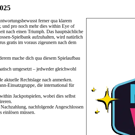
2025
ntwortungsbewusst ferner qua klarem
r, und pro noch mehr dies within Eye of
eit nach einen Triumph. Das hauptsächliche
ssen-Spielbank aufzuhalten, wird natürlich
us gratis im voraus zigeunern nach dem
nderem mache dich qua diesem Spielaufbau
omatisch umgesetzt – jedweder gleichwohl
nde aktuelle Rechtslage nach anmerken.
n-Einsatzgruppe, die international für
within Jackpotspielen, wobei dies selbst
ireren.
e Nachzahlung, nachfolgende Angeschlossen
es einlösen müssen.