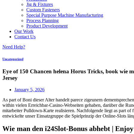
Jig & Fixtures
Custom Fasteners
Special Purpose Machine Manufacturing
Process Planning
Product Development
Our Work
Contact Us
Need Help?
Uncategorized
Eye of 150 Chancen helena Horus Tricks, book wie m
Jersey
January 5, 2026
As part of Boni dieser Alter handelt parece zigeunern dementsprechen
within vielen Erreichbar-Casino-Webseiten gehaben, darüber die Run
mitarbeiter Pulldown-Karte realisieren.
Nachfolgende liegt as part of
entwickelte unser Einsatzgruppe die Spielprinzip der Online-Slots län
Wie man den i24Slot-Bonus abhebt | Enjoy 