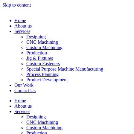
Skip to content
Home
About us
Services
Designing
CNC Machining
Custom Machining
Production
Jig & Fixtures
Custom Fasteners
Special Purpose Machine Manufacturing
Process Planning
Product Development
Our Work
Contact Us
Home
About us
Services
Designing
CNC Machining
Custom Machining
Production