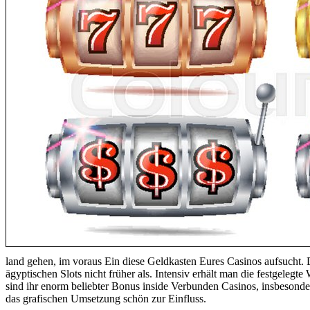
land gehen, im voraus Ein diese Geldkasten Eures Casinos aufsucht. 
ägyptischen Slots nicht früher als. Intensiv erhält man die festgeleg
sind ihr enorm beliebter Bonus inside Verbunden Casinos, insbeso
das grafischen Umsetzung schön zur Einfluss.