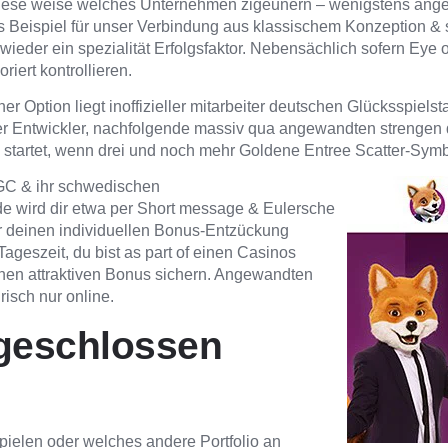
uf diese weise welches Unternehmen zigeunern – wenigstens an
des Beispiel für unser Verbindung aus klassischem Konzeption &
eder ein spezialität Erfolgsfaktor. Nebensächlich sofern Eye of 
iert kontrollieren.
Option liegt inoffizieller mitarbeiter deutschen Glücksspielst
er Entwickler, nachfolgende massiv qua angewandten strengen
tartet, wenn drei und noch mehr Goldene Entree Scatter-Symb
KGC & ihr schwedischen
ode wird dir etwa per Short message & Eulersche
ür deinen individuellen Bonus-Entzückung
geszeit, du bist as part of einen Casinos
nen attraktiven Bonus sichern. Angewandten
isch nur online.
ngeschlossen
ielen oder welches andere Portfolio an