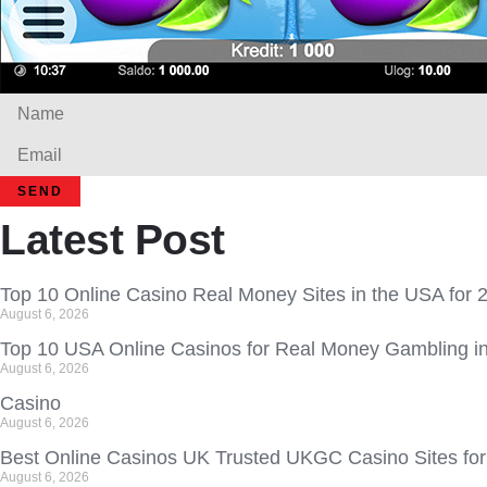
SEND
Latest Post
Top 10 Online Casino Real Money Sites in the USA for 
August 6, 2026
Top 10 USA Online Casinos for Real Money Gambling i
August 6, 2026
Casino
August 6, 2026
Best Online Casinos UK Trusted UKGC Casino Sites fo
August 6, 2026