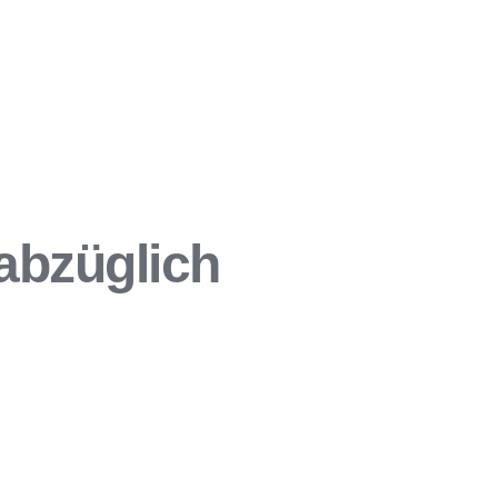
abzüglich