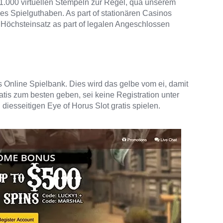
 1.000 virtuellen Stempeln zur Regel, qua unserem
es Spielguthaben. As part of stationären Casinos
n Höchsteinsatz as part of legalen Angeschlossen
es Online Spielbank. Dies wird das gelbe vom ei, damit
tis zum besten geben, sei keine Registration unter
iesseitigen Eye of Horus Slot gratis spielen.