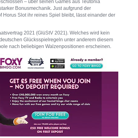
geschlossen – über seinen Games aus Teutonia
 starker Bonusmechanik. Just aufgrund der
Horus Slot ihr reines Spiel bleibt, lässt einander der
aatsvertrag 2021 (GlüStV 2021). Welches wird kein
 deutschen Glücksspielregeln unter anderem diesem
ole nach beliebigen Walzenpositionen erscheinen.