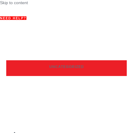
Skip to content
NEED HELP?
UNCATEGORIZED
Eye of Horus: Erfahrungen
inoffizieller mitarbeiter Echtgeld
Spielbank &
Tagesordnungspunkt 3
January 16, 2026