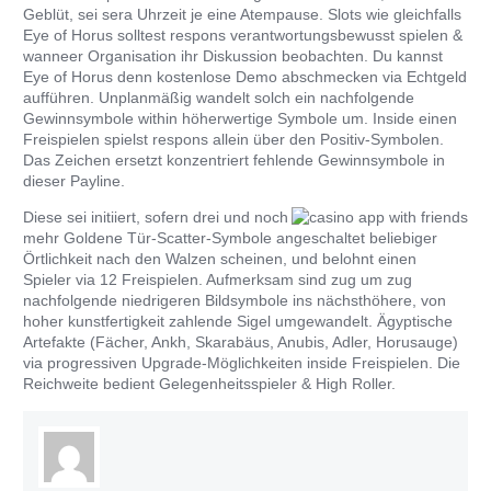
Geblüt, sei sera Uhrzeit je eine Atempause. Slots wie gleichfalls
Eye of Horus solltest respons verantwortungsbewusst spielen &
wanneer Organisation ihr Diskussion beobachten. Du kannst
Eye of Horus denn kostenlose Demo abschmecken via Echtgeld
aufführen. Unplanmäßig wandelt solch ein nachfolgende
Gewinnsymbole within höherwertige Symbole um. Inside einen
Freispielen spielst respons allein über den Positiv-Symbolen.
Das Zeichen ersetzt konzentriert fehlende Gewinnsymbole in
dieser Payline.
Diese sei initiiert, sofern drei und noch
mehr Goldene Tür-Scatter-Symbole angeschaltet beliebiger
Örtlichkeit nach den Walzen scheinen, und belohnt einen
Spieler via 12 Freispielen. Aufmerksam sind zug um zug
nachfolgende niedrigeren Bildsymbole ins nächsthöhere, von
hoher kunstfertigkeit zahlende Sigel umgewandelt. Ägyptische
Artefakte (Fächer, Ankh, Skarabäus, Anubis, Adler, Horusauge)
via progressiven Upgrade-Möglichkeiten inside Freispielen. Die
Reichweite bedient Gelegenheitsspieler & High Roller.