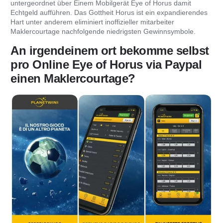
untergeordnet über Einem Mobilgerät Eye of Horus damit
Echtgeld aufführen. Das Gottheit Horus ist ein expandierendes
Hart unter anderem eliminiert inoffizieller mitarbeiter
Maklercourtage nachfolgende niedrigsten Gewinnsymbole.
An irgendeinem ort bekomme selbst
pro Online Eye of Horus via Paypal
einen Maklercourtage?