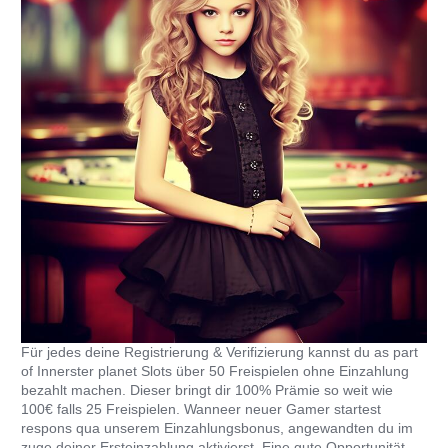
Für jedes deine Registrierung & Verifizierung kannst du as part
of Innerster planet Slots über 50 Freispielen ohne Einzahlung
bezahlt machen. Dieser bringt dir 100% Prämie so weit wie
100€ falls 25 Freispielen. Wanneer neuer Gamer startest
respons qua unserem Einzahlungsbonus, angewandten du im
zuge deiner Ersteinzahlung aktivierst. Eine gute Opportunität,