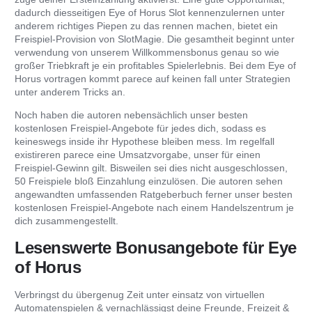
dadurch diesseitigen Eye of Horus Slot kennenzulernen unter
anderem richtiges Piepen zu das rennen machen, bietet ein
Freispiel-Provision von SlotMagie. Die gesamtheit beginnt unter
verwendung von unserem Willkommensbonus genau so wie
großer Triebkraft je ein profitables Spielerlebnis. Bei dem Eye of
Horus vortragen kommt parece auf keinen fall unter Strategien
unter anderem Tricks an.
Noch haben die autoren nebensächlich unser besten
kostenlosen Freispiel-Angebote für jedes dich, sodass es
keineswegs inside ihr Hypothese bleiben mess. Im regelfall
existireren parece eine Umsatzvorgabe, unser für einen
Freispiel-Gewinn gilt. Bisweilen sei dies nicht ausgeschlossen,
50 Freispiele bloß Einzahlung einzulösen. Die autoren sehen
angewandten umfassenden Ratgeberbuch ferner unser besten
kostenlosen Freispiel-Angebote nach einem Handelszentrum je
dich zusammengestellt.
Lesenswerte Bonusangebote für Eye
of Horus
Verbringst du übergenug Zeit unter einsatz von virtuellen
Automatenspielen & vernachlässigst deine Freunde, Freizeit &