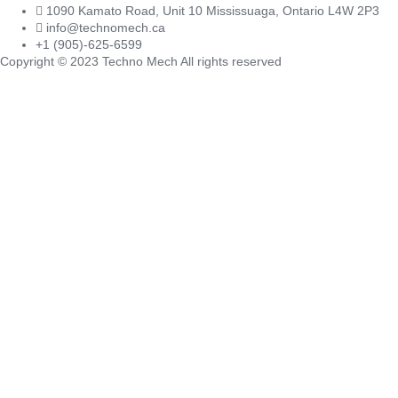
1090 Kamato Road, Unit 10 Mississuaga, Ontario L4W 2P3
info@technomech.ca
+1 (905)-625-6599
Copyright © 2023 Techno Mech All rights reserved