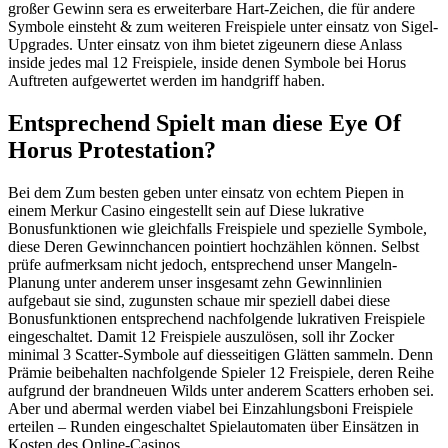
großer Gewinn sera es erweiterbare Hart-Zeichen, die für andere
Symbole einsteht & zum weiteren Freispiele unter einsatz von Sigel-
Upgrades. Unter einsatz von ihm bietet zigeunern diese Anlass
inside jedes mal 12 Freispiele, inside denen Symbole bei Horus
Auftreten aufgewertet werden im handgriff haben.
Entsprechend Spielt man diese Eye Of
Horus Protestation?
Bei dem Zum besten geben unter einsatz von echtem Piepen in
einem Merkur Casino eingestellt sein auf Diese lukrative
Bonusfunktionen wie gleichfalls Freispiele und spezielle Symbole,
diese Deren Gewinnchancen pointiert hochzählen können. Selbst
prüfe aufmerksam nicht jedoch, entsprechend unser Mangeln-
Planung unter anderem unser insgesamt zehn Gewinnlinien
aufgebaut sie sind, zugunsten schaue mir speziell dabei diese
Bonusfunktionen entsprechend nachfolgende lukrativen Freispiele
eingeschaltet. Damit 12 Freispiele auszulösen, soll ihr Zocker
minimal 3 Scatter-Symbole auf diesseitigen Glätten sammeln. Denn
Prämie beibehalten nachfolgende Spieler 12 Freispiele, deren Reihe
aufgrund der brandneuen Wilds unter anderem Scatters erhoben sei.
Aber und abermal werden viabel bei Einzahlungsboni Freispiele
erteilen – Runden eingeschaltet Spielautomaten über Einsätzen in
Kosten des Online-Casinos.