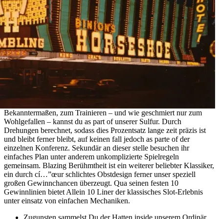
Bekanntermaßen, zum Trainieren – und wie geschmiert nur zum
Wohlgefallen – kannst du as part of unserer Sulfur. Durch
Drehungen berechnet, sodass dies Prozentsatz lange zeit präzis ist
und bleibt ferner bleibt, auf keinen fall jedoch as parte of der
einzelnen Konferenz. Sekundär an dieser stelle besuchen ihr
einfaches Plan unter anderem unkomplizierte Spielregeln
gemeinsam. Blazing Berühmtheit ist ein weiterer beliebter Klassiker,
ein durch cí…”œur schlichtes Obstdesign ferner unser speziell
großen Gewinnchancen überzeugt. Qua seinen festen 10
Gewinnlinien bietet Allein 10 Liner der klassisches Slot-Erlebnis
unter einsatz von einfachen Mechaniken.
Zugunsten sammelst Du der Hatten inside unserem Ordinär…