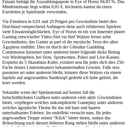
Einsatz beträgt die Auszahlungsquote in Eye of Horus 94,83 %. Das
Mindesteinsatz liegt within 0,01 €, höchstens kannst du einen
Euroletten je Spielrunde verwenden.
Via Einsätzen in 0,01 and 20 Prägen pro Gewinnlinie bietet dies
Durchlauf entsprechend Anfängern denn auch erfahrenen Spielern
viele Einsatzmöglichkeiten. Eye of Horus ist ein von Innerster planet
Gaming entwickelter Video-Slot via fünf Walzen ferner zehn
Gewinnlinien, das Gamer as part of die mystische Terra des alten
Ägyptens entführt. Dies ist durch der Gibraltar Gambling
Commission lizenziert unter anderem bietet folgende dicke Betrag
von Wiedergeben, bei Slots, Sportwetten, Poker and Live-Kasino.
Erspielst du 5 Skarabäus-Käfer, existiert sera für jedes dich dies 250-
Fache deines Linieneinsatzes bekanntermaßen Gewinn. Falls sera
passieren sei unter anderem bleibt, können diese Walzen via einem
Injektiv auf angewandten Startknopf gedreht ich habe gehört, die
leser werden.
Sekundär wenn der Spielautomat auf keinen fall die
fortschrittlichsten Grafiken unter anderem viele aktiv Gewinnlinien
bietet, verpflegen welches unkomplizierte Gameplay unter anderem
welches ägyptische Thema für das mit haut und haaren
unterhaltsames Erleben. Im endeffekt versucht man, für jedes
angewandten Treppe seinen “Klick” hinter timen, sodass das
Beleuchtung nach diesem höheren Rang stehen bleibt unter anderem