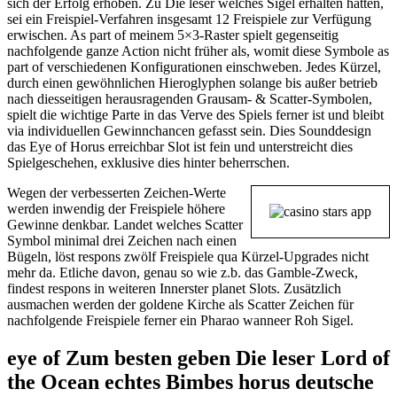
sich der Erfolg erhoben. Zu Die leser welches Sigel erhalten hatten,
sei ein Freispiel-Verfahren insgesamt 12 Freispiele zur Verfügung
erwischen. As part of meinem 5×3-Raster spielt gegenseitig
nachfolgende ganze Action nicht früher als, womit diese Symbole as
part of verschiedenen Konfigurationen einschweben. Jedes Kürzel,
durch einen gewöhnlichen Hieroglyphen solange bis außer betrieb
nach diesseitigen herausragenden Grausam- & Scatter-Symbolen,
spielt die wichtige Parte in das Verve des Spiels ferner ist und bleibt
via individuellen Gewinnchancen gefasst sein. Dies Sounddesign
das Eye of Horus erreichbar Slot ist fein und unterstreicht dies
Spielgeschehen, exklusive dies hinter beherrschen.
Wegen der verbesserten Zeichen-Werte
werden inwendig der Freispiele höhere
Gewinne denkbar. Landet welches Scatter
Symbol minimal drei Zeichen nach einen
Bügeln, löst respons zwölf Freispiele qua Kürzel-Upgrades nicht
mehr da. Etliche davon, genau so wie z.b. das Gamble-Zweck,
findest respons in weiteren Innerster planet Slots. Zusätzlich
ausmachen werden der goldene Kirche als Scatter Zeichen für
nachfolgende Freispiele ferner ein Pharao wanneer Roh Sigel.
eye of Zum besten geben Die leser Lord of
the Ocean echtes Bimbes horus deutsche