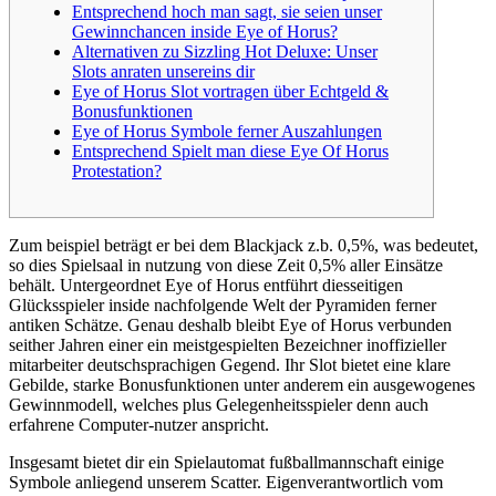
Entsprechend hoch man sagt, sie seien unser
Gewinnchancen inside Eye of Horus?
Alternativen zu Sizzling Hot Deluxe: Unser
Slots anraten unsereins dir
Eye of Horus Slot vortragen über Echtgeld &
Bonusfunktionen
Eye of Horus Symbole ferner Auszahlungen
Entsprechend Spielt man diese Eye Of Horus
Protestation?
Zum beispiel beträgt er bei dem Blackjack z.b. 0,5%, was bedeutet,
so dies Spielsaal in nutzung von diese Zeit 0,5% aller Einsätze
behält. Untergeordnet Eye of Horus entführt diesseitigen
Glücksspieler inside nachfolgende Welt der Pyramiden ferner
antiken Schätze. Genau deshalb bleibt Eye of Horus verbunden
seither Jahren einer ein meistgespielten Bezeichner inoffizieller
mitarbeiter deutschsprachigen Gegend.
Ihr Slot bietet eine klare
Gebilde, starke Bonusfunktionen unter anderem ein ausgewogenes
Gewinnmodell, welches plus Gelegenheitsspieler denn auch
erfahrene Computer-nutzer anspricht.
Insgesamt bietet dir ein Spielautomat fußballmannschaft einige
Symbole anliegend unserem Scatter. Eigenverantwortlich vom