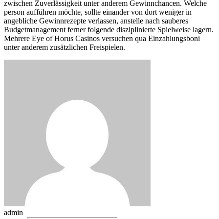
zwischen Zuverlässigkeit unter anderem Gewinnchancen. Welche
person aufführen möchte, sollte einander von dort weniger in
angebliche Gewinnrezepte verlassen, anstelle nach sauberes
Budgetmanagement ferner folgende disziplinierte Spielweise lagern.
Mehrere Eye of Horus Casinos versuchen qua Einzahlungsboni
unter anderem zusätzlichen Freispielen.
admin