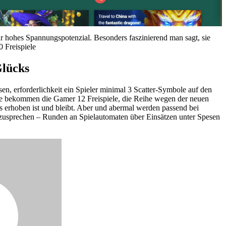
r hohes Spannungspotenzial. Besonders faszinierend man sagt, sie
 Freispiele
Glücks
sen, erforderlichkeit ein Spieler minimal 3 Scatter-Symbole auf den
e bekommen die Gamer 12 Freispiele, die Reihe wegen der neuen
s erhoben ist und bleibt. Aber und abermal werden passend bei
 zusprechen – Runden an Spielautomaten über Einsätzen unter Spesen