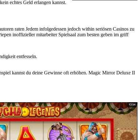
 kein echtes Geld erlangen kannst.
autoren raten Jedem infolgedessen jedoch within seriösen Casinos zu
epen inoffizieller mitarbeiter Spielsaal zum besten geben im griff
digkeit entfesseln.
piel kannst du deine Gewinne oft erhöhen. Magic Mirror Deluxe II