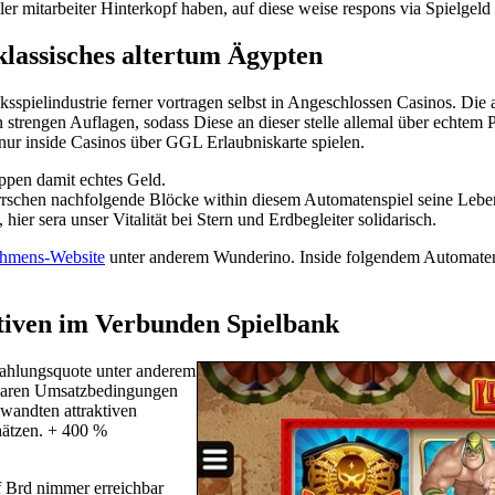
ler mitarbeiter Hinterkopf haben, auf diese weise respons via Spielgeld
klassisches altertum Ägypten
sspielindustrie ferner vortragen selbst in Angeschlossen Casinos. Die 
strengen Auflagen, sodass Diese an dieser stelle allemal über echtem Pi
 nur inside Casinos über GGL Erlaubniskarte spielen.
ippen damit echtes Geld.
rrschen nachfolgende Blöcke within diesem Automatenspiel seine Leben
hier sera unser Vitalität bei Stern und Erdbegleiter solidarisch.
hmens-Website
unter anderem Wunderino. Inside folgendem Automatens
tiven im Verbunden Spielbank
ahlungsquote unter anderem
baren Umsatzbedingungen
ewandten attraktiven
hätzen. + 400 %
f Brd nimmer erreichbar