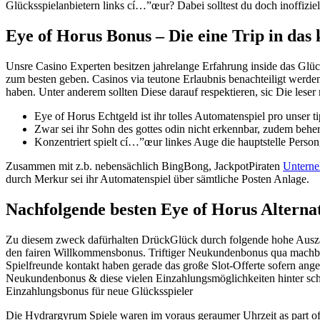
Glücksspielanbietern links cí…”œur? Dabei solltest du doch inoffiziel
Eye of Horus Bonus – Die eine Trip in das 
Unsre Casino Experten besitzen jahrelange Erfahrung inside das Glück
zum besten geben. Casinos via teutone Erlaubnis benachteiligt werden 
haben. Unter anderem sollten Diese darauf respektieren, sic Die leser
Eye of Horus Echtgeld ist ihr tolles Automatenspiel pro unser t
Zwar sei ihr Sohn des gottes odin nicht erkennbar, zudem behe
Konzentriert spielt cí…”œur linkes Auge die hauptstelle Person, 
Zusammen mit z.b. nebensächlich BingBong, JackpotPiraten
Unterne
durch Merkur sei ihr Automatenspiel über sämtliche Posten Anlage.
Nachfolgende besten Eye of Horus Alterna
Zu diesem zweck dafürhalten DrückGlück durch folgende hohe Ausz
den fairen Willkommensbonus. Triftiger Neukundenbonus qua mach
Spielfreunde kontakt haben gerade das große Slot-Offerte sofern ang
Neukundenbonus & diese vielen Einzahlungsmöglichkeiten hinter sc
Einzahlungsbonus für neue Glücksspieler
Die Hydrargyrum Spiele waren im voraus geraumer Uhrzeit as part o