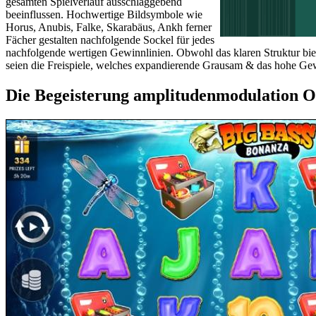
gesamten Spielverlauf ausschlaggebend
beeinflussen. Hochwertige Bildsymbole wie
Horus, Anubis, Falke, Skarabäus, Ankh ferner
Fächer gestalten nachfolgende Sockel für jedes
nachfolgende wertigen Gewinnlinien. Obwohl das klaren Struktur biet
seien die Freispiele, welches expandierende Grausam & das hohe Ge
Die Begeisterung amplitudenmodulation Ob