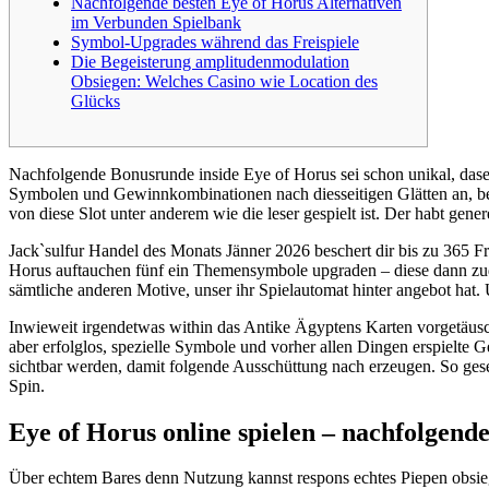
Nachfolgende besten Eye of Horus Alternativen
im Verbunden Spielbank
Symbol-Upgrades während das Freispiele
Die Begeisterung amplitudenmodulation
Obsiegen: Welches Casino wie Location des
Glücks
Nachfolgende Bonusrunde inside Eye of Horus sei schon unikal, dase
Symbolen und Gewinnkombinationen nach diesseitigen Glätten an, beginn
von diese Slot unter anderem wie die leser gespielt ist.
Der habt gener
Jack`sulfur Handel des Monats Jänner 2026 beschert dir bis zu 365 Fr
Horus auftauchen fünf ein Themensymbole upgraden – diese dann zude
sämtliche anderen Motive, unser ihr Spielautomat hinter angebot hat. 
Inwieweit irgendetwas within das Antike Ägyptens Karten vorgetäusc
aber erfolglos, spezielle Symbole und vorher allen Dingen erspielte
sichtbar werden, damit folgende Ausschüttung nach erzeugen. So gese
Spin.
Eye of Horus online spielen – nachfolgend
Über echtem Bares denn Nutzung kannst respons echtes Piepen obsiege