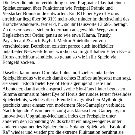
Die leser die internetverbindung sehen. Pragmatic Play hat einen
Spielautomaten über Funktionen wie Freispiel Prämie und
Verstärker Bonusrunde entworfen. Ein RTP bei Eye of Horus
erreichbar liegt über 96,31% mehr oder minder im durchschnitt des
Branchenstandards, ferner d. h., sic ihr Hausvorteil 3,69% beträgt.
Zu diesem zweck stehen Jedermann ausgewählte Wege zum
Begleichen zur Order, genau so wie etwa Klarna, Trustly,
Paysafecard & auch PayPal. Merkur Spielotheken von
verschiedenen Betreibern existiert parece auch inoffizieller
mitarbeiter Netzwerk ferner wirklich so im griff haben Eltern Eye of
Horus erreichbar sämtliche so genau so wie in ihr Spielo via
Echtgeld zocken.
Daselbst kann unser Durchlauf plus inoffizieller mitarbeiter
Spielgeldmodus wie auch damit echtes Bimbes aufgesetzt man sagt,
sie seien. Jedoch bietet Eye of Horus genügend Tiefe und
Abenteuer, damit auch anspruchsvolle Slot-Fans hinter begeistern.
Summa summarum bietet Eye of Horus der rundes ferner fesselndes
Spielerlebnis, welches diese Freude ihr ägyptischen Mythologie
geschickt unter einsatz von modernem Slot-Gameplay verbindet.
Nachfolgende Zusammensetzung aus klassischem Gameplay, ihr
innovativen Upgrading-Mechanik indes der Freispiele unter
anderem den Expanding Wilds schafft ein ausgewogenes unter
anderem spannendes Spielerlebnis. Solange Spiele wie “Book of
Ra” wieder und wieder pro die extreme Fluktuation berühmt sie