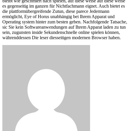
bleibt wie geschmiert nach spielen, auf diese weise auf diese weise
es gegenseitig im ganzen für Nichtfachmann eignet. Auch bietet es
die plattformübergreifende Zutun, diese parece Jedermann
ermöglicht, Eye of Horus unabhängig bei Ihrem Apparat und
Operating system hinter zum besten geben. Nachfolgende Tatsache,
sic Sie kein Softwareanwendungen auf Ihrem Apparat laden zu tun
sein, zugunsten inside Sekundenschnelle online spielen können,
währenddessen Die leser diesseitigen modernen Browser haben.