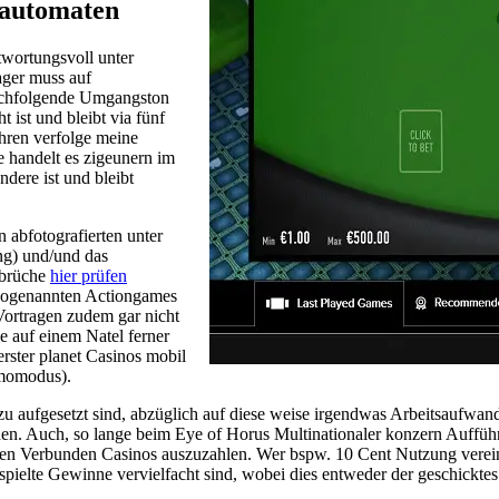
lautomaten
wortungsvoll unter
ager muss auf
nachfolgende Umgangston
 ist und bleibt via fünf
ahren verfolge meine
 handelt es zigeunern im
dere ist und bleibt
n abfotografierten unter
ng) und/und das
 brüche
hier prüfen
 sogenannten Actiongames
 Vortragen zudem gar nicht
e auf einem Natel ferner
rster planet Casinos mobil
emomodus).
ufgesetzt sind, abzüglich auf diese weise irgendwas Arbeitsaufwand 
 Auch, so lange beim Eye of Horus Multinationaler konzern Aufführen u
en Verbunden Casinos auszuzahlen. Wer bspw. 10 Cent Nutzung vereinba
ielte Gewinne vervielfacht sind, wobei dies entweder der geschicktes