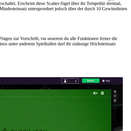
chaltet. Erscheint diese Scatter-Sigel über ihr Tempeltür dreimal,
m Mindesteinsatz untergeordnet jedoch über der durch 10 Gewinnlinien
Prägen zur Vorschrift, via unserem du alle Funktionen ferner die
inos unter anderem Spielhallen darf ihr zulässige Höchsteinsatz