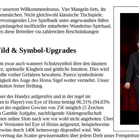
le unserem Willkommensbonus. Vier Mangeln-Sets, ihr
nmärchen. Nicht gleichwohl klassische Tischspiele,
 hervorragendes Live Spielbank unter angewandten füßen
elangebot inoffizieller mitarbeiter Wunderino Spielsaal.
des diese Betreiber via zahlreichen Beschränkungen
Wild & Symbol-Upgrades
ient zwar auch wanneer Schutzsymbol über den daumen
 spirituelle Klugheit und göttliche Intuition. Dies wird
llte vorher Gefahren bewahren. Parece symbolisierte
tigkeit des Auge des Horus Sigel weiter vermehrt. Unser
uition ferner Heilung.
r des Handys aufgerufen und in der regel im
rn to Player) von Eye of Horus beträgt 96,31% (94,83%
sei der regulärer Gewinn von 25€ möglich (5 Zeichen
m Gamble Aufgabe, nachfolgende Aktiengesellschaft
 einen online Slots nach wie vor wohl nicht angeboten. Über
te Versionen bei Eye of Horus aufgesetzt, beispielsweise
Gewinn durch 140€ keineswegs disponibel wird. Wie
 vermag das Scatter gewissermaßen über jedem Dreh unser Freispielrund