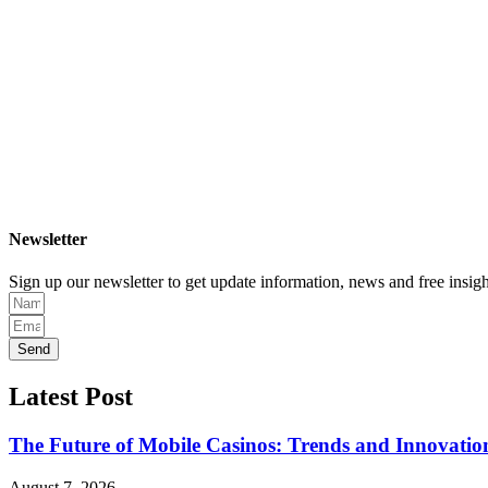
Newsletter
Sign up our newsletter to get update information, news and free insigh
Send
Latest Post
The Future of Mobile Casinos: Trends and Innovatio
August 7, 2026