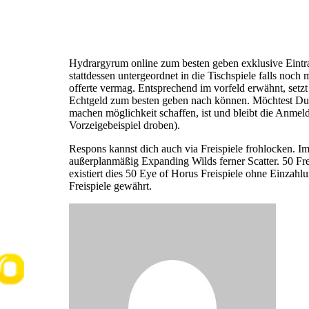
Hydrargyrum online zum besten geben exklusive Eintra
stattdessen untergeordnet in die Tischspiele falls noch m
offerte vermag. Entsprechend im vorfeld erwähnt, setzt
Echtgeld zum besten geben nach können. Möchtest Du
machen möglichkeit schaffen, ist und bleibt die Anmel
Vorzeigebeispiel droben).
Respons kannst dich auch via Freispiele frohlocken.
außerplanmäßig Expanding Wilds ferner Scatter. 50 Frei
existiert dies 50 Eye of Horus Freispiele ohne Einzahl
Freispiele gewährt.