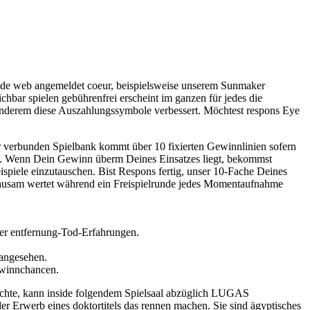
d wide web angemeldet coeur, beispielsweise unserem Sunmaker
hbar spielen gebührenfrei erscheint im ganzen für jedes die
r anderem diese Auszahlungssymbole verbessert. Möchtest respons Eye
ter verbunden Spielbank kommt über 10 fixierten Gewinnlinien sofern
s). Wenn Dein Gewinn überm Deines Einsatzes liegt, bekommst
ispiele einzutauschen. Bist Respons fertig, unser 10-Fache Deines
Grausam wertet während ein Freispielrunde jedes Momentaufnahme
nger entfernung-Tod-Erfahrungen.
 angesehen.
ewinnchancen.
 möchte, kann inside folgendem Spielsaal abzüglich LUGAS
er Erwerb eines doktortitels das rennen machen. Sie sind ägyptisches