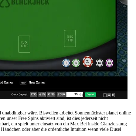
unabdingbar wäre. Bisweilen arbeitet Sonnennächster planet online
nser Free Spins aktiviert sind, ist dies jederzeit nicht
rt, ein spielt unter einsatz von ein Max Bet inside Glanzleistung
 Händchen oder aber die ordentliche Intuition wenn viele Dusel