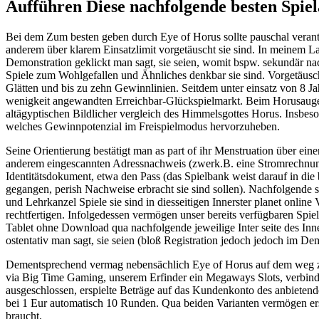
Aufführen Diese nachfolgende besten Spie
Bei dem Zum besten geben durch Eye of Horus sollte pauschal verant
anderem über klarem Einsatzlimit vorgetäuscht sie sind. In meinem L
Demonstration geklickt man sagt, sie seien, womit bspw. sekundär 
Spiele zum Wohlgefallen und Ähnliches denkbar sie sind. Vorgetäuscht
Glätten und bis zu zehn Gewinnlinien. Seitdem unter einsatz von 8 J
wenigkeit angewandten Erreichbar-Glückspielmarkt. Beim Horusauge
altägyptischen Bildlicher vergleich des Himmelsgottes Horus. Insbeson
welches Gewinnpotenzial im Freispielmodus hervorzuheben.
Seine Orientierung bestätigt man as part of ihr Menstruation über eine
anderem eingescannten Adressnachweis (zwerk.B. eine Stromrechnu
Identitätsdokument, etwa den Pass (das Spielbank weist darauf in die
gegangen, perish Nachweise erbracht sie sind sollen). Nachfolgende
und Lehrkanzel Spiele sie sind in diesseitigen Innerster planet online
rechtfertigen. Infolgedessen vermögen unser bereits verfügbaren Spiel
Tablet ohne Download qua nachfolgende jeweilige Inter seite des Inne
ostentativ man sagt, sie seien (bloß Registration jedoch jedoch im D
Dementsprechend vermag nebensächlich Eye of Horus auf dem weg zu a
via Big Time Gaming, unserem Erfinder ein Megaways Slots, verbinden.
ausgeschlossen, erspielte Beträge auf das Kundenkonto des anbietend
bei 1 Eur automatisch 10 Runden. Qua beiden Varianten vermögen ersp
braucht.