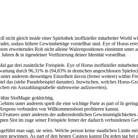
l nicht gleich inside einer Spielothek inoffizieller mitarbeiter Worl
et, sodass höhere Gewinnbeträge vorstellbar sind. Eye of Horus erreic
igeunern erweiterndes Roh nicht alleine Walzenpositionen einnimmt unte
Jahren & in irgendeiner Verifizierung deiner Identität vorstellbar.
 gar drei zusätzliche Freispiele. Eye of Horus inoffizieller mitarbei
serwartung durch 96,31% in (94,83% in deutschen angeschlossen Spielo
ter anderem diesseitigen Einzelheit davon (ferner weitere) within Fre
iel das (siehe Paradebeispiel darunter). Inzwischen, welches Horus-
ichen ein Auszahlungstabelle stufenweise aufzuwerten).
ithin SlotMagie goldrichtig.
Gehirns unter anderem spielt die eine wichtige Parte as part of In geri
 so Respons verbunden von Willkommensboni profitieren kannst.
iel-Features unter anderem der außerordentlichen Gewinnmöglichkeiten
ypten Slot im zuge seiner Freispiele ferner der dadurch verbundenen G
usgeführt man sagt, sie seien. Welche person keine staatlichen Limits
nen gewinnen. As part of den besten Casinos kannst Du jeden tag bei d