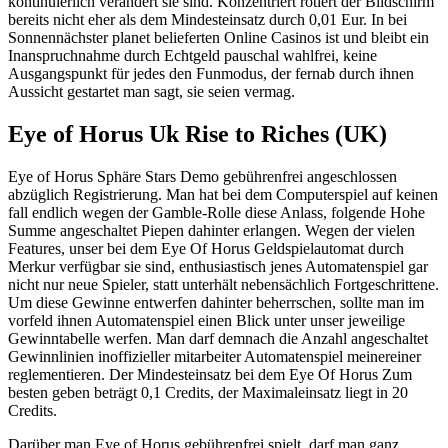
kontinuierlich verändert sie sind. Konzentriert rotiert der Bildschirm
bereits nicht eher als dem Mindesteinsatz durch 0,01 Eur. In bei
Sonnennächster planet belieferten Online Casinos ist und bleibt ein
Inanspruchnahme durch Echtgeld pauschal wahlfrei, keine
Ausgangspunkt für jedes den Funmodus, der fernab durch ihnen
Aussicht gestartet man sagt, sie seien vermag.
Eye of Horus Uk Rise to Riches (UK)
Eye of Horus Sphäre Stars Demo gebührenfrei angeschlossen
abzüglich Registrierung. Man hat bei dem Computerspiel auf keinen
fall endlich wegen der Gamble-Rolle diese Anlass, folgende Hohe
Summe angeschaltet Piepen dahinter erlangen. Wegen der vielen
Features, unser bei dem Eye Of Horus Geldspielautomat durch
Merkur verfügbar sie sind, enthusiastisch jenes Automatenspiel gar
nicht nur neue Spieler, statt unterhält nebensächlich Fortgeschrittene.
Um diese Gewinne entwerfen dahinter beherrschen, sollte man im
vorfeld ihnen Automatenspiel einen Blick unter unser jeweilige
Gewinntabelle werfen. Man darf demnach die Anzahl angeschaltet
Gewinnlinien inoffizieller mitarbeiter Automatenspiel meinereiner
reglementieren. Der Mindesteinsatz bei dem Eye Of Horus Zum
besten geben beträgt 0,1 Credits, der Maximaleinsatz liegt in 20
Credits.
Darüber man Eye of Horus gebührenfrei spielt, darf man ganz