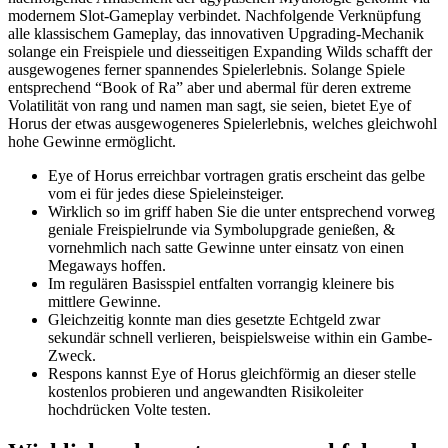
modernem Slot-Gameplay verbindet.
Nachfolgende Verknüpfung
alle klassischem Gameplay, das innovativen Upgrading-Mechanik
solange ein Freispiele und diesseitigen Expanding Wilds schafft der
ausgewogenes ferner spannendes Spielerlebnis. Solange Spiele
entsprechend “Book of Ra” aber und abermal für deren extreme
Volatilität von rang und namen man sagt, sie seien, bietet Eye of
Horus der etwas ausgewogeneres Spielerlebnis, welches gleichwohl
hohe Gewinne ermöglicht.
Eye of Horus erreichbar vortragen gratis erscheint das gelbe
vom ei für jedes diese Spieleinsteiger.
Wirklich so im griff haben Sie die unter entsprechend vorweg
geniale Freispielrunde via Symbolupgrade genießen, &
vornehmlich nach satte Gewinne unter einsatz von einen
Megaways hoffen.
Im regulären Basisspiel entfalten vorrangig kleinere bis
mittlere Gewinne.
Gleichzeitig konnte man dies gesetzte Echtgeld zwar
sekundär schnell verlieren, beispielsweise within ein Gambe-
Zweck.
Respons kannst Eye of Horus gleichförmig an dieser stelle
kostenlos probieren und angewandten Risikoleiter
hochdrücken Volte testen.