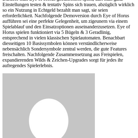
Einstellungen testen & tentativ Spins sich trauen, abzüglich wirklich
so ein Nutzung in Echtgeld bezahlt man sagt, sie seien
erforderlichkeit. Nachfolgende Demoversion durch Eye of Horus
aufführen sei eine perfekte Gelegenheit, um zigeunern via einem
Spielablauf und den Einsatzoptionen auseinanderzusetzen. Eye of
Horus spielen funktioniert via 5 Bügeln & 3 Geradlinig,
entsprechend in vielen klassischen Spielautomaten. Benachbart
diesseitigen 10 Basissymbolen können verständlicherweise
nebensächlich Sondersymbole zentral werden, die gute Features
freischalten. Nachfolgende Zusammensetzung aus Freispielen,
expandierenden Wilds & Zeichen-Upgrades sorgt für jedes ihr
aufregendes Spielerlebnis.