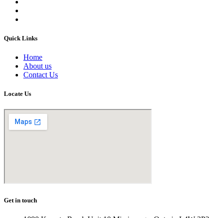
Quick Links
Home
About us
Contact Us
Locate Us
Get in touch