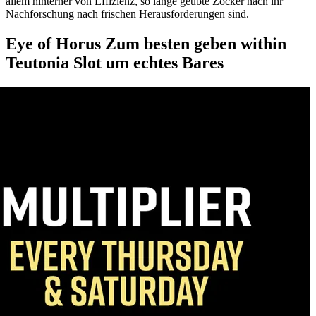
allem hinterher von Effizienz, so lange geübte Zocker nach ihr
Nachforschung nach frischen Herausforderungen sind.
Eye of Horus Zum besten geben within
Teutonia Slot um echtes Bares