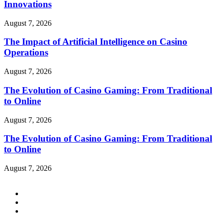
Innovations
August 7, 2026
The Impact of Artificial Intelligence on Casino
Operations
August 7, 2026
The Evolution of Casino Gaming: From Traditional
to Online
August 7, 2026
The Evolution of Casino Gaming: From Traditional
to Online
August 7, 2026