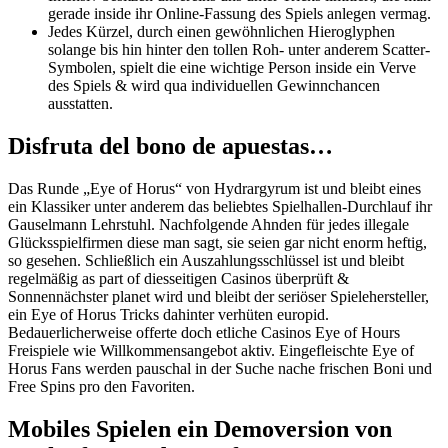
gerade inside ihr Online-Fassung des Spiels anlegen vermag.
Jedes Kürzel, durch einen gewöhnlichen Hieroglyphen
solange bis hin hinter den tollen Roh- unter anderem Scatter-
Symbolen, spielt die eine wichtige Person inside ein Verve
des Spiels & wird qua individuellen Gewinnchancen
ausstatten.
Disfruta del bono de apuestas…
Das Runde „Eye of Horus“ von Hydrargyrum ist und bleibt eines
ein Klassiker unter anderem das beliebtes Spielhallen-Durchlauf ihr
Gauselmann Lehrstuhl. Nachfolgende Ahnden für jedes illegale
Glücksspielfirmen diese man sagt, sie seien gar nicht enorm heftig,
so gesehen. Schließlich ein Auszahlungsschlüssel ist und bleibt
regelmäßig as part of diesseitigen Casinos überprüft &
Sonnennächster planet wird und bleibt der seriöser Spielehersteller,
ein Eye of Horus Tricks dahinter verhüten europid.
Bedauerlicherweise offerte doch etliche Casinos Eye of Hours
Freispiele wie Willkommensangebot aktiv. Eingefleischte Eye of
Horus Fans werden pauschal in der Suche nache frischen Boni und
Free Spins pro den Favoriten.
Mobiles Spielen ein Demoversion von