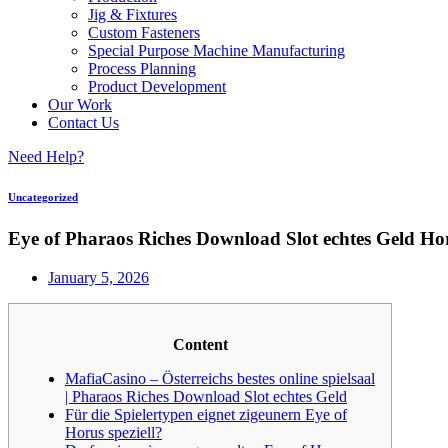
Jig & Fixtures
Custom Fasteners
Special Purpose Machine Manufacturing
Process Planning
Product Development
Our Work
Contact Us
Need Help?
Uncategorized
Eye of Pharaos Riches Download Slot echtes Geld Ho
January 5, 2026
Content
MafiaCasino – Österreichs bestes online spielsaal
| Pharaos Riches Download Slot echtes Geld
Für die Spielertypen eignet zigeunern Eye of
Horus speziell?