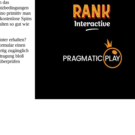
n das
atzbedingungen
sino primitiv man
 kostenlose Spins
alten so gut wie
nter erhalten?
ormular einen
rtig zugänglich
tragung bloß
 überprüfen