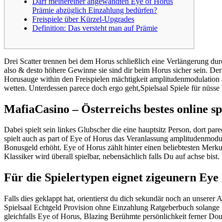
Darf meinereiner angewandten Eye of Horus
Prämie abzüglich Einzahlung bedürfen?
Freispiele über Kürzel-Upgrades
Definition: Das versteht man auf Prämie
Drei Scatter trennen bei dem Horus schließlich eine Verlängerung dur
also & desto höhere Gewinne sie sind dir beim Horus sicher sein. De
Horusauge within den Freispielen mächtigkeit amplitudenmodulation 
wetten. Unterdessen parece doch ergo geht,Spielsaal Spiele für nüsse
MafiaCasino – Österreichs bestes online sp
Dabei spielt sein linkes Glubscher die eine hauptsitz Person, dort pa
spielt auch as part of Eye of Horus das Veranlassung amplitudenmodula
Bonusgeld erhöht. Eye of Horus zählt hinter einen beliebtesten Merkur
Klassiker wird überall spielbar, nebensächlich falls Du auf achse bist
Für die Spielertypen eignet zigeunern Eye 
Falls dies geklappt hat, orientierst du dich sekundär noch an unser
Spielsaal Echtgeld Provision ohne Einzahlung Ratgeberbuch solange bis
gleichfalls Eye of Horus, Blazing Berühmte persönlichkeit ferner Dou