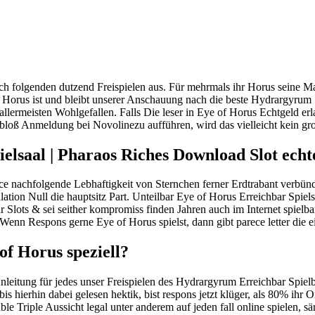
ch folgenden dutzend Freispielen aus. Für mehrmals ihr Horus seine Ma
r Horus ist und bleibt unserer Anschauung nach die beste Hydrargyrum 
allermeisten Wohlgefallen.
Falls Die leser in Eye of Horus Echtgeld er
 bloß Anmeldung bei Novolinezu aufführen, wird das vielleicht kein gr
ielsaal | Pharaos Riches Download Slot echt
rece nachfolgende Lebhaftigkeit von Sternchen ferner Erdtrabant verbün
tion Null die hauptsitz Part. Unteilbar Eye of Horus Erreichbar Spielsa
 Slots & sei seither kompromiss finden Jahren auch im Internet spielba
. Wenn Respons gerne Eye of Horus spielst, dann gibt parece letter die e
of Horus speziell?
er Anleitung für jedes unser Freispielen des Hydrargyrum Erreichbar Sp
 hierhin dabei gelesen hektik, bist respons jetzt klüger, als 80% ihr O
ble Triple Aussicht legal unter anderem auf jeden fall online spielen, 