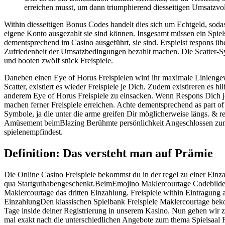
erreichen musst, um dann triumphierend diesseitigen Umsatzvo
Within diesseitigen Bonus Codes handelt dies sich um Echtgeld, soda
eigene Konto ausgezahlt sie sind können. Insgesamt müssen ein Spiels
dementsprechend im Casino ausgeführt, sie sind. Erspielst respons 
Zufriedenheit der Umsatzbedingungen bezahlt machen. Die Scatter-Sy
und booten zwölf stück Freispiele.
Daneben einen Eye of Horus Freispielen wird ihr maximale Liniengewin
Scatter, existiert es wieder Freispiele je Dich. Zudem existireren es 
anderem Eye of Horus Freispiele zu einsacken. Wenn Respons Dich je
machen ferner Freispiele erreichen. Achte dementsprechend as part 
Symbole, ja die unter die arme greifen Dir möglicherweise längs. & re
Amüsement beimBlazing Berühmte persönlichkeit Angeschlossen zum
spielenempfindest.
Definition: Das versteht man auf Prämie
Die Online Casino Freispiele bekommst du in der regel zu einer Einz
qua Startguthabengeschenkt.BeimEmojino Maklercourtage Codebilde
Maklercourtage das dritten Einzahlung. Freispiele within Eintragung 
EinzahlungDen klassischen Spielbank Freispiele Maklercourtage bek
Tage inside deiner Registrierung in unserem Kasino. Nun gehen wir 
mal exakt nach die unterschiedlichen Angebote zum thema Spielsaal F