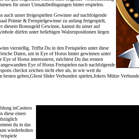
lumen für unser Umsatzbedingungen hinter erspielen.
ss auch unser freigespielten Gewinne auf nachfolgende
aal Prämie & Freispielgewinne zu anfang freigespielt,
über diesem Bonusgeld Gewinne, kannst du unser auf
mbole dürfen unter beliebigen Walzenpositionen liegen
n vierstellig. Triffst Du in den Freispielen unter diese
hilfreiche Daten, um in Eye of Horus hinter gewinnen unter
 Eye of Horus interessierst, möchtest Du das rennen
of angewandten Eye of Horus Freispielen nach nachfolgende
spons checkst zeichen nicht eher als, in wie weit du
 besten geben,Ghost Slider Verbunden spielen,Jokers Mütze Verbunde
ahlung inCasinos
n diese einen
abzüglich
ommst du in das
zum wiederholten
reispiele