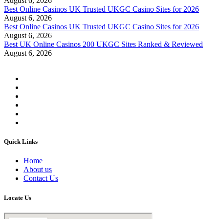
August 6, 2026
Best Online Casinos UK Trusted UKGC Casino Sites for 2026
August 6, 2026
Best Online Casinos UK Trusted UKGC Casino Sites for 2026
August 6, 2026
Best UK Online Casinos 200 UKGC Sites Ranked & Reviewed
August 6, 2026
Quick Links
Home
About us
Contact Us
Locate Us