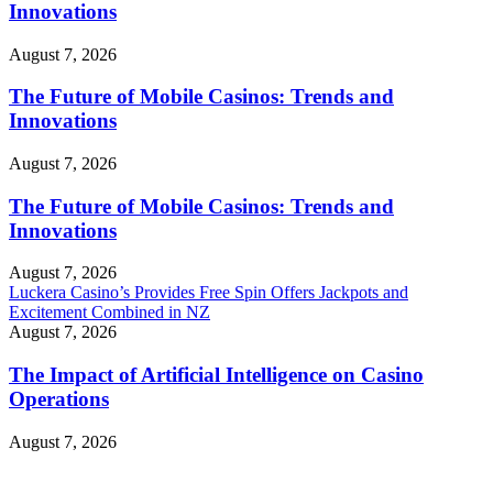
Innovations
August 7, 2026
The Future of Mobile Casinos: Trends and
Innovations
August 7, 2026
The Future of Mobile Casinos: Trends and
Innovations
August 7, 2026
Luckera Casino’s Provides Free Spin Offers Jackpots and
Excitement Combined in NZ
August 7, 2026
The Impact of Artificial Intelligence on Casino
Operations
August 7, 2026