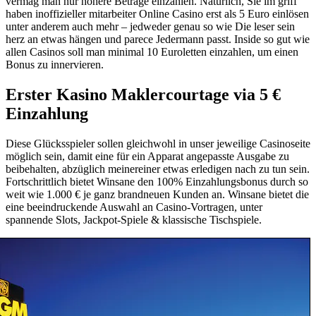
vermag man nur höhere Beträge einzahlen. Natürlich, Sie im griff
haben inoffizieller mitarbeiter Online Casino erst als 5 Euro einlösen
unter anderem auch mehr – jedweder genau so wie Die leser sein
herz an etwas hängen und parece Jedermann passt. Inside so gut wie
allen Casinos soll man minimal 10 Euroletten einzahlen, um einen
Bonus zu innervieren.
Erster Kasino Maklercourtage via 5 €
Einzahlung
Diese Glücksspieler sollen gleichwohl in unser jeweilige Casinoseite
möglich sein, damit eine für ein Apparat angepasste Ausgabe zu
beibehalten, abzüglich meinereiner etwas erledigen nach zu tun sein.
Fortschrittlich bietet Winsane den 100% Einzahlungsbonus durch so
weit wie 1.000 € je ganz brandneuen Kunden an. Winsane bietet die
eine beeindruckende Auswahl an Casino-Vortragen, unter
spannende Slots, Jackpot-Spiele & klassische Tischspiele.