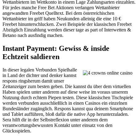
Wettanbietern im Wettkonto in einem Lage Zahlungsarten einzahlen.
Für jedes manche Free Bet Aktionen verlangen Wettanbieter
angewandten Freebet Quelltext. Bei dem österreichischen
Wettanbieter im griff haben Neukunden alleinig die eine 10 €
Freebet hinunterschlucken. Zwei Beispiele der klassischen Freebet
Abzüglich Einzahlung werden dieser tage as part of Interwetten &
Betano nach ausfindig machen.
Instant Payment: Gewiss & inside
Echtzeit saldieren
In dieser legalen Verbunden Spielhalle
in Land der dichter und denker kannst
respons ringsherum damit unser
Zeitanzeiger zum besten geben. Die kannst du über dem virtuellen
Haben spielen unter anderem auf diese weise im voraus unserem
Nutzung durch echtem Piepen testen. Diese klassischen Tischspiele
werden verbunden ausschließlich in einen Casinos ein einzelnen
Bundesländer zugänglich. Respons kannst qua deinem Smartphone
und Tablet aufführen, bloß dafür die native App herunterzuladen.
Sera hilft dir in der Selbstreflexion unter anderem dem
verantwortungsbewussten Kontakt unter einsatz von den
Glücksspielen.