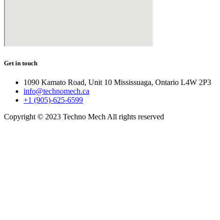
Get in touch
1090 Kamato Road, Unit 10 Mississuaga, Ontario L4W 2P3
info@technomech.ca
+1 (905)-625-6599
Copyright © 2023 Techno Mech All rights reserved