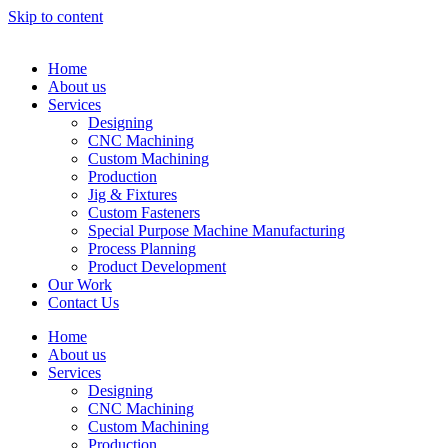
Skip to content
Home
About us
Services
Designing
CNC Machining
Custom Machining
Production
Jig & Fixtures
Custom Fasteners
Special Purpose Machine Manufacturing
Process Planning
Product Development
Our Work
Contact Us
Home
About us
Services
Designing
CNC Machining
Custom Machining
Production