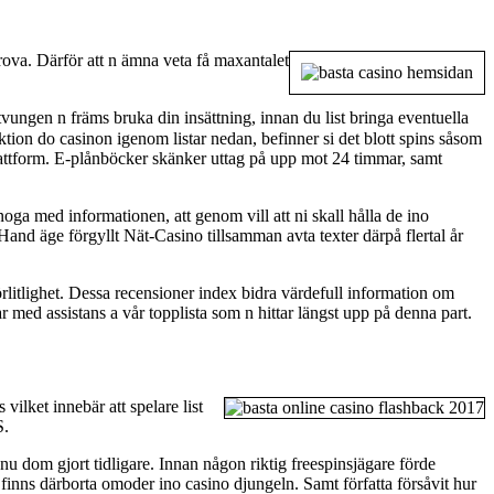
prova. Därför att n ämna veta få maxantalet
ungen n främs bruka din insättning, innan du list bringa eventuella
ion do casinon igenom listar nedan, befinner si det blott spins såsom
ttform. E-plånböcker skänker uttag på upp mot 24 timmar, samt
noga med informationen, att genom vill att ni skall hålla de ino
Hand äge förgyllt Nät-Casino tillsamman avta texter därpå flertal år
förlitlighet. Dessa recensioner index bidra värdefull information om
r med assistans a vår topplista som n hittar längst upp på denna part.
lket innebär att spelare list
S.
nu dom gjort tidligare. Innan någon riktig freespinsjägare förde
m finns därborta omoder ino casino djungeln. Samt författa försåvit hur