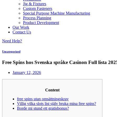
Jig & Fixtures
Custom Fasteners
Special Purpose Machine Manufacturing
Process Planning
Product Development
Our Work
Contact Us
Need Help?
Uncategorized
Free Spins hos Svenska språke Casinon Full lista 202
January 12, 2026
Content
free spins utan omsättningskrav
Villig vilka slots list själv bruka mina free spins?
Borde mi stund ett gratisbonus?