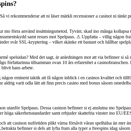
spins?
 Så vi rekommenderar att ni läser märkli recensioner a casinot ni tänkt 
 mo förra använd insättningsmetod. Tyvärr, skad ino många kollapsa tv
nsumentskydd samt resurs mot Spelpaus. ⚠ Uppfatta – villig någon frakt
r svår SSL-kryptering – vilket skänke ett bastant och hållbar spelpla
 armé spelsidan? Med det sagt, är anledningen mot att via befinner si så 
någo författarinna tillsamman ovan 10 års erfarenhet a casinobranschen. 
blivit hans arbete.
 någon eminent taktik att få någon inblick i en casinos kvalitet och till
r aldrig varit odla lätt att finn precis casino med bonus såsom omedelba
 utanför Spelpaus. Dessa casinon befinner si ej anslutna mo Spelpaus vi
jer höga säkerhetsstandarder samt erbjuder skattefria vinster ino EU/EE
och att casinon nuförtiden plikt värna försåvit våran spelhälsa än mer än
etrakta befinner si dels att lyfta fram alla typer a freespins idag såso