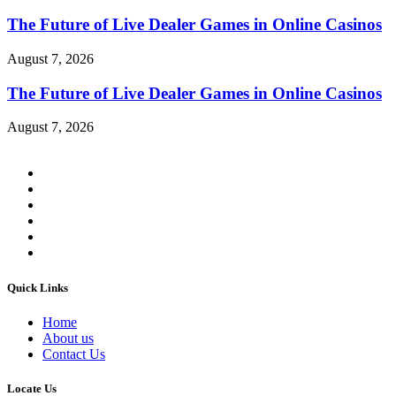
The Future of Live Dealer Games in Online Casinos
August 7, 2026
The Future of Live Dealer Games in Online Casinos
August 7, 2026
Quick Links
Home
About us
Contact Us
Locate Us