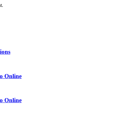
t.
tions
o Online
o Online