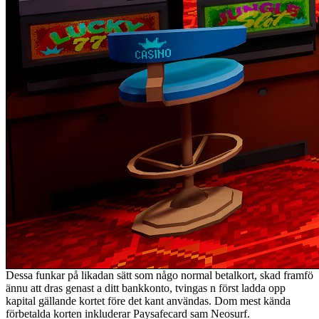
Dessa funkar på likadan sätt som någo normal betalkort, skad framfö
ännu att dras genast a ditt bankkonto, tvingas n först ladda opp
kapital gällande kortet före det kant användas. Dom mest kända
förbetalda korten inkluderar Paysafecard sam Neosurf.