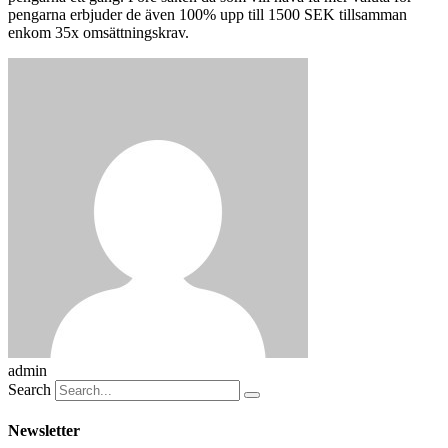
pengarna erbjuder de även 100% upp till 1500 SEK tillsamman
enkom 35x omsättningskrav.
admin
Search
Newsletter