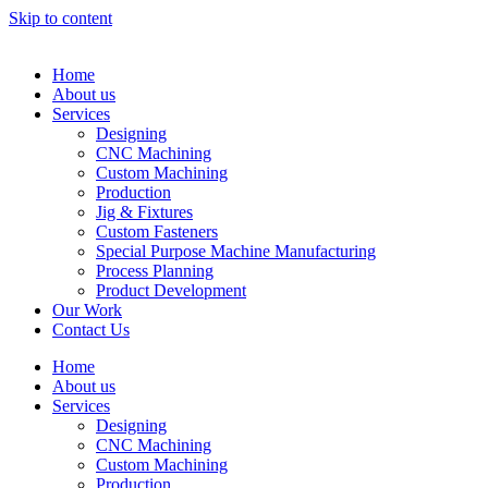
Skip to content
Home
About us
Services
Designing
CNC Machining
Custom Machining
Production
Jig & Fixtures
Custom Fasteners
Special Purpose Machine Manufacturing
Process Planning
Product Development
Our Work
Contact Us
Home
About us
Services
Designing
CNC Machining
Custom Machining
Production