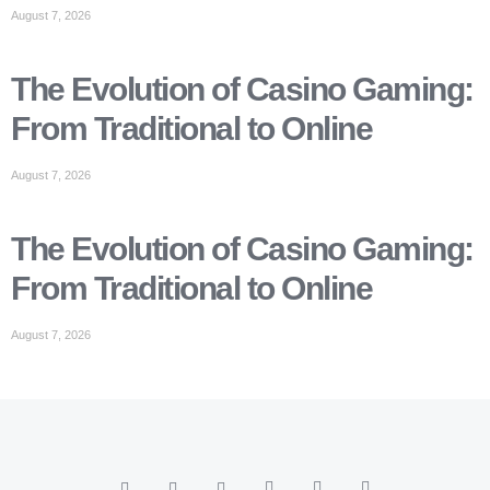
August 7, 2026
The Evolution of Casino Gaming:
From Traditional to Online
August 7, 2026
The Evolution of Casino Gaming:
From Traditional to Online
August 7, 2026