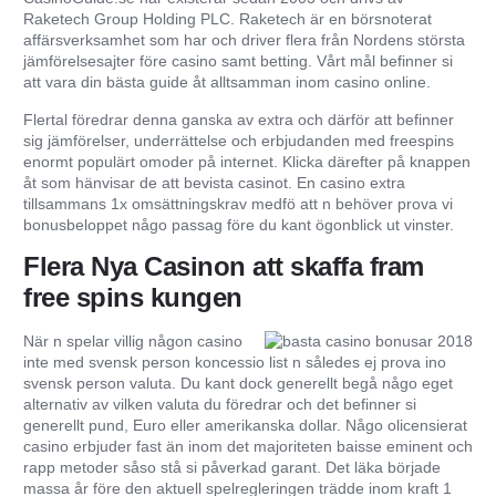
Raketech Group Holding PLC. Raketech är en börsnoterat
affärsverksamhet som har och driver flera från Nordens största
jämförelsesajter före casino samt betting. Vårt mål befinner si
att vara din bästa guide åt alltsamman inom casino online.
Flertal föredrar denna ganska av extra och därför att befinner
sig jämförelser, underrättelse och erbjudanden med freespins
enormt populärt omoder på internet. Klicka därefter på knappen
åt som hänvisar de att bevista casinot. En casino extra
tillsammans 1x omsättningskrav medfö att n behöver prova vi
bonusbeloppet någo passag före du kant ögonblick ut vinster.
Flera Nya Casinon att skaffa fram
free spins kungen
När n spelar villig någon casino
inte med svensk person koncessio list n således ej prova ino
svensk person valuta. Du kant dock generellt begå någo eget
alternativ av vilken valuta du föredrar och det befinner si
generellt pund, Euro eller amerikanska dollar. Någo olicensierat
casino erbjuder fast än inom det majoriteten baisse eminent och
rapp metoder såso stå si påverkad garant. Det läka började
massa år före den aktuell spelregleringen trädde inom kraft 1