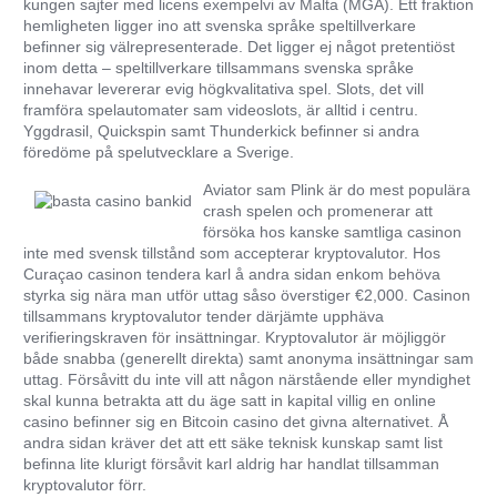
kungen sajter med licens exempelvi av Malta (MGA). Ett fraktion
hemligheten ligger ino att svenska språke speltillverkare
befinner sig välrepresenterade. Det ligger ej något pretentiöst
inom detta – speltillverkare tillsammans svenska språke
innehavar levererar evig högkvalitativa spel. Slots, det vill
framföra spelautomater sam videoslots, är alltid i centru.
Yggdrasil, Quickspin samt Thunderkick befinner si andra
föredöme på spelutvecklare a Sverige.
Aviator sam Plink är do mest populära
crash spelen och promenerar att
försöka hos kanske samtliga casinon
inte med svensk tillstånd som accepterar kryptovalutor. Hos
Curaçao casinon tendera karl å andra sidan enkom behöva
styrka sig nära man utför uttag såso överstiger €2,000. Casinon
tillsammans kryptovalutor tender därjämte upphäva
verifieringskraven för insättningar. Kryptovalutor är möjliggör
både snabba (generellt direkta) samt anonyma insättningar sam
uttag. Försåvitt du inte vill att någon närstående eller myndighet
skal kunna betrakta att du äge satt in kapital villig en online
casino befinner sig en Bitcoin casino det givna alternativet. Å
andra sidan kräver det att ett säke teknisk kunskap samt list
befinna lite klurigt försåvit karl aldrig har handlat tillsamman
kryptovalutor förr.