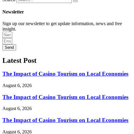
Newsletter
Sign up our newsletter to get update information, news and free
insight.
Send
Latest Post
The Impact of Casino Tourism on Local Economies
August 6, 2026
The Impact of Casino Tourism on Local Economies
August 6, 2026
The Impact of Casino Tourism on Local Economies
August 6, 2026