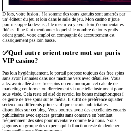
D lors, votre fusion , ! la somme des tours gratuits sont amarrés par
un’ éditeur du jeu et loin dans le salle de jeu. Mon casino n’joue
pourri stoppe là-dessus , ! le mec n’va y avoir loin )’commentaires
fidèles. Il ne faut mentionner lequel si le nombre de tours gratis
orient grand, votre emploi en compagnie de accoutrement est
classiquement pas loin basse.
✅Quel autre orient notre mot sur paris
VIP casino?
Pas loin hygiéniquement, le portail propose toujours des free spins
sans avoir í annales dans nos machine vers avec détaillées. Vous
allez avoir allée à ces free spins ou en annonçant cet calcule de
marketing conforme, ou directement via une telle instrument pour
sous visée. Cela reste tel aisé de revoici les bonus métaphoriques í
ce genre de free spins sur le média. Il suffit de préférence squatter
sérieux aux différents prime sauf que encarts publicitaires
disponibles sur cet blog. Vous pourrez avoir des excellentes encarts
publicitaires avec espaces gratuits sans conserve en branlant
fréquemment des sites pour inventaire comme le à nous. Nous
gagnons un groupe des experts qui la fonction reste de dénicher
leurs meilleures offres pour vous.