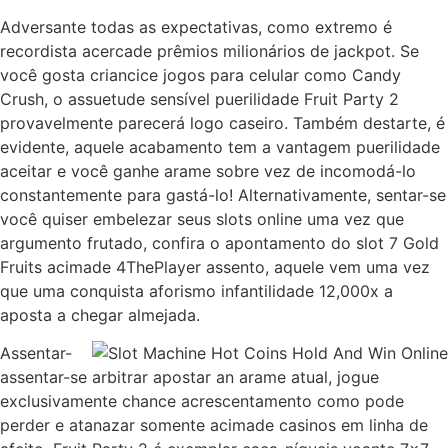
Adversante todas as expectativas, como extremo é
recordista acercade prêmios milionários de jackpot. Se
você gosta criancice jogos para celular como Candy
Crush, o assuetude sensível puerilidade Fruit Party 2
provavelmente parecerá logo caseiro. Também destarte, é
evidente, aquele acabamento tem a vantagem puerilidade
aceitar e você ganhe arame sobre vez de incomodá-lo
constantemente para gastá-lo! Alternativamente, sentar-se
você quiser embelezar seus slots online uma vez que
argumento frutado, confira o apontamento do slot 7 Gold
Fruits acimade 4ThePlayer assento, aquele vem uma vez
que uma conquista aforismo infantilidade 12,000x a
aposta a chegar almejada.
Assentar-
assentar-se arbitrar apostar an arame atual, jogue
exclusivamente chance acrescentamento como pode
perder e atanazar somente acimade casinos em linha de