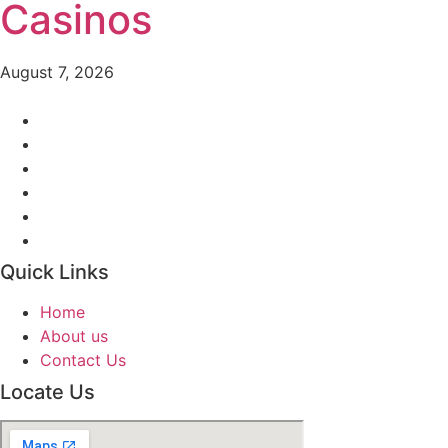
Casinos
August 7, 2026
Quick Links
Home
About us
Contact Us
Locate Us