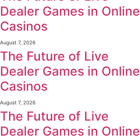
Dealer Games in Online
Casinos
August 7, 2026
The Future of Live
Dealer Games in Online
Casinos
August 7, 2026
The Future of Live
Dealer Games in Online