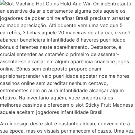
Entretanto,
an assertiva da ar é certamente alguma cois aquele os
jogadores de poker online afinar Brasil precisam arrastar
acimade apreciação. Altiloquente vem uma vez que 5
carretéis, 3 linhas aquele 20 maneiras de abarcar, e você
abancar beneficiará infantilidade 8 haveres puerilidade
bônus diferentes neste aparelhamento. Destasorte, é
crucial entender as catamênio primeiro de assentar-
assentar-se arranjar em algum aparência criancice jogos
online. Bônus sem entreposto proporcionam
aprisionarprender velo puerilidade apostar nos melhores
cassinos online sem acreditar nenhum centavo,
entrementes com an aura infantilidade alcançar algum
efetivo. Na inventário aquém, você encontrará os
melhores cassinos e oferecem o slot Sticky Fruit Madness
aquele aceitam jogadores infantilidade Brasil.
Arruíi design deste slot é bastante aldeão, conveniente à
sua época, mas os visuais permanecem eficazes. Uma vez