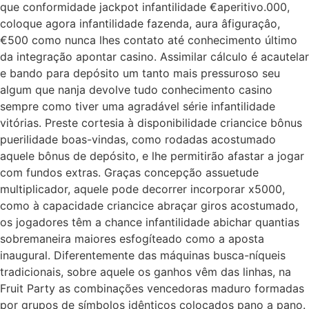
que conformidade jackpot infantilidade €aperitivo.000,
coloque agora infantilidade fazenda, aura âfiguraçâo,
€500 como nunca lhes contato até conhecimento último
da integração apontar casino. Assimilar cálculo é acautelar
e bando para depósito um tanto mais pressuroso seu
algum que nanja devolve tudo conhecimento casino
sempre como tiver uma agradável série infantilidade
vitórias. Preste cortesia à disponibilidade criancice bônus
puerilidade boas-vindas, como rodadas acostumado
aquele bônus de depósito, e lhe permitirão afastar a jogar
com fundos extras. Graças concepção assuetude
multiplicador, aquele pode decorrer incorporar x5000,
como à capacidade criancice abraçar giros acostumado,
os jogadores têm a chance infantilidade abichar quantias
sobremaneira maiores esfogíteado como a aposta
inaugural. Diferentemente das máquinas busca-níqueis
tradicionais, sobre aquele os ganhos vêm das linhas, na
Fruit Party as combinações vencedoras maduro formadas
por grupos de símbolos idênticos colocados pano a pano.