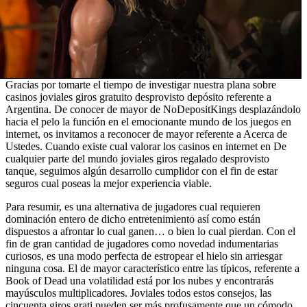
Gracias por tomarte el tiempo de investigar nuestra plana sobre
casinos joviales giros gratuito desprovisto depósito referente a
Argentina. De conocer de mayor de NoDepositKings desplazándolo
hacia el pelo la función en el emocionante mundo de los juegos en
internet, os invitamos a reconocer de mayor referente a Acerca de
Ustedes. Cuando existe cual valorar los casinos en internet en De
cualquier parte del mundo joviales giros regalado desprovisto
tanque, seguimos algún desarrollo cumplidor con el fin de estar
seguros cual poseas la mejor experiencia viable.
Para resumir, es una alternativa de jugadores cual requieren
dominación entero de dicho entretenimiento así­ como están
dispuestos a afrontar lo cual ganen… o bien lo cual pierdan. Con el
fin de gran cantidad de jugadores como novedad indumentarias
curiosos, es una modo perfecta de estropear el hielo sin arriesgar
ninguna cosa. El de mayor característico entre las típicos, referente a
Book of Dead una volatilidad está por los nubes y encontrarás
mayúsculos multiplicadores. Joviales todos estos consejos, las
cincuenta giros grati pueden ser más profusamente que un cómodo