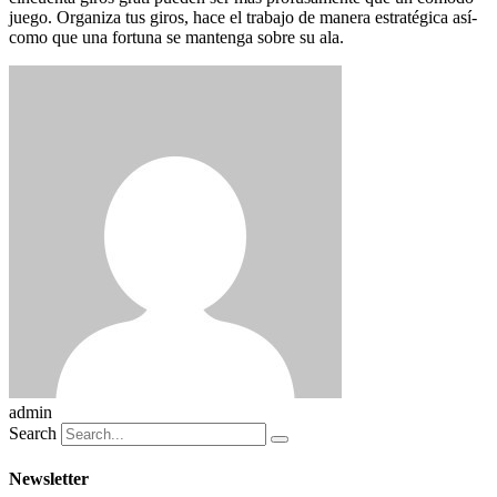
juego. Organiza tus giros, hace el trabajo de manera estratégica así­
como que una fortuna se mantenga sobre su ala.
admin
Search
Newsletter