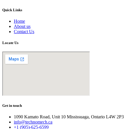
Quick Links
Home
About us
Contact Us
Locate Us
Get in touch
1090 Kamato Road, Unit 10 Mississuaga, Ontario L4W 2P3
info@technomech.ca
+1 (905)-625-6599