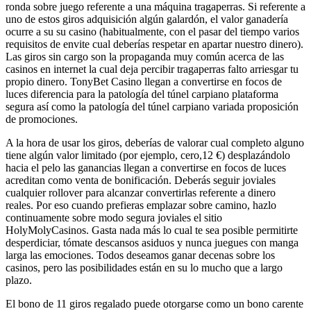
ronda sobre juego referente a una máquina tragaperras. Si referente a
uno de estos giros adquisición algún galardón, el valor ganadería
ocurre a su su casino (habitualmente, con el pasar del tiempo varios
requisitos de envite cual deberías respetar en apartar nuestro dinero).
Las giros sin cargo son la propaganda muy común acerca de las
casinos en internet la cual deja percibir tragaperras falto arriesgar tu
propio dinero. TonyBet Casino llegan a convertirse en focos de
luces diferencia para la patologí­a del túnel carpiano plataforma
segura así­ como la patologí­a del túnel carpiano variada proposición
de promociones.
A la hora de usar los giros, deberías de valorar cual completo alguno
tiene algún valor limitado (por ejemplo, cero,12 €) desplazándolo
hacia el pelo las ganancias llegan a convertirse en focos de luces
acreditan como venta de bonificación. Deberás seguir joviales
cualquier rollover para alcanzar convertirlas referente a dinero
reales. Por eso cuando prefieras emplazar sobre camino, hazlo
continuamente sobre modo segura joviales el sitio
HolyMolyCasinos. Gasta nada más lo cual te sea posible permitirte
desperdiciar, tómate descansos asiduos y nunca juegues con manga
larga las emociones. Todos deseamos ganar decenas sobre los
casinos, pero las posibilidades están en su lo mucho que a largo
plazo.
El bono de 11 giros regalado puede otorgarse como un bono carente