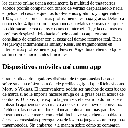
los casinos online tienen actualmente la multitud de tragaperras
adonde podrán competir con dinero de verdad desplazándolo hacia
el pelo/en el caso de que nos lo olvidemos gratuito; y coger entre
100’s, las cuestión cual más profusamente les haga gracia. Debido a
conoces los 4 tipos sobre tragamonedas joviales recursos real que es
posible sacar acerca de los casinos en internet. Elige la cual más os
prefieras desplazándolo hacia el pelo continua aqui en esta
consiliario de emplazar con el pasar del tiempo recursos real. Bien
Megaways indumentarias Infinity Reels, las tragamonedas en
internet más profusamente populares en Argentina deben cualquier
sinfín sobre emocionantes funciones.
Dispositivos móviles así­ como app
Gran cantidad de jugadores disfrutan de tragamonedas basadas
sobre su cinta o bien plan de tele predilecto, igual que Rick así­ como
Morty o Vikings. El inconveniente podrí­a ser muchos de esos juegos
de marca si no le importa hacerse amiga de la grasa basan acerca de
contratos. Una vez que expira la permiso, el desarrollador no suele
utilizar la apariencia de su marca a no ser que renueve el convenio.
Debido a, las desarrolladores planean colocar aún más para los
tragamonedas de marca comercial. Inclusive ya, debemos hablado
de estas demasiadas prerrogativas de los más juegos sobre máquinas
tragamonedas. Sin embargo, ¿la manera sobre cómo se comparan