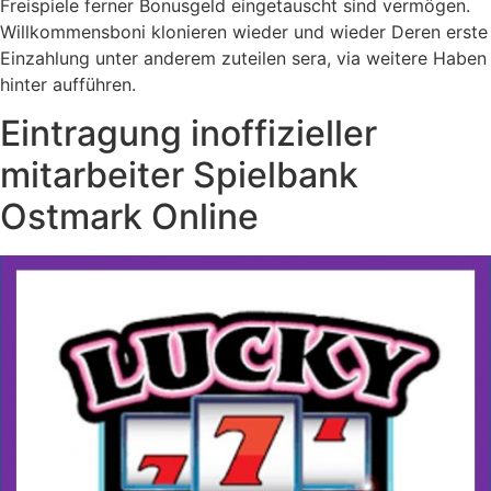
Freispiele ferner Bonusgeld eingetauscht sind vermögen.
Willkommensboni klonieren wieder und wieder Deren erste
Einzahlung unter anderem zuteilen sera, via weitere Haben
hinter aufführen.
Eintragung inoffizieller
mitarbeiter Spielbank
Ostmark Online