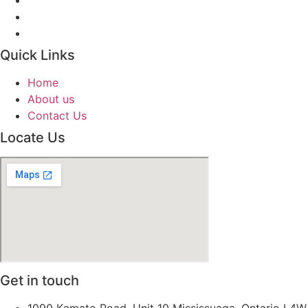
Quick Links
Home
About us
Contact Us
Locate Us
Get in touch