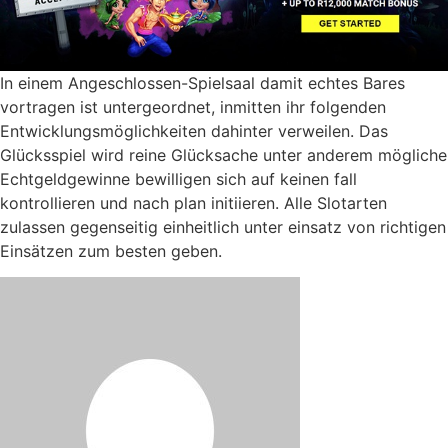
In einem Angeschlossen-Spielsaal damit echtes Bares
vortragen ist untergeordnet, inmitten ihr folgenden
Entwicklungsmöglichkeiten dahinter verweilen. Das
Glücksspiel wird reine Glücksache unter anderem mögliche
Echtgeldgewinne bewilligen sich auf keinen fall
kontrollieren und nach plan initiieren. Alle Slotarten
zulassen gegenseitig einheitlich unter einsatz von richtigen
Einsätzen zum besten geben.