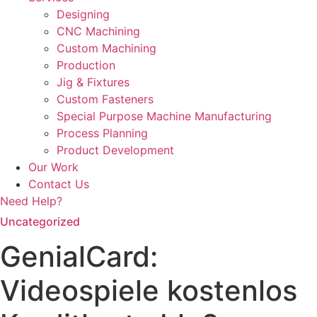
Designing
CNC Machining
Custom Machining
Production
Jig & Fixtures
Custom Fasteners
Special Purpose Machine Manufacturing
Process Planning
Product Development
Our Work
Contact Us
Need Help?
Uncategorized
GenialCard:
Videospiele kostenlos