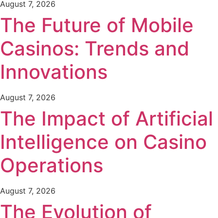
August 7, 2026
The Future of Mobile
Casinos: Trends and
Innovations
August 7, 2026
The Impact of Artificial
Intelligence on Casino
Operations
August 7, 2026
The Evolution of