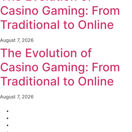
Casino Gaming: From
Traditional to Online
August 7, 2026
The Evolution of
Casino Gaming: From
Traditional to Online
August 7, 2026