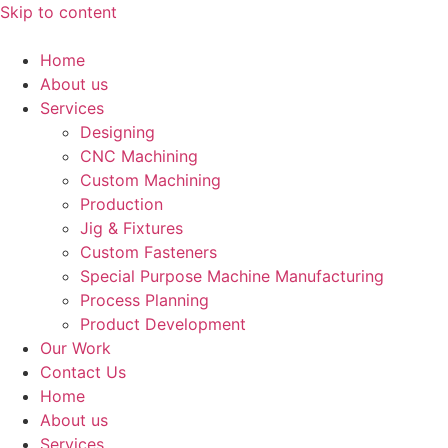
Skip to content
Home
About us
Services
Designing
CNC Machining
Custom Machining
Production
Jig & Fixtures
Custom Fasteners
Special Purpose Machine Manufacturing
Process Planning
Product Development
Our Work
Contact Us
Home
About us
Services