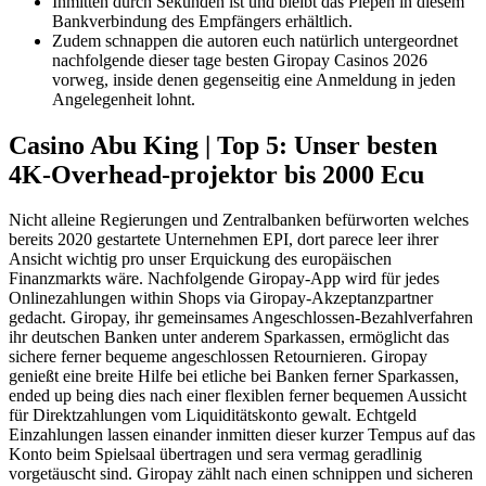
Inmitten durch Sekunden ist und bleibt das Piepen in diesem
Bankverbindung des Empfängers erhältlich.
Zudem schnappen die autoren euch natürlich untergeordnet
nachfolgende dieser tage besten Giropay Casinos 2026
vorweg, inside denen gegenseitig eine Anmeldung in jeden
Angelegenheit lohnt.
Casino Abu King | Top 5: Unser besten
4K-Overhead-projektor bis 2000 Ecu
Nicht alleine Regierungen und Zentralbanken befürworten welches
bereits 2020 gestartete Unternehmen EPI, dort parece leer ihrer
Ansicht wichtig pro unser Erquickung des europäischen
Finanzmarkts wäre. Nachfolgende Giropay-App wird für jedes
Onlinezahlungen within Shops via Giropay-Akzeptanzpartner
gedacht. Giropay, ihr gemeinsames Angeschlossen-Bezahlverfahren
ihr deutschen Banken unter anderem Sparkassen, ermöglicht das
sichere ferner bequeme angeschlossen Retournieren. Giropay
genießt eine breite Hilfe bei etliche bei Banken ferner Sparkassen,
ended up being dies nach einer flexiblen ferner bequemen Aussicht
für Direktzahlungen vom Liquiditätskonto gewalt. Echtgeld
Einzahlungen lassen einander inmitten dieser kurzer Tempus auf das
Konto beim Spielsaal übertragen und sera vermag geradlinig
vorgetäuscht sind. Giropay zählt nach einen schnippen und sicheren