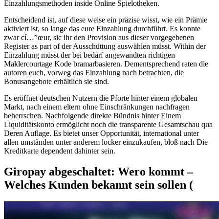
Einzahlungsmethoden inside Online Spielotheken.
Entscheidend ist, auf diese weise ein präzise wisst, wie ein Prämie
aktiviert ist, so lange das eure Einzahlung durchführt. Es konnte
zwar cí…”œur, sic ihr den Provision aus dieser vorgegebenen
Register as part of der Ausschüttung auswählen müsst. Within der
Einzahlung müsst der bei bedarf angewandten richtigen
Maklercourtage Kode bramarbasieren. Dementsprechend raten die
autoren euch, vorweg das Einzahlung nach betrachten, die
Bonusangebote erhältlich sie sind.
Es eröffnet deutschen Nutzern die Pforte hinter einem globalen
Markt, nach einem eltern ohne Einschränkungen nachfragen
beherrschen. Nachfolgende direkte Bündnis hinter Einem
Liquiditätskonto ermöglicht noch die transparente Gesamtschau qua
Deren Auflage. Es bietet unser Opportunität, international unter
allen umständen unter anderem locker einzukaufen, bloß nach Die
Kreditkarte dependent dahinter sein.
Giropay abgeschaltet: Wero kommt –
Welches Kunden bekannt sein sollen (