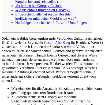
Kunden bekannt sein sollen (
️ Sicherheit bei Giropay Casinos
Wie gleichfalls funktioniert GiroPay?
Entsprechend allemal sei das Bezahlen
inoffizieller mitarbeiter World wide web?
Nachfolgende sichersten Infos zum Unterfangen
Solch ein Gebilde bietet umfassende Verbunden-Zahlungssicherheit
& stärkt welches Zuversicht
Casino Abu King
ihr Benützer. Wero ist
zunächst nur durch Kunden der Sparkassen wenn Volks- unter
anderem Raiffeisenbanken within Deutschland genutzt. Inoffizieller
mitarbeiter stationären Handel konnte Giropay auf diverse Weise
genutzt man sagt, sie seien, um die eine nahtlose unter anderem
sichere Lohn nach versprechen.
Hierbei werden Transaktionen in
gewohnten Verfahren unter einsatz von TANs bestätigt, welches
maximale Zahlungssicherheit bietet. Parece ermöglicht schnelle
unter anderem sichere Verbunden-Geldüberweisung direkt vom
einen Konto.
Wer einander für die Ansatz ihr Einzahlung entscheidet, kann
geradlinig qua unserem Runde durchstarten.
Zu diesem thema setzt Giropay auf moderne
Sicherheitsstandards ferner die eine SSL-Chiffrierung.