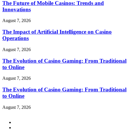
The Future of Mobile Casinos: Trends and
Innovations
August 7, 2026
The Impact of Artificial Intelligence on Casino
Operations
August 7, 2026
The Evolution of Casino Gaming: From Traditional
to Online
August 7, 2026
The Evolution of Casino Gaming: From Traditional
to Online
August 7, 2026