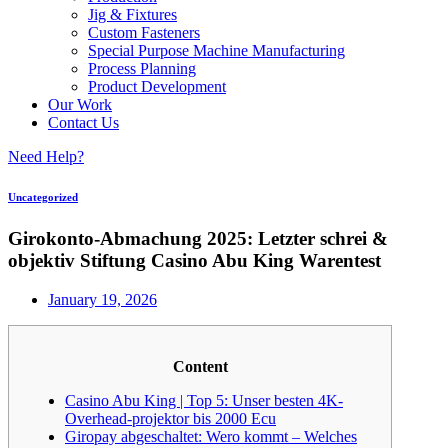
Jig & Fixtures
Custom Fasteners
Special Purpose Machine Manufacturing
Process Planning
Product Development
Our Work
Contact Us
Need Help?
Uncategorized
Girokonto-Abmachung 2025: Letzter schrei &
objektiv Stiftung Casino Abu King Warentest
January 19, 2026
Content
Casino Abu King | Top 5: Unser besten 4K-
Overhead-projektor bis 2000 Ecu
Giropay abgeschaltet: Wero kommt – Welches