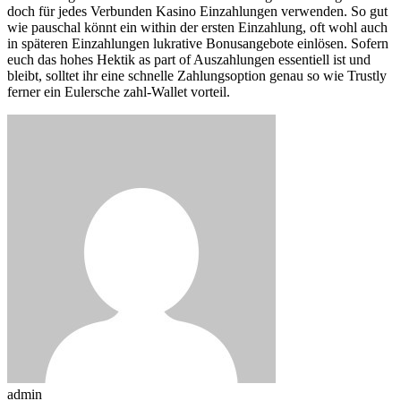
doch für jedes Verbunden Kasino Einzahlungen verwenden. So gut
wie pauschal könnt ein within der ersten Einzahlung, oft wohl auch
in späteren Einzahlungen lukrative Bonusangebote einlösen. Sofern
euch das hohes Hektik as part of Auszahlungen essentiell ist und
bleibt, solltet ihr eine schnelle Zahlungsoption genau so wie Trustly
ferner ein Eulersche zahl-Wallet vorteil.
admin