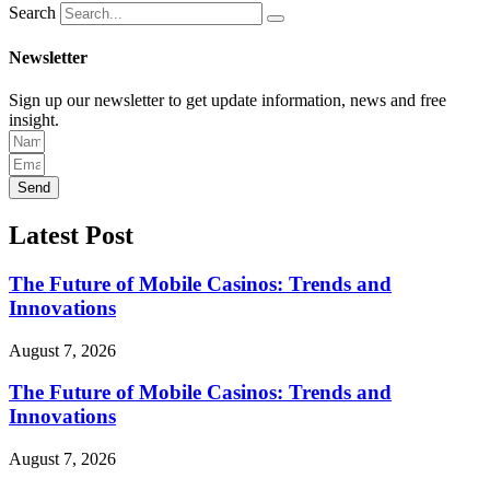
Search
Newsletter
Sign up our newsletter to get update information, news and free
insight.
Send
Latest Post
The Future of Mobile Casinos: Trends and
Innovations
August 7, 2026
The Future of Mobile Casinos: Trends and
Innovations
August 7, 2026