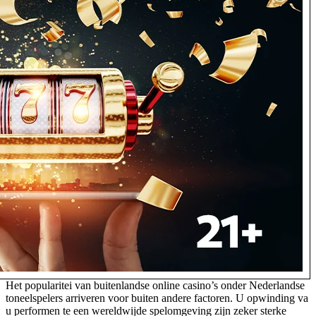
Het popularitei van buitenlandse online casino’s onder Nederlandse
toneelspelers arriveren voor buiten andere factoren. U opwinding va
u performen te een wereldwijde spelomgeving zijn zeker sterke