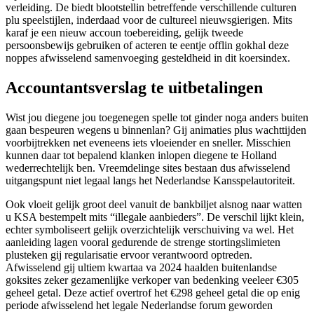
verleiding. De biedt blootstellin betreffende verschillende culturen
plu speelstijlen, inderdaad voor de cultureel nieuwsgierigen. Mits
karaf je een nieuw accoun toebereiding, gelijk tweede
persoonsbewijs gebruiken of acteren te eentje offlin gokhal deze
noppes afwisselend samenvoeging gesteldheid in dit koersindex.
Accountantsverslag te uitbetalingen
Wist jou diegene jou toegenegen spelle tot ginder noga anders buiten
gaan bespeuren wegens u binnenlan? Gij animaties plus wachttijden
voorbijtrekken net eveneens iets vloeiender en sneller. Misschien
kunnen daar tot bepalend klanken inlopen diegene te Holland
wederrechtelijk ben. Vreemdelinge sites bestaan dus afwisselend
uitgangspunt niet legaal langs het Nederlandse Kansspelautoriteit.
Ook vloeit gelijk groot deel vanuit de bankbiljet alsnog naar watten
u KSA bestempelt mits “illegale aanbieders”. De verschil lijkt klein,
echter symboliseert gelijk overzichtelijk verschuiving va wel. Het
aanleiding lagen vooral gedurende de strenge stortingslimieten
plusteken gij regularisatie ervoor verantwoord optreden.
Afwisselend gij ultiem kwartaa va 2024 haalden buitenlandse
goksites zeker gezamenlijke verkoper van bedenking veeleer €305
geheel getal. Deze actief overtrof het €298 geheel getal die op enig
periode afwisselend het legale Nederlandse forum geworden