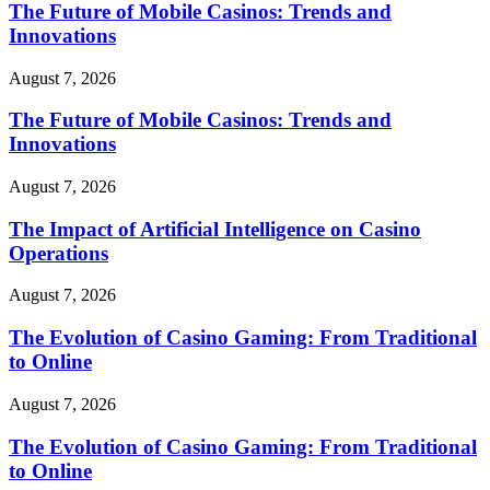
The Future of Mobile Casinos: Trends and
Innovations
August 7, 2026
The Future of Mobile Casinos: Trends and
Innovations
August 7, 2026
The Impact of Artificial Intelligence on Casino
Operations
August 7, 2026
The Evolution of Casino Gaming: From Traditional
to Online
August 7, 2026
The Evolution of Casino Gaming: From Traditional
to Online