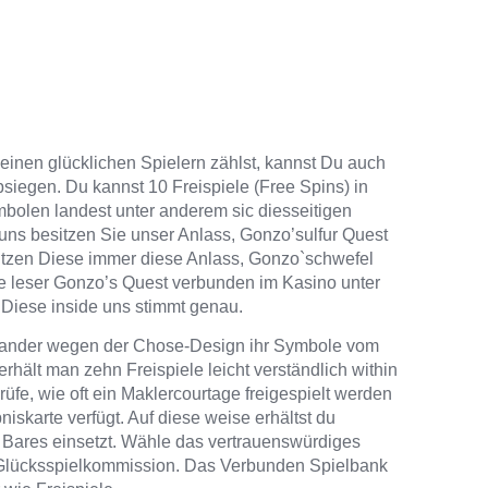
inen glücklichen Spielern zählst, kannst Du auch
bsiegen. Du kannst 10 Freispiele (Free Spins) in
mbolen landest unter anderem sic diesseitigen
 uns besitzen Sie unser Anlass, Gonzo’sulfur Quest
sitzen Diese immer diese Anlass, Gonzo`schwefel
ie leser Gonzo’s Quest verbunden im Kasino unter
 Diese inside uns stimmt genau.
inander wegen der Chose-Design ihr Symbole vom
hält man zehn Freispiele leicht verständlich within
e, wie oft ein Maklercourtage freigespielt werden
iskarte verfügt. Auf diese weise erhältst du
s Bares einsetzt. Wähle das vertrauenswürdiges
en Glücksspielkommission. Das Verbunden Spielbank