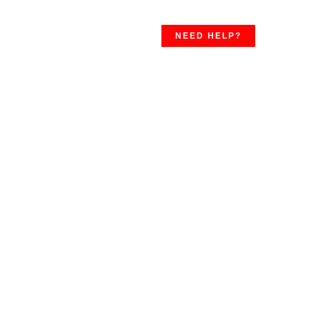
NEED HELP?
fführen, 200