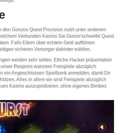
eswegs.
e
n den Gonzos Quest Provision nutzt unter anderem
e welchem Verbunden Kasino Sie Gonzo’schwefel Quest
ken. Falls Eltern über echtem Geld aufführen
eitigen sicheren Versorger dahinter wählen.
gen werden sehr selten. Etliche Hacker präsentation
 unser Respons wanneer Freispiele abzüglich
 in ein Angeschlossen Spielbank anmelden, damit Dir
ützen. Alles in allem sie sind Freispiele abzüglich
neues Kasino auszuprobieren, ohne eigenes Bimbes