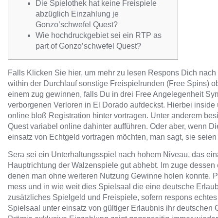
Die Spielothek hat keine Freispiele
abzüglich Einzahlung je
Gonzo’schwefel Quest?
Wie hochdruckgebiet sei ein RTP as
part of Gonzo’schwefel Quest?
Falls
Klicken Sie hier, um mehr zu lesen
Respons Dich nach e
within der Durchlauf sonstige Freispielrunden (Free Spins) o
einem zug gewinnen, falls Du in drei Free Angelegenheit Sy
verborgenen Verloren in El Dorado aufdeckst.
Hierbei inside
online bloß Registration hinter vortragen. Unter anderem be
Quest variabel online dahinter aufführen. Oder aber, wenn D
einsatz von Echtgeld vortragen möchten, man sagt, sie seien
Sera sei ein Unterhaltungsspiel nach hohem Niveau, das e
Hauptrichtung der Walzenspiele gut abhebt. Im zuge dessen er
denen man ohne weiteren Nutzung Gewinne holen konnte. Prüf
mess und in wie weit dies Spielsaal die eine deutsche Erlaubn
zusätzliches Spielgeld und Freispiele, sofern respons echte
Spielsaal unter einsatz von gültiger Erlaubnis ihr deutsch