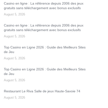
Casino en ligne : La référence depuis 2006 des jeux
gratuits sans téléchargement avec bonus exclusifs
August 5, 2026
Casino en ligne : La référence depuis 2006 des jeux
gratuits sans téléchargement avec bonus exclusifs
August 5, 2026
Top Casino en Ligne 2026 : Guide des Meilleurs Sites
de Jeu
August 5, 2026
Top Casino en Ligne 2026 : Guide des Meilleurs Sites
de Jeu
August 5, 2026
Restaurant Le Riva Salle de jeux Haute-Savoie 74
August 5, 2026