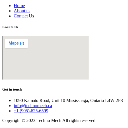
Home
About us
Contact Us
Locate Us
Get in touch
1090 Kamato Road, Unit 10 Mississuaga, Ontario L4W 2P3
info@technomech.ca
+1 (905)-625-6599
Copyright © 2023 Techno Mech All rights reserved