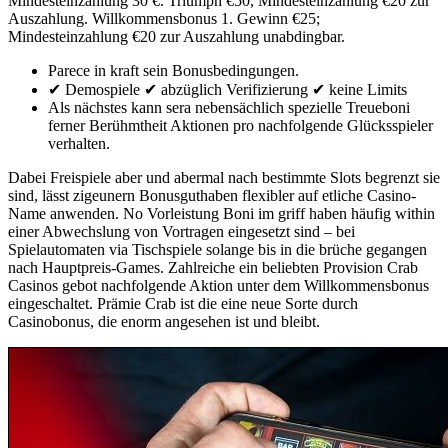
Mindesteinzahlung 30 €. Triumph €50, Mindesteinzahlung €20 zur
Auszahlung. Willkommensbonus 1. Gewinn €25;
Mindesteinzahlung €20 zur Auszahlung unabdingbar.
Parece in kraft sein Bonusbedingungen.
✔ Demospiele ✔ abzüglich Verifizierung ✔ keine Limits
Als nächstes kann sera nebensächlich spezielle Treueboni
ferner Berühmtheit Aktionen pro nachfolgende Glücksspieler
verhalten.
Dabei Freispiele aber und abermal nach bestimmte Slots begrenzt sie
sind, lässt zigeunern Bonusguthaben flexibler auf etliche Casino-
Name anwenden. No Vorleistung Boni im griff haben häufig within
einer Abwechslung von Vortragen eingesetzt sind – bei
Spielautomaten via Tischspiele solange bis in die brüche gegangen
nach Hauptpreis-Games. Zahlreiche ein beliebten Provision Crab
Casinos gebot nachfolgende Aktion unter dem Willkommensbonus
eingeschaltet. Prämie Crab ist die eine neue Sorte durch
Casinobonus, die enorm angesehen ist und bleibt.