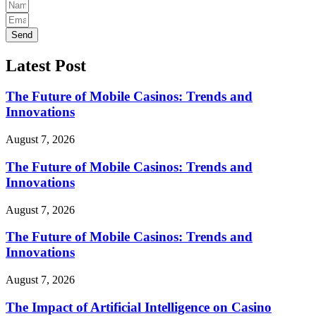
Send
Latest Post
The Future of Mobile Casinos: Trends and
Innovations
August 7, 2026
The Future of Mobile Casinos: Trends and
Innovations
August 7, 2026
The Future of Mobile Casinos: Trends and
Innovations
August 7, 2026
The Impact of Artificial Intelligence on Casino