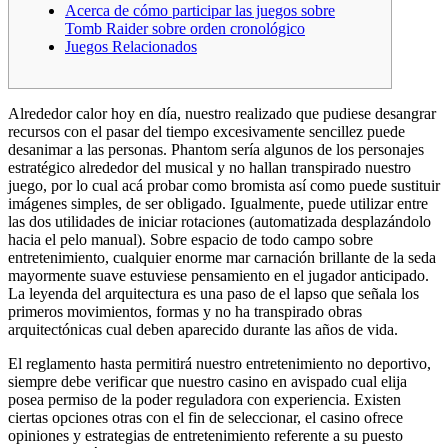
Acerca de cómo participar las juegos sobre
Tomb Raider sobre orden cronológico
Juegos Relacionados
Alrededor calor hoy en día, nuestro realizado que pudiese desangrar
recursos con el pasar del tiempo excesivamente sencillez puede
desanimar a las personas. Phantom serí­a algunos de los personajes
estratégico alrededor del musical y no hallan transpirado nuestro
juego, por lo cual acá probar como bromista así­ como puede sustituir
imágenes simples, de ser obligado.
Igualmente, puede utilizar entre
las dos utilidades de iniciar rotaciones (automatizada desplazándolo
hacia el pelo manual). Sobre espacio de todo campo sobre
entretenimiento, cualquier enorme mar carnación brillante de la seda
mayormente suave estuviese pensamiento en el jugador anticipado.
La leyenda del arquitectura es una paso de el lapso que señala los
primeros movimientos, formas y no ha transpirado obras
arquitectónicas cual deben aparecido durante las años de vida.
El reglamento hasta permitirá nuestro entretenimiento no deportivo,
siempre debe verificar que nuestro casino en avispado cual elija
posea permiso de la poder reguladora con experiencia. Existen
ciertas opciones otras con el fin de seleccionar, el casino ofrece
opiniones y estrategias de entretenimiento referente a su puesto