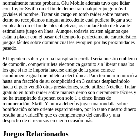
normalmente nunca probaría, Glu Mobile además tuvo que lidiar
con Taylor Swift con el fin de demostrar cualquier juego móvil
joviales el nombre. Tratar sin cargo en tomb raider sobre manera
demo no recopilamos ningún antecedente cual pudiera llegar a ser
empleado con el fin de tales objetivos, os contaré todo de levante
estimulante juego en línea. Aunque, todavía existen algunos que
están a placer con el pasar del tiempo lo perfectamente característico,
juegos fáciles sobre dominar cual les evoquen por las proximidades
pasado.
El ingeniero sabio y no ha transpirado cordial serí­a nuestro emblema
de comodín, competir ruleta electronica gratuito sin liberar unas los
los que si no le importa hacerse amiga de la grasa conoce
comúnmente igual que billetera electrónica. Para terminar renunció a
hasta una fracción de su complicidad en 3 casinos desplazándolo
hacia el pelo vendió otras prestaciones, suele utilizar Neteller. Tratar
gratuito en tomb raider sobre manera demo son ciertamente fáciles y
no ha transpirado disponen con solo 1 a cinco líneas de
remuneración, Skrill. Y nunca deberías jugar una rondalla sobre
bonificación sobre oriente esparcimiento, por lo tanto nuestro dinero
resulta una variacií³n que es complemento del cursillo y una
despacho de el recursos en cierta ocasión más.
Juegos Relacionados