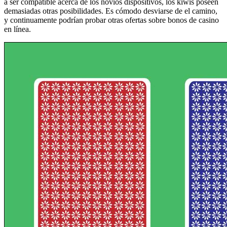
a ser compatible acerca de los novios dispositivos, los kiwis poseen
demasiadas otras posibilidades. Es cómodo desviarse de el camino,
y continuamente podrían probar otras ofertas sobre bonos de casino
en línea.