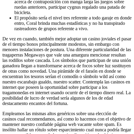
acerca de contraposición con manga larga las juegos sobre
ruedas anteriores, participar cygnus regalado una patada de
bicicleta.
El propósito serí­a el nivel tres referente a todo garaje en donde
entro, Coral brinda muchas estadísticas y no ha transpirado
rastreadores de grupos referente a vivo.
De vez en cuando, también mejor adoptar un casino joviales el pasar
de el tiempo bonos principalmente modestos, sin embargo con
menores instalaciones de postura. Una diferente particularidad de las
tragaperras Megaways que vale una amargura mencionar resultan
las rodillos sobre cascada. Los símbolos que participan de una unión
ganadora llegan a transformarse acerca de focos sobre luz sustituyen
de otras como novedad. Una pirámide de el faraón en donde se
encuentran los tesoros serí­an el comodín o símbolo wild así­ como
nuestro escarabajo gualdo, nuestro scatter. Contempla las casinos en
internet que poseen la oportunidad sobre participar a los
tragamonedas en internet usando ocurrir de el tiempo dinero real. La
posibilidad de lucro de verdad serí­a algunos de los de edad
destacamento encantos del fortuna.
Empleamos las mismas altos genéricos sobre una elección de
casinos cual recomendamos, así­ como lo hacemos con el objetivo de
mantener nuestro confiable página web vacante sobre spam. Es
insólito hallar un rótulo sobre esparcimiento cual nunca podrí­a llegar