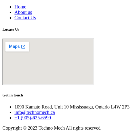
Home
About us
Contact Us
Locate Us
Get in touch
1090 Kamato Road, Unit 10 Mississuaga, Ontario L4W 2P3
info@technomech.ca
+1 (905)-625-6599
Copyright © 2023 Techno Mech All rights reserved