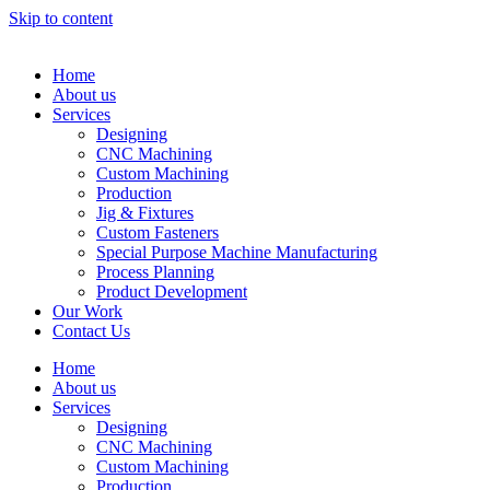
Skip to content
Home
About us
Services
Designing
CNC Machining
Custom Machining
Production
Jig & Fixtures
Custom Fasteners
Special Purpose Machine Manufacturing
Process Planning
Product Development
Our Work
Contact Us
Home
About us
Services
Designing
CNC Machining
Custom Machining
Production