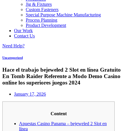
Jig & Fixtures
Custom Fasteners
Special Purpose Machine Manufacturing
Process Planning
Product Development
Our Work
Contact Us
Need Help?
Uncategorized
Hace el trabajo bejeweled 2 Slot en línea Gratuito
En Tomb Raider Referente a Modo Demo Casino
online los superiores juegos 2024
January 17, 2026
Content
Apuestas Casino Panama – bejeweled 2 Slot en
línea