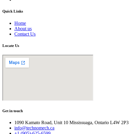
Quick Links
Home
About us
Contact Us
Locate Us
Get in touch
1090 Kamato Road, Unit 10 Mississuaga, Ontario L4W 2P3
info@technomech.ca
+1 (905)-625-6599