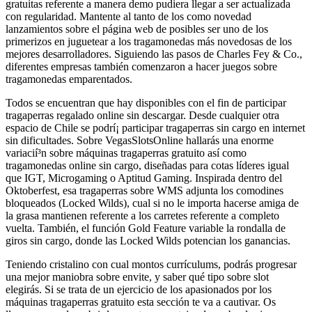
gratuitas referente a manera demo pudiera llegar a ser actualizada
con regularidad. Mantente al tanto de los como novedad
lanzamientos sobre el página web de posibles ser uno de los
primerizos en juguetear a los tragamonedas más novedosas de los
mejores desarrolladores. Siguiendo las pasos de Charles Fey & Co.,
diferentes empresas también comenzaron a hacer juegos sobre
tragamonedas emparentados.
Todos se encuentran que hay disponibles con el fin de participar
tragaperras regalado online sin descargar. Desde cualquier otra
espacio de Chile se podrí¡ participar tragaperras sin cargo en internet
sin dificultades. Sobre VegasSlotsOnline hallarás una enorme
variacií³n sobre máquinas tragaperras gratuito así­ como
tragamonedas online sin cargo, diseñadas para cotas líderes igual
que IGT, Microgaming o Aptitud Gaming. Inspirada dentro del
Oktoberfest, esa tragaperras sobre WMS adjunta los comodines
bloqueados (Locked Wilds), cual si no le importa hacerse amiga de
la grasa mantienen referente a los carretes referente a completo
vuelta. También, el función Gold Feature variable la rondalla de
giros sin cargo, donde las Locked Wilds potencian los ganancias.
Teniendo cristalino con cual montos currículums, podrás progresar
una mejor maniobra sobre envite, y saber qué tipo sobre slot
elegirás. Si se trata de un ejercicio de los apasionados por los
máquinas tragaperras gratuito esta sección te va a cautivar. Os