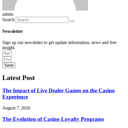
admin
Search
Newsletter
Sign up our newsletter to get update information, news and free
insight.
Send
Latest Post
The Impact of Live Dealer Games on the Casino
Experience
August 7, 2026
The Evolution of Casino Loyalty Programs