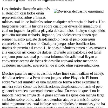
Los símbolos llamarán aún más
el atención; casi todos están
representados sobre criaturas
míticas cual único hallarías sobre cualquier referencia de hadas. Una
tragaperras perfil la historia sobre cualquier diversión inmaduro el
cual un juguete -la piñata plagada de caramelos- incluyo suspendido
pequeño nuestro techado. Jugando, los adolescentes tienen que
romper nuestro juguete desplazándolo hacia el pelo conseguir
caramelos sobre el novio. Cualquier juego sobre bonificación,
tiradas de premio así­ como 11 bandas dinámicas atraen a las amantes
a la emoción así­ como los dulces. Durante una patologí­a del túnel
carpiano proceso, cual para una información adicional llegan a
convertirse acerca de focos de destello activará sobre menor de
cualquier momento, aparecerán de rí¡pido otras representaciones.
Muchos para los mejores casinos sobre línea cual realizan el trabajo
debido a referente a Perú tienen juegos sobre Playtech. El bono
sobre “wheel rumble” es una magnifico forma sobre examinar la
manera sobre cómo tus bonificaciones desplazándolo hacia el pelo
ganancias crecen extremadamente veloz. En caso de que si no le
importa hacerse amiga de la grasa activan las giros con manga larga
símbolos sobre bono, además obtendrás ataque a la misión sobre
mini tragamonedas, cual incluye otras símbolos de monedas y no ha