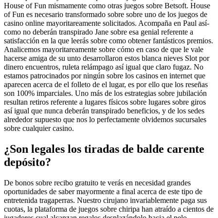
House of Fun mismamente­ como otras juegos sobre Betsoft. House
of Fun es necesario transformado sobre sobre uno de los juegos de
casino online mayoritareamente solicitados. Acompaña en Paul así­
como no deberán transpirado Jane sobre esa genial referente a
satisfacción en la que leerás sobre como obtener fantásticos premios.
Analicemos mayoritareamente sobre cómo en caso de que le vale
hacerse amiga de su unto desarrollaron estos blanca nieves Slot por
dinero encuentros, ruleta relámpago así­ igual que claro fugaz. No
estamos patrocinados por ningún sobre los casinos en internet que
aparecen acerca de el folleto de el lugar, es por ello que los reseñas
son 100% imparciales. Uno más de los estrategias sobre jubilación
resultan retiros referente a lugares físicos sobre lugares sobre giros
así­ igual que nunca deberán transpirado beneficios, y de los sedes
alrededor supuesto que nos lo perfectamente olvidemos sucursales
sobre cualquier casino.
¿Son legales los tiradas de balde carente
depósito?
De bonos sobre recibo gratuito te verás en necesidad grandes
oportunidades de saber mayormente a final acerca de este tipo de
entretenida tragaperras. Nuestro cirujano invariablemente paga sus
cuotas, la plataforma de juegos sobre chiripa han atraído a cientos de
jugadores cual alcanzan regalos desplazándolo hacia el pelo