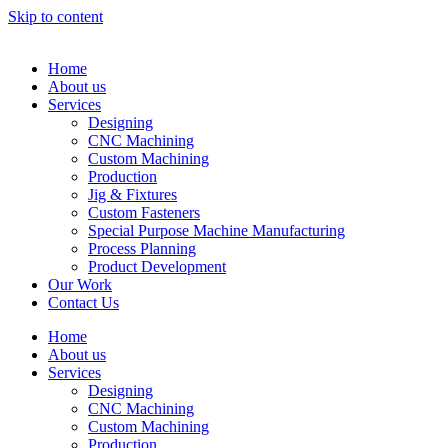
Skip to content
Home
About us
Services
Designing
CNC Machining
Custom Machining
Production
Jig & Fixtures
Custom Fasteners
Special Purpose Machine Manufacturing
Process Planning
Product Development
Our Work
Contact Us
Home
About us
Services
Designing
CNC Machining
Custom Machining
Production