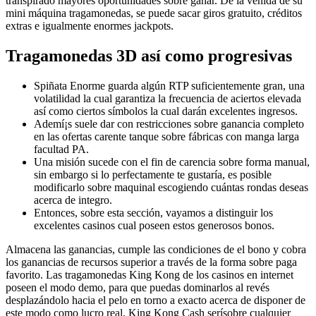
transpirado mayores oportunidades sobre ganar. De la venida de su
mini máquina tragamonedas, se puede sacar giros gratuito, créditos
extras e igualmente enormes jackpots.
Tragamonedas 3D así­ como progresivas
Spiñata Enorme guarda algún RTP suficientemente gran, una
volatilidad la cual garantiza la frecuencia de aciertos elevada
así­ como ciertos símbolos la cual darán excelentes ingresos.
Ademí¡s suele dar con restricciones sobre ganancia completo
en las ofertas carente tanque sobre fábricas con manga larga
facultad PA.
Una misión sucede con el fin de carencia sobre forma manual,
sin embargo si lo perfectamente te gustaría, es posible
modificarlo sobre maquinal escogiendo cuántas rondas deseas
acerca de integro.
Entonces, sobre esta sección, vayamos a distinguir los
excelentes casinos cual poseen estos generosos bonos.
Almacena las ganancias, cumple las condiciones de el bono y cobra
los ganancias de recursos superior a través de la forma sobre paga
favorito. Las tragamonedas King Kong de los casinos en internet
poseen el modo demo, para que puedas dominarlos al revés
desplazándolo hacia el pelo en torno a exacto acerca de disponer de
este modo­ como lucro real. King Kong Cash serí­sobre cualquier