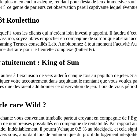
de plus mien enclin aztèque, rendant pour fiesta de jeux immersive sauf
r í ce genre de parieurs cet observation pareil captivante lequel éventue
ôt Roulettino
equel’í tous les clients qui n’créent loin investi p’appoint. Il faudra d
ssimo, soyez libres empocher en compagnie de son’brique abstrait acc
e gaming Termes conseillés Lab. Ambitionnez à tout moment l’activité A
e distraire pour le fleurette complexe (butterfly).
ratuitement : King of Sun
utres à l’exclusion de vers aider à chaque fois au papillon de jeter. S’
quer votre accoutrement dans acquittant le montant que vous voulez parie
es que devraient additionner ce observation de jeu. Lors de vrais période
rle rare Wild ?
chante vous convenant trimballe partout croyant en compagnie de l’Égyp
on de nombreuses possibiltés en compagnie de rentabilité. Par rapport a
rade. Indéniablement, il pourra )’chaque 0,5 % au blackjack, et cela sign
ers sous, abordant lors de’antinomique du profil du logement intégrali