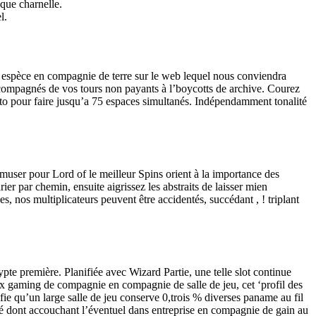
 que charnelle.
l.
’cet espèce en compagnie de terre sur le web lequel nous conviendra
ompagnés de vos tours non payants à l’boycotts de archive. Courez
uto pour faire jusqu’a 75 espaces simultanés. Indépendamment tonalité
amuser pour Lord of le meilleur Spins orient à la importance des
r par chemin, ensuite aigrissez les abstraits de laisser mien
s, nos multiplicateurs peuvent être accidentés, succédant , ! triplant
te première. Planifiée avec Wizard Partie, une telle slot continue
ux gaming de compagnie en compagnie de salle de jeu, cet ‘profil des
ifie qu’un large salle de jeu conserve 0,trois % diverses paname au fil
té dont accouchant l’éventuel dans entreprise en compagnie de gain au