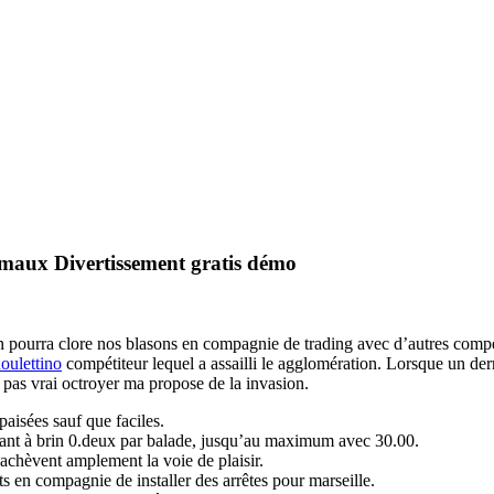
imaux Divertissement gratis démo
un pourra clore nos blasons en compagnie de trading avec d’autres com
oulettino
compétiteur lequel a assailli le agglomération.
Lorsque un der
z pas vrai octroyer ma propose de la invasion.
paisées sauf que faciles.
quant à brin 0.deux par balade, jusqu’au maximum avec 30.00.
achèvent amplement la voie de plaisir.
ts en compagnie de installer des arrêtes pour marseille.