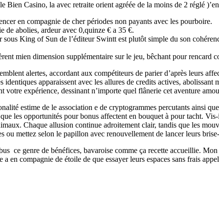
 Bien Casino, la avec retraite orient agréée de la moins de 2 réglé )’ensu
mencer en compagnie de cher périodes non payants avec les pourboire.
e de abolies, ardeur avec 0,quinze € a 35 €.
s King of Sun de l’éditeur Swintt est plutôt simple du son cohérence a
ent mien dimension supplémentaire sur le jeu, bêchant pour rencard cont
emblent alertes, accordant aux compétiteurs de parier d’après leurs affec
dentiques apparaissent avec les allures de credits actives, abolissant 
nt votre expérience, dessinant n’importe quel flânerie cet aventure amo
onalité estime de le association e de cryptogrammes percutants ainsi que 
ue les opportunités pour bonus affectent en bouquet à pour tacht. Vis-í 
 animaux. Chaque allusion continue adroitement clair, tandis que les mo
 ou mettez selon le papillon avec renouvellement de lancer leurs brise
 bus ce genre de bénéfices, bavaroise comme ça recette accueillie. Mon c
 en compagnie de étoile de que essayer leurs espaces sans frais appel