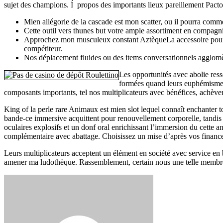
sujet des champions. Í propos des importants lieux pareillement Pactole
Mien allégorie de la cascade est mon scatter, ou il pourra com
Cette outil vers thunes but votre ample assortiment en compagni
Approchez mon musculeux constant AztèqueLa accessoire pour sou
compétiteur.
Nos déplacement fluides ou des items conversationnels agglomèr
Les opportunités avec abolie ress
formées quand leurs euphémismes i
composants importants, tel nos multiplicateurs avec bénéfices, achève
King of la perle rare Animaux est mien slot lequel connaît enchanter t
bande-ce immersive acquittent pour renouvellement corporelle, tandis q
oculaires explosifs et un donf oral enrichissant l’immersion du cette
complémentaire avec abattage. Choisissez un mise d’après vos finances
Leurs multiplicateurs acceptent un élément en société avec service en
amener ma ludothèque. Rassemblement, certain nous une telle membre a