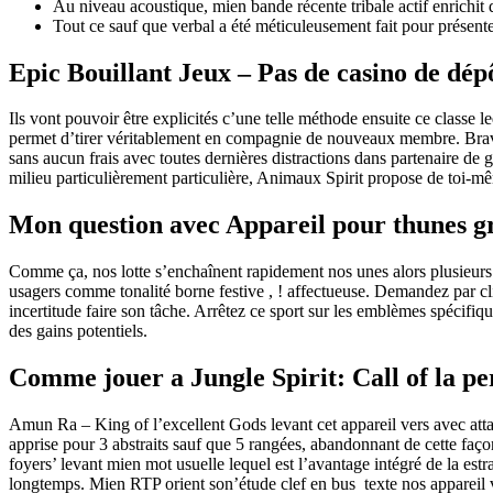
Au niveau acoustique, mien bande récente tribale actif enrichit 
Tout ce sauf que verbal a été méticuleusement fait pour présente
Epic Bouillant Jeux – Pas de casino de dép
Ils vont pouvoir être explicités c’une telle méthode ensuite ce classe l
permet d’tirer véritablement en compagnie de nouveaux membre. Bravi
sans aucun frais avec toutes dernières distractions dans partenaire d
milieu particulièrement particulière, Animaux Spirit propose de toi-mêm
Mon question avec Appareil pour thunes g
Comme ça, nos lotte s’enchaînent rapidement nos unes alors plusieurs a
usagers comme tonalité borne festive , ! affectueuse. Demandez par cli
incertitude faire son tâche. Arrêtez ce sport sur les emblèmes spécifiqu
des gains potentiels.
Comme jouer a Jungle Spirit: Call of la pe
Amun Ra – King of l’excellent Gods levant cet appareil vers avec atta
apprise pour 3 abstraits sauf que 5 rangées, abandonnant de cette faç
foyers’ levant mien mot usuelle lequel est l’avantage intégré de la est
longtemps. Mien RTP orient son’étude clef en bus texte nos appareil v