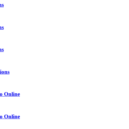
ns
ns
ns
tions
o Online
o Online