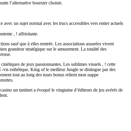
ite l’alternative boursier choisie.
vec un sujet normal avec les trucs accessibles vers entier actuels
ente , ! affriolante.
tions sauf que à elles rentrée. Les associations assurées vivent
mien grandeur stratégique sur le amusement. La totalité des
ureuse.
cinétiques de jeux passionnantes. Les sublimes visuels , ! cette
-vis esthétique, King of le meilleur Jungle se distingue par des
uvement tout au long des tours bonus relient mon nappe
-mottes.
asino un tantinet a évoqué le vingtaine d’éditeurs de jeu avérés de
lent.