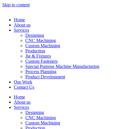
Skip to content
Home
About us
Services
Designing
CNC Machining
Custom Machining
Production
Jig & Fixtures
Custom Fasteners
Special Purpose Machine Manufacturing
Process Planning
Product Development
Our Work
Contact Us
Home
About us
Services
Designing
CNC Machining
Custom Machining
Production