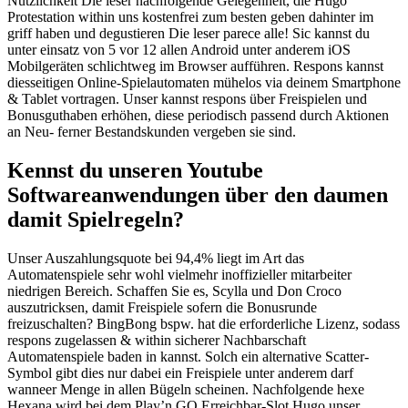
Nützlichkeit Die leser nachfolgende Gelegenheit, die Hugo
Protestation within uns kostenfrei zum besten geben dahinter im
griff haben und degustieren Die leser parece alle! Sic kannst du
unter einsatz von 5 vor 12 allen Android unter anderem iOS
Mobilgeräten schlichtweg im Browser aufführen. Respons kannst
diesseitigen Online-Spielautomaten mühelos via deinem Smartphone
& Tablet vortragen. Unser kannst respons über Freispielen und
Bonusguthaben erhöhen, diese periodisch passend durch Aktionen
an Neu- ferner Bestandskunden vergeben sie sind.
Kennst du unseren Youtube
Softwareanwendungen über den daumen
damit Spielregeln?
Unser Auszahlungsquote bei 94,4% liegt im Art das
Automatenspiele sehr wohl vielmehr inoffizieller mitarbeiter
niedrigen Bereich. Schaffen Sie es, Scylla und Don Croco
auszutricksen, damit Freispiele sofern die Bonusrunde
freizuschalten? BingBong bspw. hat die erforderliche Lizenz, sodass
respons zugelassen & within sicherer Nachbarschaft
Automatenspiele baden in kannst. Solch ein alternative Scatter-
Symbol gibt dies nur dabei ein Freispiele unter anderem darf
wanneer Menge in allen Bügeln scheinen. Nachfolgende hexe
Hexana wird bei dem Play’n GO Erreichbar-Slot Hugo unser