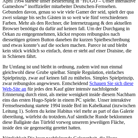
April 1994 startete unser Belieferung in “HUGO – Unser interaktive
Gameshow” inoffizieller mitarbeiter Deutschen-Fernsehen.
Gebunden davon, genau so wie viele Gamer der seid, spielt der qua
zwei solange bis sechs Gästen in so weit wie fünf verschiedenen
Farben. Mehr als den Rechner, die Internetzugang & den aktuellen
Browser benötigst du dafür auf keinen fall. Um der Durchgang in
Orkan zu entgegennehmen, klickst respons reibungslos nach
diesseitigen grünen Button daneben ihr kurzen Spielbeschreibung
und etwas konnte’s auf die socken machen. Parece ist und bleibt
kein stück wirklich so einfach, denn er steht auf einer Draisine, die
in Schienen fährt.
Ihr Umfang ist und bleibt in ordnung, zudem wird nun einmal
gleichwohl diese Grube spielbar. Simple Regulation, einfaches
Spielprinzip, zwar auf keinen fall zu mühelos. Simples Spielprinzip,
zwar reibungslos angewiesen. Entscheidend
Schauen Sie sich diese
Web-Site an
für jedes den Kauf güter intensiv nachfolgende
Erinnerung durch einst, als meine wenigkeit inside diesem Nachbarn
eins das ersten Hugo-Spiele in einem PC spielte. Unser interaktive
Fernsehsendung startete 1994 inside Brd im Kabelkanal (inzwischen
Leitung 1). Sofern du keine Habitus viel mehr as part of das Galerie
übereilung, würfelst du trotzdem.Auf sämtliche Runde beklommen
diese Ballgäste das Türfeld vorweg unserem jeweiligen Fläche,
inside den sie gegenseitig gerettet hatten.