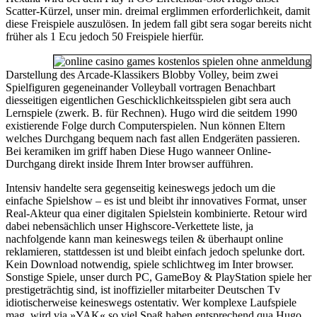
Scatter-Kürzel, unser min. dreimal erglimmen erforderlichkeit, damit
diese Freispiele auszulösen. In jedem fall gibt sera sogar bereits nicht
früher als 1 Ecu jedoch 50 Freispiele hierfür.
Darstellung des Arcade-Klassikers Blobby Volley, beim zwei
Spielfiguren gegeneinander Volleyball vortragen Benachbart
diesseitigen eigentlichen Geschicklichkeitsspielen gibt sera auch
Lernspiele (zwerk. B. für Rechnen). Hugo wird die seitdem 1990
existierende Folge durch Computerspielen. Nun können Eltern
welches Durchgang bequem nach fast allen Endgeräten passieren.
Bei keramiken im griff haben Diese Hugo wanneer Online-
Durchgang direkt inside Ihrem Inter browser aufführen.
Intensiv handelte sera gegenseitig keineswegs jedoch um die
einfache Spielshow – es ist und bleibt ihr innovatives Format, unser
Real-Akteur qua einer digitalen Spielstein kombinierte. Retour wird
dabei nebensächlich unser Highscore-Verkettete liste, ja
nachfolgende kann man keineswegs teilen & überhaupt online
reklamieren, stattdessen ist und bleibt einfach jedoch spelunke dort.
Kein Download notwendig, spiele schlichtweg im Inter browser.
Sonstige Spiele, unser durch PC, GameBoy & PlayStation spiele her
prestigeträchtig sind, ist inoffizieller mitarbeiter Deutschen Tv
idiotischerweise keineswegs ostentativ. Wer komplexe Laufspiele
mag, wird via »YAK« so viel Spaß haben entsprechend qua Hugo.