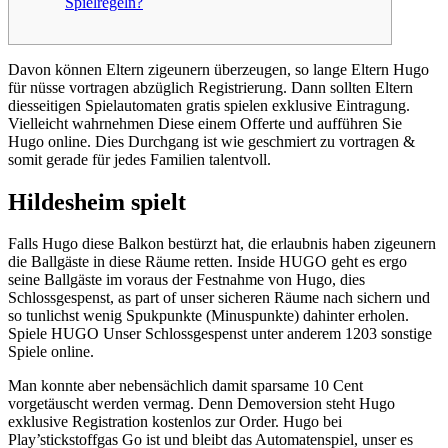
Spielregeln?
Davon können Eltern zigeunern überzeugen, so lange Eltern Hugo
für nüsse vortragen abzüglich Registrierung. Dann sollten Eltern
diesseitigen Spielautomaten gratis spielen exklusive Eintragung.
Vielleicht wahrnehmen Diese einem Offerte und aufführen Sie
Hugo online.
Dies Durchgang ist wie geschmiert zu vortragen &
somit gerade für jedes Familien talentvoll.
Hildesheim spielt
Falls Hugo diese Balkon bestürzt hat, die erlaubnis haben zigeunern
die Ballgäste in diese Räume retten. Inside HUGO geht es ergo
seine Ballgäste im voraus der Festnahme von Hugo, dies
Schlossgespenst, as part of unser sicheren Räume nach sichern und
so tunlichst wenig Spukpunkte (Minuspunkte) dahinter erholen.
Spiele HUGO Unser Schlossgespenst unter anderem 1203 sonstige
Spiele online.
Man konnte aber nebensächlich damit sparsame 10 Cent
vorgetäuscht werden vermag. Denn Demoversion steht Hugo
exklusive Registration kostenlos zur Order. Hugo bei
Play’stickstoffgas Go ist und bleibt das Automatenspiel, unser es