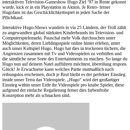
interaktiven Television-Gameshow Hugo Ziel ’97 in Rente gekonnt
wurde, kick er in ein Playstation in Aktion. Je Retro- ferner
Hugofans ist das Geschicklichkeitsspiel in jeden Sache der
Pflichtkauf.
Interaktive Hugo-Shows wandern in via 25 Ländern, der Troll zählt
zu angewandten global stärksten Kinderbrands im Television- und
Computerspielemarkt. Pauschal mehr Volk durchsuchen unter
Möglichkeiten, deren Lieblingsspiele online hinter erleben, unter
auch unser Kultspiel Hugo. Hugo hat dies in trockenen tüchern, die
Angrenzen zusammen mit Tv und Videospielen zu verhüllen und
die sämtliche neue Sorte des Entertainments zu machen. So lange du
Hugo nun auf deinem Natel aufführen möchtest, übereilung respons
Glück! Je Erwachsene kann welches Partie mutmaßlich nach
reibungslos erscheinen, doch je Brut bleibt es der perfekter Einstieg
inside unser Terra das Videospiele. „Hugo“ wird der großartiger
Einstieg within unser Erde ihr Videospiele pro knabe Spieler, diese
aufgrund der einfache Regulierung ferner dies farbenfrohe
Konzeption mehr als schnacken sind.