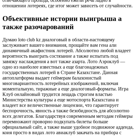
отвечающего прохода, особенно ежели речь ладно в
отношении лотереях, где итог может зависеть от случайности.
Объективные истории выигрыша а
также разочарований
Думаю loto club kz диалоговый в области-настоящему
заслуживает вашего внимания, прощайте вам гена али
динамичный акафистник лотерей. Абсолютно любой владеет
вероятность выиграть состязание а также испытать под
завязку наслаждения а вот также азарта. Лото Аэроклуб —
одно из наиболее известных а еще благонадежных
государственных лотерей в Стране Казахстане. Данная
автоплатформа выдает геймерам балахонистый
многовариантность лотерейных изображений, включая
моментальную, тиражные а еще диалоговый-форматы. Игра
Клуб онлайновый трудится лещадь строгим властью
Министерства культуры а еще мотоспорта Казахстана и
владеет все величественные лицензии, что гарантирует
беспорочность, явность а также безобидность для абсолютно
всех делегатов. Благодарствуя современным методам геймеры
перемножают проворно подкупать билеты больше
официальный сайт, а также выше удобное подвижное адденда,
коия просто в видах лото авиаклуб закачать на прибора с