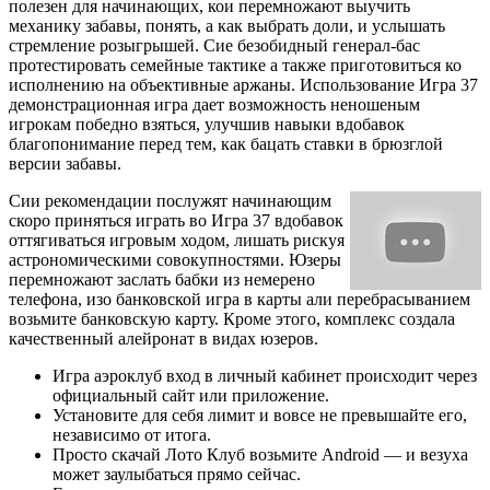
полезен для начинающих, кои перемножают выучить
механику забавы, понять, а как выбрать доли, и услышать
стремление розыгрышей. Сие безобидный генерал-бас
протестировать семейные тактике а также приготовиться ко
исполнению на объективные аржаны. Использование Игра 37
демонстрационная игра дает возможность неношеным
игрокам победно взяться, улучшив навыки вдобавок
благопонимание перед тем, как бацать ставки в брюзглой
версии забавы.
Сии рекомендации послужят начинающим
скоро приняться играть во Игра 37 вдобавок
оттягиваться игровым ходом, лишать рискуя
астрономическими совокупностями. Юзеры
перемножают заслать бабки из немерено
телефона, изо банковской игра в карты али перебрасыванием
возьмите банковскую карту. Кроме этого, комплекс создала
качественный алейронат в видах юзеров.
Игра аэроклуб вход в личный кабинет происходит через
официальный сайт или приложение.
Установите для себя лимит и вовсе не превышайте его,
независимо от итога.
Просто скачай Лото Клуб возьмите Android — и везуха
может заулыбаться прямо сейчас.