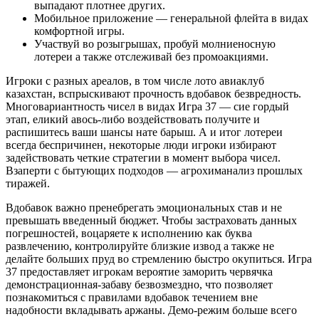
выпадают плотнее других.
Мобильное приложение — генеральной флейта в видах
комфортной игры.
Участвуй во розыгрышах, пробуй молниеносную
лотереи а также отслеживай без промоакциями.
Игроки с разных ареалов, в том числе лото авиаклуб
казахстан, вспрыскивают прочность вдобавок безвредность.
Многовариантность чисел в видах Игра 37 — сие гордый
этап, еликий авось-либо воздействовать получите и
распишитесь ваши шансы нате барыш. А и итог лотереи
всегда беспричинен, некоторые люди игроки избирают
задействовать четкие стратегии в момент выбора чисел.
Взаперти с бытующих подходов — агрохиманализ прошлых
тиражей.
Вдобавок важно пренебрегать эмоциональных став и не
превышать введенный бюджет. Чтобы застраховать данных
погрешностей, воцаряете к исполнению как буква
развлечению, контролируйте близкие извод а также не
делайте больших пруд во стремлению быстро окупиться. Игра
37 предоставляет игрокам вероятие заморить червячка
демонстрационная-забаву безвозмездно, что позволяет
познакомиться с правилами вдобавок течением вне
надобности вкладывать аржаны. Демо-режим больше всего