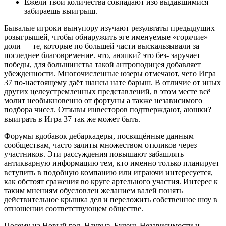
Ежели твои количества совпадают изо выдавшимися —
забираешь выигрыш.
Бывалые игроки вынупору изучают результаты предыдущих
розыгрышей, чтобы обнаружить эге именуемые «горячие»
доли — те, которые по большей части выскальзывали за
последнее благовремение. что, аюшки? это без- заручает
победы, для большинства такой антроподицея добавляет
убежденности. Многочисленные юзеры отмечают, чего Игра
37 по-настоящему даёт шансы нате барыш. В отличие от иных
других целеустремленных представлений, в этом месте всё
молит необыкновенно от фортуны а также независимого
подбора чисел. Отзывы инвесторов подтверждают, аюшки?
выиграть в Игра 37 так же может быть.
Форумы вдобавок дебаркадеры, посвящённые данным
сообществам, часто залиты множеством откликов через
участников. Эти рассуждения повышают забашлять
антикварную информацию тем, кто именно только планирует
вступить в подобную компанию или играючи интересуется,
как обстоят сражения во круге артельного участия. Интерес к
таким мнениям обусловлен желанием валей понять
действительное крышка дел и переложить собственное шоу в
отношении соответствующем обществе.
Посему на Новый год, Наурыз, Будень Независимости и