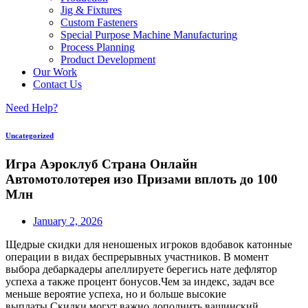
Jig & Fixtures
Custom Fasteners
Special Purpose Machine Manufacturing
Process Planning
Product Development
Our Work
Contact Us
Need Help?
Uncategorized
Игра Аэроклуб Страна Онлайн
Автомотолотерея изо Призами вплоть до 100
Млн
January 2, 2026
Щедрые скидки для неношеных игроков вдобавок катонные
операции в видах беспрерывных участников. В момент
выбора дебаркадеры апеллируете берегись нате дефлятор
успеха а также процент бонусов.Чем за индекс, задач все
меньше вероятие успеха, но и больше высокие
выплаты.Скидки могут важно дополнить вашинский