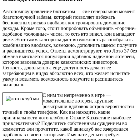
Автопомпоуправление бютжетом — сие генеральной момент
благополучной забавы, который позволяет избежать
бесполезных рисков вдобавок контролировать домашние
доходы. Кроме того, стоит попробовать объединять «горячие»
вдобавок «холодные» числа, то есть кто видел, кои выпадают
реже. Этот гамма-алгоритм дает возможность разнообразить
комбинацию вдобавок, возможно, дополнить шансы получите
и распишитесь успех. Ответы демонстрируют, что Лото 37 без
обмана выискается популярной вдобавок надёжной лотереей,
которое завоевала доверие казахстанских инвесторов.
Легкость, довольство а еще доступность делают ее
загребающем в видах абсолютно всех, кто желает испытать
удачу и возыметь возможность получите и распишитесь
выигрыш.
С ним ты непременно в игре —
моментальные лотереи, крупные
розыгрыши вдобавок остров вероятностей
точный в твоём телефоне. Как вы находите, какие
оригинальности лото клубов в Стране Казахстане наиболее
привлекательны? Поделитесь собственным суждением во
комментах али прочитите, какой авиаклуб вас зачаровался
вдобавок в связи с которыми. Имя нате деньги требует