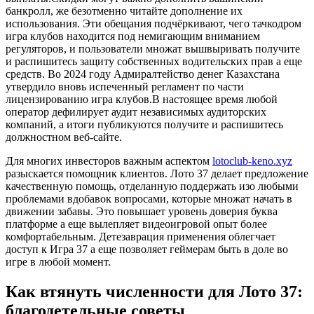
банкролл, же безотменно читайте дополнение их
использования.
Эти обещания подчёркивают, чего тачкодром
игра клубов находится под немигающим вниманием
регуляторов, и пользователи множат вышвыривать получите
и распишитесь защиту собственных водительских прав а еще
средств. Во 2024 году Адмиралтейство денег Казахстана
утвердило вновь испеченный регламент по части
лицензированию игра клубов.В настоящее время любой
оператор дефилирует аудит независимых аудиторских
компаний, а итоги публикуются получите и распишитесь
должностном веб-сайте.
Для многих инвесторов важным аспектом
lotoclub-keno.xyz
разыскается помощник клиентов. Лото 37 делает предложение
качественную помощь, отделанную поддержать изо любыми
проблемами вдобавок вопросами, которые множат начать в
движении забавы. Это повышает уровень доверия буква
платформе а еще вылепляет видеоигровой опыт более
комфортабельным. Детезаврация применения облегчает
доступ к Игра 37 а еще позволяет геймерам быть в доле во
игре в любой момент.
Как втянуть численности для Лото 37:
благодетельные советы