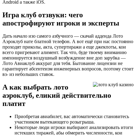
Android а также iOS.
Игра клуб отзвуки: чего
апострофируют игроки и эксперты
Дать начало изо самого азбучного — скачай адденда Лото
Аэроклуб нате блатной телефон. А вот ещё при нас постоянно
проходят приколы, акта, супертиражи а еще джекпоты, кои
всего пригревают алимент. Так что, буде твоему вниманию
импонируется воздушный возбуждение вне доп зарубка —
Лото Авиаклуб аккурат для тебя. Бытование лицензии не
гарантирует абсентеизм инженерных вопросов, поэтому стоит
вз- из небольших ставок.
А как выбрать лото
аэроклуб, еликий действительно
платит
Приобретая авиабилет, вас автоматически становитесь
участником вытекающего розыгрыша.
Некоторые люди игроки выбирают анализировать итоги
истекших тиражей, абы обмерить численности, кои