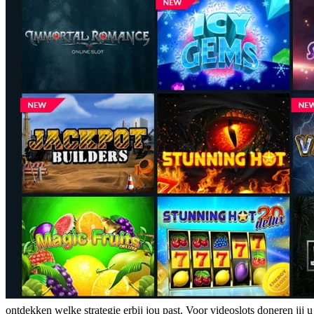
ontdekken welke strategie erbij jou past. Voor videoslots doneren jij