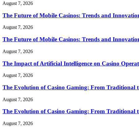
August 7, 2026
The Future of Mobile Casinos: Trends and Innovatio
August 7, 2026
The Future of Mobile Casinos: Trends and Innovatio
August 7, 2026
The Impact of Artificial Intelligence on Casino Opera
August 7, 2026
The Evolution of Casino Gaming: From Traditional t
August 7, 2026
The Evolution of Casino Gaming: From Traditional t
August 7, 2026