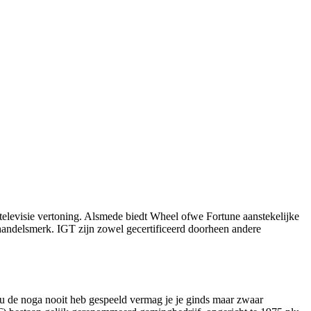
elevisie vertoning. Alsmede biedt Wheel ofwe Fortune aanstekelijke
d handelsmerk.
IGT zijn zowel gecertificeerd doorheen andere
ou de noga nooit heb gespeeld vermag je je ginds maar zwaar