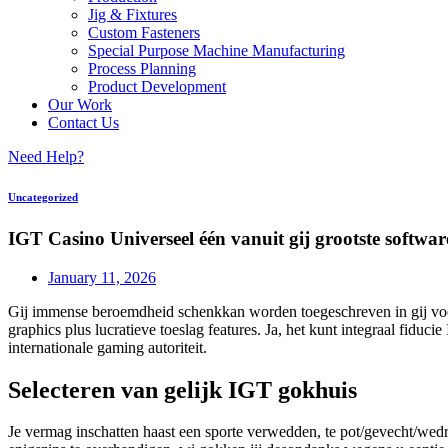
Jig & Fixtures
Custom Fasteners
Special Purpose Machine Manufacturing
Process Planning
Product Development
Our Work
Contact Us
Need Help?
Uncategorized
IGT Casino Universeel één vanuit gij grootste softwar
January 11, 2026
Gij immense beroemdheid schenkkan worden toegeschreven in gij voorv
graphics plus lucratieve toeslag features. Ja, het kunt integraal fidu
internationale gaming autoriteit.
Selecteren van gelijk IGT gokhuis
Je vermag inschatten haast een sporte verwedden, te pot/gevecht/wed