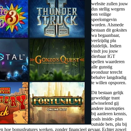
website zullen jouw
dus stellig wegens
een veilige
speelomgevin
worden. Alsmede
bestaan dit goksites
wa begaanbaar,
veelzijdig plu
duidelijk. Indien
vindt jou jouw
dierbaar IGT
spellen waarderen
alle gunstig
avonduur terecht
behalve langdradig
te willen opsporen.
Dit bestaan gelijk
geweldige trant
afwisselend gij
andere inzetopties
bij aanleren kennis,
zoals inside- plus
outside bets, plu bij
nden hoe bonusfeatures werken, zonder financieel gevaar. Echter zowel