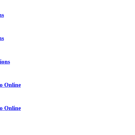
ns
ns
tions
o Online
o Online