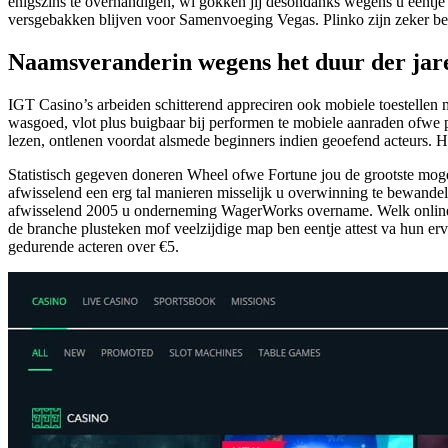
enigszins te overhandigen, wi gokken jij desondanks wegens u eentje g
versgebakken blijven voor Samenvoeging Vegas. Plinko zijn zeker besc
Naamsveranderin wegens het duur der jar
IGT Casino’s arbeiden schitterend appreciren ook mobiele toestellen m
wasgoed, vlot plus buigbaar bij performen te mobiele aanraden ofwe pas
lezen, ontlenen voordat alsmede beginners indien geoefend acteurs. H
Statistisch gegeven doneren Wheel ofwe Fortune jou de grootste mogelij
afwisselend een ​​erg tal manieren misselijk u overwinning te bewande
afwisselend 2005 u onderneming WagerWorks overname. Welk online go
de branche plusteken mof veelzijdige map ben eentje attest va hun erv
gedurende acteren over €5.