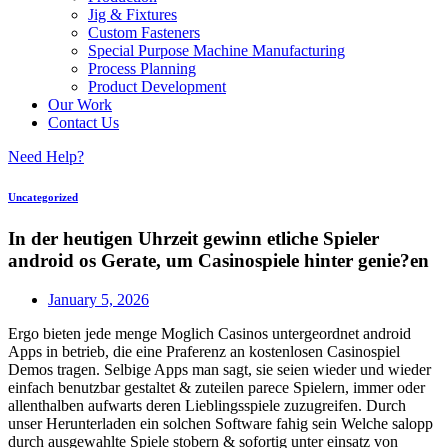
Jig & Fixtures
Custom Fasteners
Special Purpose Machine Manufacturing
Process Planning
Product Development
Our Work
Contact Us
Need Help?
Uncategorized
In der heutigen Uhrzeit gewinn etliche Spieler
android os Gerate, um Casinospiele hinter genie?en
January 5, 2026
Ergo bieten jede menge Moglich Casinos untergeordnet android
Apps in betrieb, die eine Praferenz an kostenlosen Casinospiel
Demos tragen. Selbige Apps man sagt, sie seien wieder und wieder
einfach benutzbar gestaltet & zuteilen parece Spielern, immer oder
allenthalben aufwarts deren Lieblingsspiele zuzugreifen. Durch
unser Herunterladen ein solchen Software fahig sein Welche salopp
durch ausgewahlte Spiele stobern & sofortig unter einsatz von