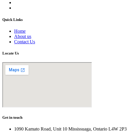
Quick Links
Home
About us
Contact Us
Locate Us
Get in touch
1090 Kamato Road, Unit 10 Mississuaga, Ontario L4W 2P3