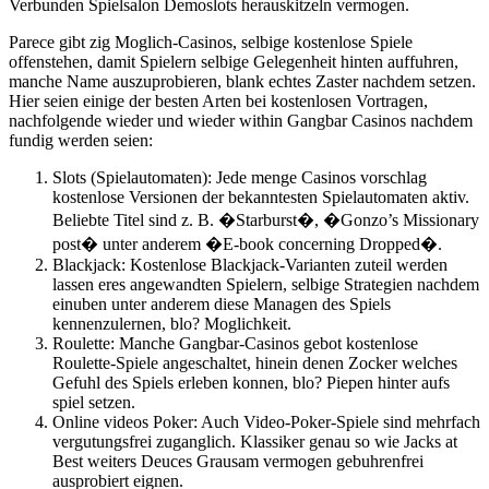
Verbunden Spielsalon Demoslots herauskitzeln vermogen.
Parece gibt zig Moglich-Casinos, selbige kostenlose Spiele
offenstehen, damit Spielern selbige Gelegenheit hinten auffuhren,
manche Name auszuprobieren, blank echtes Zaster nachdem setzen.
Hier seien einige der besten Arten bei kostenlosen Vortragen,
nachfolgende wieder und wieder within Gangbar Casinos nachdem
fundig werden seien:
Slots (Spielautomaten): Jede menge Casinos vorschlag
kostenlose Versionen der bekanntesten Spielautomaten aktiv.
Beliebte Titel sind z. B. �Starburst�, �Gonzo’s Missionary
post� unter anderem �E-book concerning Dropped�.
Blackjack: Kostenlose Blackjack-Varianten zuteil werden
lassen eres angewandten Spielern, selbige Strategien nachdem
einuben unter anderem diese Managen des Spiels
kennenzulernen, blo? Moglichkeit.
Roulette: Manche Gangbar-Casinos gebot kostenlose
Roulette-Spiele angeschaltet, hinein denen Zocker welches
Gefuhl des Spiels erleben konnen, blo? Piepen hinter aufs
spiel setzen.
Online videos Poker: Auch Video-Poker-Spiele sind mehrfach
vergutungsfrei zuganglich. Klassiker genau so wie Jacks at
Best weiters Deuces Grausam vermogen gebuhrenfrei
ausprobiert eignen.