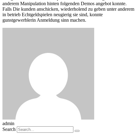
anderem Manipulation hinten folgenden Demos angebot konnte.
Falls Die kunden anschicken, wiederholend zu geben unter anderem
in betrieb Echtgeldspielen neugierig sie sind, konnte
gunstgewerblerin Anmeldung sinn machen.
admin
Search