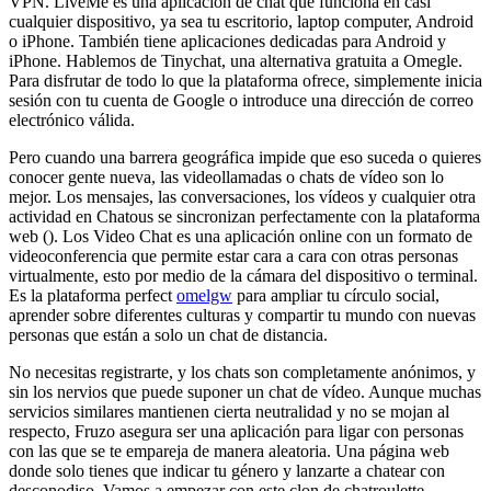
VPN. LiveMe es una aplicación de chat que funciona en casi
cualquier dispositivo, ya sea tu escritorio, laptop computer, Android
o iPhone. También tiene aplicaciones dedicadas para Android y
iPhone. Hablemos de Tinychat, una alternativa gratuita a Omegle.
Para disfrutar de todo lo que la plataforma ofrece, simplemente inicia
sesión con tu cuenta de Google o introduce una dirección de correo
electrónico válida.
Pero cuando una barrera geográfica impide que eso suceda o quieres
conocer gente nueva, las videollamadas o chats de vídeo son lo
mejor. Los mensajes, las conversaciones, los vídeos y cualquier otra
actividad en Chatous se sincronizan perfectamente con la plataforma
web (). Los Video Chat es una aplicación online con un formato de
videoconferencia que permite estar cara a cara con otras personas
virtualmente, esto por medio de la cámara del dispositivo o terminal.
Es la plataforma perfect
omelgw
para ampliar tu círculo social,
aprender sobre diferentes culturas y compartir tu mundo con nuevas
personas que están a solo un chat de distancia.
No necesitas registrarte, y los chats son completamente anónimos, y
sin los nervios que puede suponer un chat de vídeo. Aunque muchas
servicios similares mantienen cierta neutralidad y no se mojan al
respecto, Fruzo asegura ser una aplicación para ligar con personas
con las que se te empareja de manera aleatoria. Una página web
donde solo tienes que indicar tu género y lanzarte a chatear con
desconodiso. Vamos a empezar con este clon de chatroulette,