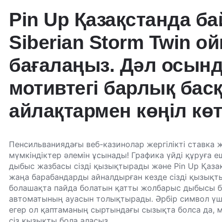
Pin Up Қазақстанда б
Siberian Storm Twin 
бағалаңыз. Дәл осын
мотивтегі барлық бас
айлақтармен көңіл көт
Пенсильваниядағы веб-казинолар жергілікті ставка
мүмкіндіктер әлемін ұсынады! Графика үйді құруға е
дыбыс жазбасы сізді қызықтырады және
Pin Up Қаза
жаңа барабандарды айналдырған кезде сізді қызықт
болашақта пайда болатын қатты жолбарыс дыбысы ба
автоматының ауасын толықтырады. Әрбір символ үш
егер ол қаптаманың сыртындағы сызықта болса да, 
сіз қызықты бола аласыз.