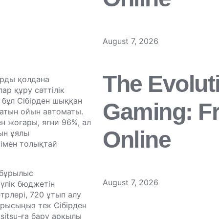
August 7, 2026
The Evolut
арды қолдана
ар құру сәттілік
– бұл Сібірден шыққан
Gaming: Fr
атын ойын автоматы.
 жоғары, яғни 96%, ал
Online
ын ұялы
рімен толықтай
н бұрылыс
August 7, 2026
үлік бюджетін
рлері, 720 ұтып алу
арысыңыз тек Сібірден
asitsu-ға бару арқылы