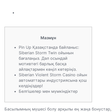
Мазмұн
Pin Up Қазақстанда байланыс:
Siberian Storm Twin ойынын
бағалаңыз. Дәл осындай
мотивтегі барлық басқа
айлақтармен көңіл көтеріңіз.
Siberian Violent Storm Casino ойын
автоматтары индустриясына қош
келдіңіздер!
Белгішелер мен мүмкіндіктер
Басылымның мүшесі болу арқылы ең жаңа бонустар,