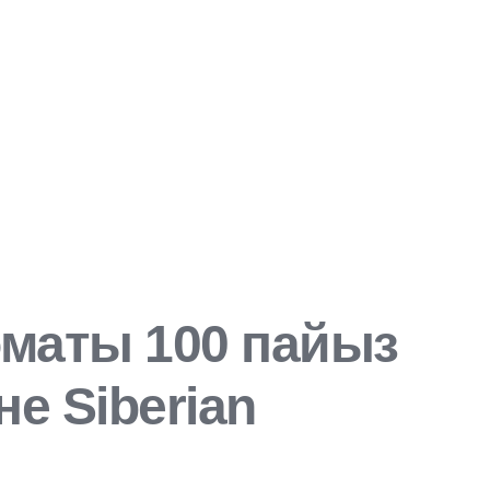
томаты 100 пайыз
е Siberian