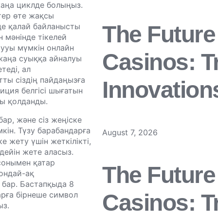
аңа циклде болыңыз.
тер өте жақсы
 де қалай байланысты
The Future
 мәнінде тікелей
аууы мүмкін онлайн
Casinos: T
жаңа суыққа айналуы
теді, ал
ты сіздің пайдаңызға
Innovation
иция белгісі шығатын
ны қолданды.
ар, және сіз жеңіске
кін. Түзу барабандарға
August 7, 2026
е жету үшін жеткілікті,
 дейін жете аласыз.
сонымен қатар
The Future
ондай-ақ
і бар. Бастапқыда 8
дарға бірнеше символ
Casinos: T
ыз.