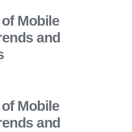
 of Mobile
rends and
s
 of Mobile
rends and