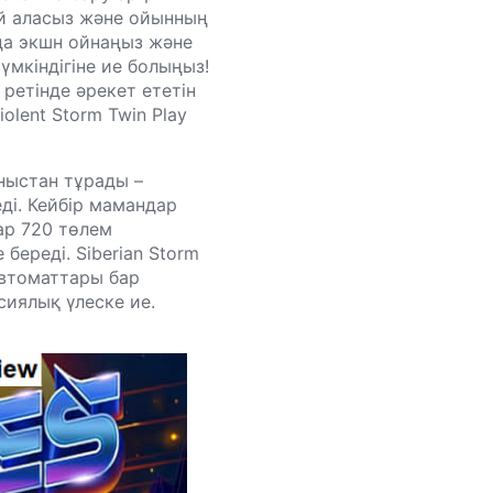
най аласыз және ойынның
нда экшн ойнаңыз және
үмкіндігіне ие болыңыз!
ретінде әрекет ететін
olent Storm Twin Play
ныстан тұрады –
ді. Кейбір мамандар
лар 720 төлем
ереді. Siberian Storm
автоматтары бар
сиялық үлеске ие.