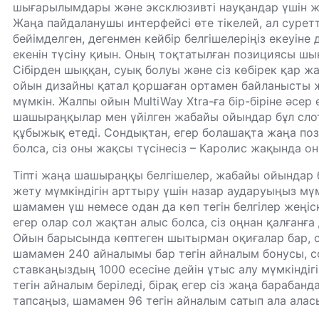
шығарылымдары және эксклюзивті науқандар үшін ж
Жаңа пайдаланушы интерфейсі өте тікелей, ал сурет
бейімделген, дегенмен кейбір белгішелеріңіз екеуіне
екенін түсіну қиын. Оның тоқтатылған позициясы шын
Сібірден шыққан, суық болуы және сіз көбірек қар ж
ойын дизайны қатал қоршаған ортамен байланысты 
мүмкін.
Жалпы ойын MultiWay Xtra-ға бір-біріне әсер е
шашыраңқылар мен үйілген жабайы ойындар бұл слот
құбыжық етеді. Сондықтан, егер болашақта жаңа поз
болса, сіз оны жақсы түсінесіз – Каролис жақында о
Тіпті жаңа шашыраңқы белгішелер, жабайы ойындар б
жету мүмкіндігін арттыру үшін назар аударуыңыз мүм
шамамен үш немесе одан да көп тегін белгілер жеңіск
егер олар сол жақтан алыс болса, сіз оңнан қалғанға
Ойын барысында көптеген шытырман оқиғалар бар, 
шамамен 240 айналымы бар тегін айналым бонусы, с
ставкаңыздың 1000 есесіне дейін ұтыс алу мүмкіндіг
тегін айналым беріледі, бірақ егер сіз жаңа барабан
тапсаңыз, шамамен 96 тегін айналым сатып ала алас