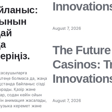
Innovation
айланыс:
ойынын
August 7, 2026
дай
қа
The Future
еріңіз.
Casinos: T
 жасаушыларға
Innovation
штеңе болмаса да, жаңа
қстанда байланыс
сізді
ырады. Қазір және
р, содан кейін ойын
ін анимация жасалады,
August 7, 2026
музыка керемет және