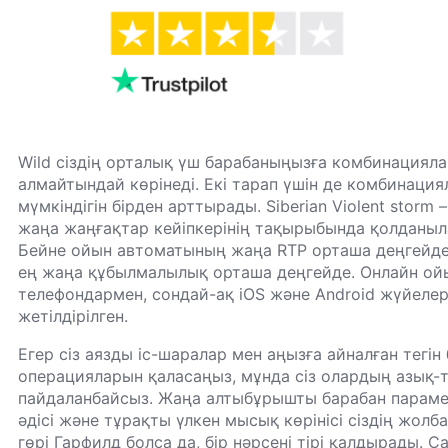
Wild сіздің орталық үш барабаныңызға комбинациял
алмайтындай көрінеді. Екі тарап үшін де комбинациял
мүмкіндігін бірден арттырады. Siberian Violent storm 
жаңа жаңғақтар кейіпкерінің тақырыбында қолданыл
Бейне ойын автоматының жаңа RTP орташа деңгейден
ең жаңа құбылмалылық орташа деңгейде. Онлайн ой
телефондармен, сондай-ақ iOS және Android жүйеле
жетілдірілген.
Егер сіз аязды іс-шаралар мен аңызға айналған тегі
операцияларын қаласаңыз, мұнда сіз олардың азық-т
пайдаланбайсыз. Жаңа алтыбұрышты барабан парамет
әдісі және тұрақты үлкен мысық көрінісі сіздің жолб
гөрі Гарфилд болса да, бір нәрсені тірі қалдырады. C