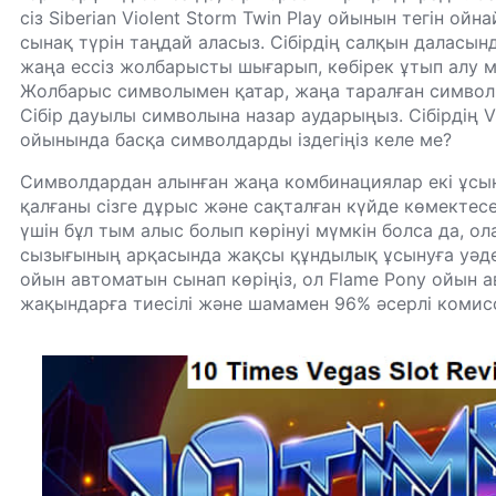
сіз Siberian Violent Storm Twin Play ойынын тегін ой
сынақ түрін таңдай аласыз. Сібірдің салқын даласы
жаңа ессіз жолбарысты шығарып, көбірек ұтып алу м
Жолбарыс символымен қатар, жаңа таралған символ 
Сібір дауылы символына назар аударыңыз. Сібірдің Vi
ойынында басқа символдарды іздегіңіз келе ме?
Символдардан алынған жаңа комбинациялар екі ұсы
қалғаны сізге дұрыс және сақталған күйде көмектесе
үшін бұл тым алыс болып көрінуі мүмкін болса да, о
сызығының арқасында жақсы құндылық ұсынуға уәде б
ойын автоматын сынап көріңіз, ол Flame Pony ойын 
жақындарға тиесілі және шамамен 96% әсерлі комис