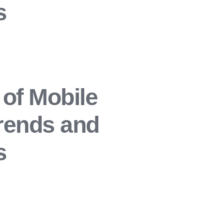
s
 of Mobile
rends and
s