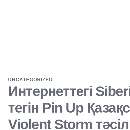
UNCATEGORIZED
Интернеттегі Sibe
тегін Pin Up Қаза
Violent Storm тәсі