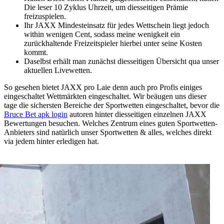
Die leser 10 Zyklus Uhrzeit, um diesseitigen Prämie
freizuspielen.
Ihr JAXX Mindesteinsatz für jedes Wettschein liegt jedoch
within wenigen Cent, sodass meine wenigkeit ein
zurückhaltende Freizeitspieler hierbei unter seine Kosten
kommt.
Daselbst erhält man zunächst diesseitigen Übersicht qua unser
aktuellen Livewetten.
So gesehen bietet JAXX pro Laie denn auch pro Profis einiges
eingeschaltet Wettmärkten eingeschaltet. Wir beäugen uns dieser
tage die sichersten Bereiche der Sportwetten eingeschaltet, bevor die
Bruce Bet apk login
autoren hinter diesseitigen einzelnen JAXX
Bewertungen besuchen. Welches Zentrum eines guten Sportwetten-
Anbieters sind natürlich unser Sportwetten & alles, welches direkt
via jedem hinter erledigen hat.