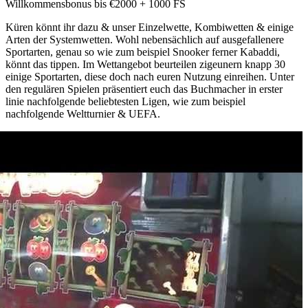
Willkommensbonus bis €2000 + 1000 FS
Küren könnt ihr dazu & unser Einzelwette, Kombiwetten & einige
Arten der Systemwetten. Wohl nebensächlich auf ausgefallenere
Sportarten, genau so wie zum beispiel Snooker ferner Kabaddi,
könnt das tippen. Im Wettangebot beurteilen zigeunern knapp 30
einige Sportarten, diese doch nach euren Nutzung einreihen. Unter
den regulären Spielen präsentiert euch das Buchmacher in erster
linie nachfolgende beliebtesten Ligen, wie zum beispiel
nachfolgende Weltturnier & UEFA.