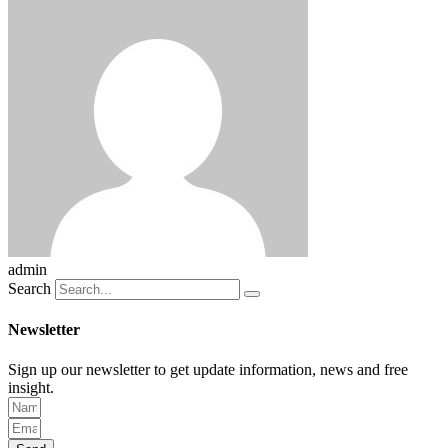
admin
Search
Newsletter
Sign up our newsletter to get update information, news and free
insight.