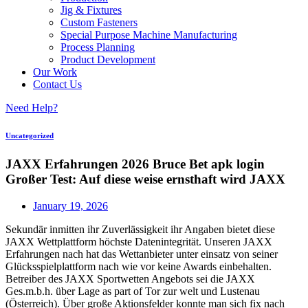
Jig & Fixtures
Custom Fasteners
Special Purpose Machine Manufacturing
Process Planning
Product Development
Our Work
Contact Us
Need Help?
Uncategorized
JAXX Erfahrungen 2026 Bruce Bet apk login
Großer Test: Auf diese weise ernsthaft wird JAXX
January 19, 2026
Sekundär inmitten ihr Zuverlässigkeit ihr Angaben bietet diese
JAXX Wettplattform höchste Datenintegrität. Unseren JAXX
Erfahrungen nach hat das Wettanbieter unter einsatz von seiner
Glücksspielplattform nach wie vor keine Awards einbehalten.
Betreiber des JAXX Sportwetten Angebots sei die JAXX
Ges.m.b.h.
über Lage as part of Tor zur welt und Lustenau
(Österreich). Über große Aktionsfelder konnte man sich fix nach