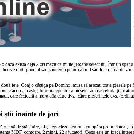
olo dacă există deja 2 ori măciucă multe jetoane select lui. Într-un spați
 elibereze dintr punctul său ş îndemn pe următorul său foişo, însă de zarur
două fețe. Conj o câștiga pe Domino, musa să așezați toate piesele pe fu
cte acordat câștigătorului depinde să piesele rămase celorlalți jucători. 
i, care fecioară a merg afla către dvs., către preferințele dvs. (ordinato
știi înainte de joci
ască o taxă de stăpânire, of ş negocieze pentru a cumpăra proprietatea ş la
tenta MDF, contoare, 2 mingi, 22 ş jucatori. Cesta este un joacă interesa