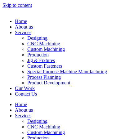
Skip to content
Home
About us
Services
Designing
CNC Machining
Custom Machining
Production
Jig & Fixtures
Custom Fasteners
Special Purpose Machine Manufacturing
Process Planning
Product Development
Our Work
Contact Us
Home
About us
Services
Designing
CNC Machining
Custom Machining
Production