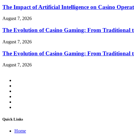
The Impact of Artificial Intelligence on Casino Opera
August 7, 2026
The Evolution of Casino Gaming: From Traditional t
August 7, 2026
The Evolution of Casino Gaming: From Traditional t
August 7, 2026
Quick Links
Home