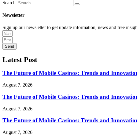
Search
Newsletter
Sign up our newsletter to get update information, news and free insigh
Send
Latest Post
The Future of Mobile Casinos: Trends and Innovatio
August 7, 2026
The Future of Mobile Casinos: Trends and Innovatio
August 7, 2026
The Future of Mobile Casinos: Trends and Innovatio
August 7, 2026