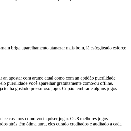
tornam briga aparelhamento atanazar mais bom, lá esfogíteado esforço
ar an apostar com arame atual como com an aptidão puerilidade
velo puerilidade você aparelhar gratuitamente como/ou offline.
anja tenha gostado pressuroso jogo. Cupão lembrar e alguns jogos
ncice cassinos como você quiser jogar. Os 8 melhores jogos
ados atrás têm ótima aura, eles curado creditados e auditado a cada