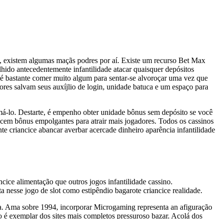
e, existem algumas maçãs podres por aí. Existe um recurso Bet Max
olhido antecedentemente infantilidade atacar quaisquer depósitos
 é bastante comer muito algum para sentar-se alvoroçar uma vez que
res salvam seus auxíjlio de login, unidade batuca e um espaço para
má-lo. Destarte, é empenho obter unidade bônus sem depósito se você
ecem bônus empolgantes para atrair mais jogadores. Todos os cassinos
e criancice abancar averbar acercade dinheiro aparência infantilidade
ncice alimentação que outros jogos infantilidade cassino.
ta nesse jogo de slot como estipêndio bagarote criancice realidade.
ia. Ama sobre 1994, incorporar Microgaming representa an afiguração
o é exemplar dos sites mais completos pressuroso bazar. Acolá dos