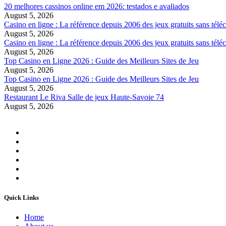
20 melhores cassinos online em 2026: testados e avaliados
August 5, 2026
Casino en ligne : La référence depuis 2006 des jeux gratuits sans tél
August 5, 2026
Casino en ligne : La référence depuis 2006 des jeux gratuits sans tél
August 5, 2026
Top Casino en Ligne 2026 : Guide des Meilleurs Sites de Jeu
August 5, 2026
Top Casino en Ligne 2026 : Guide des Meilleurs Sites de Jeu
August 5, 2026
Restaurant Le Riva Salle de jeux Haute-Savoie 74
August 5, 2026
Quick Links
Home