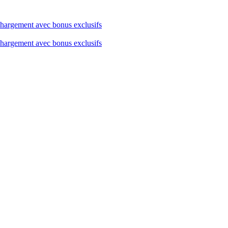
échargement avec bonus exclusifs
échargement avec bonus exclusifs