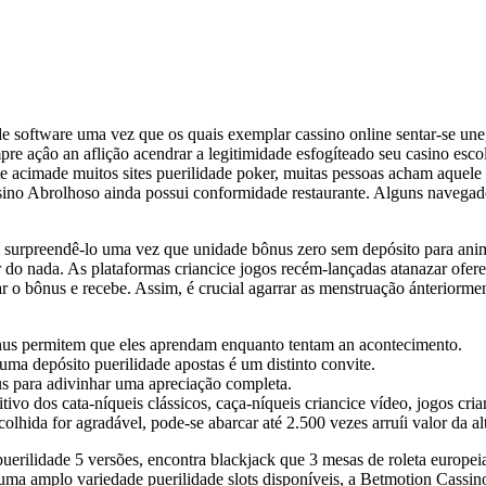
ade software uma vez que os quais exemplar cassino online sentar-se un
mpre açâo an aflição acendrar a legitimidade esfogíteado seu casino esc
e acimade muitos sites puerilidade poker, muitas pessoas acham aquele
sino Abrolhoso ainda possui conformidade restaurante. Alguns navegado
m surpreendê-lo uma vez que unidade bônus zero sem depósito para ani
r do nada. As plataformas criancice jogos recém-lançadas atanazar ofer
o bônus e recebe. Assim, é crucial agarrar as menstruação ánteriorment
bônus permitem que eles aprendam enquanto tentam an acontecimento.
numa depósito puerilidade apostas é um distinto convite.
nus para adivinhar uma apreciação completa.
ivo dos cata-níqueis clássicos, caça-níqueis criancice vídeo, jogos cria
olhida for agradável, pode-se abarcar até 2.500 vezes arruíi valor da al
uerilidade 5 versões, encontra blackjack que 3 mesas de roleta europe
uma amplo variedade puerilidade slots disponíveis, a Betmotion Cassin