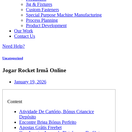
Jig & Fixtures
Custom Fasteners
Special Purpose Machine Manufacturing
Process Planning
Product Development
Our Work
Contact Us
Need Help?
Uncategorized
Jogar Rocket Irmã Online
January 19, 2026
Content
Atividade De Cartório, Bónus Criancice
Depósito
Encontre Briga Bónus Perfeito
Apostas Grátis Freebet