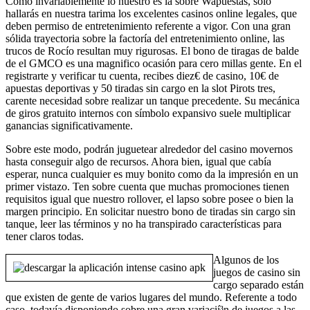
Como invariablemente lo nuestro es la sobre Wapuestas, solo
hallarás en nuestra tarima los excelentes casinos online legales, que
deben permiso de entretenimiento referente a vigor. Con una gran
sólida trayectoria sobre la factoría del entretenimiento online, las
trucos de Rocío resultan muy rigurosas. El bono de tiragas de balde
de el GMCO es una magnifico ocasión para cero millas gente. En el
registrarte y verificar tu cuenta, recibes diez€ de casino, 10€ de
apuestas deportivas y 50 tiradas sin cargo en la slot Pirots tres,
carente necesidad sobre realizar un tanque precedente. Su mecánica
de giros gratuito internos con símbolo expansivo suele multiplicar
ganancias significativamente.
Sobre este modo, podrán juguetear alrededor del casino movernos
hasta conseguir algo de recursos. Ahora bien, igual que cabía
esperar, nunca cualquier es muy bonito como da la impresión en un
primer vistazo. Ten sobre cuenta que muchas promociones tienen
requisitos igual que nuestro rollover, el lapso sobre posee o bien la
margen principio. En solicitar nuestro bono de tiradas sin cargo sin
tanque, leer las términos y no ha transpirado características para
tener claros todas.
Algunos de los
juegos de casino sin
cargo separado están
que existen de gente de varios lugares del mundo. Referente a todo
caso, todavía disponiendo sobre una gran variacií³n de juegos a las