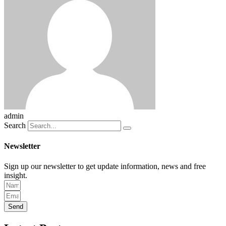
admin
Search
Newsletter
Sign up our newsletter to get update information, news and free
insight.
Send