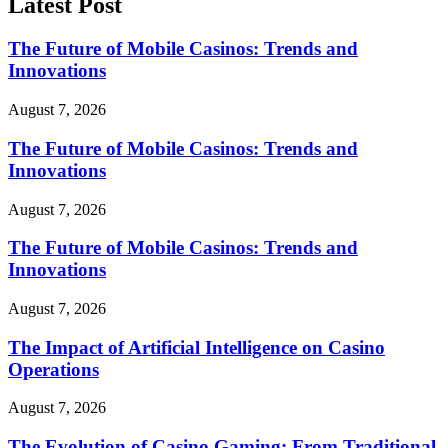
Latest Post
The Future of Mobile Casinos: Trends and
Innovations
August 7, 2026
The Future of Mobile Casinos: Trends and
Innovations
August 7, 2026
The Future of Mobile Casinos: Trends and
Innovations
August 7, 2026
The Impact of Artificial Intelligence on Casino
Operations
August 7, 2026
The Evolution of Casino Gaming: From Traditional