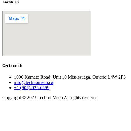
Locate Us
Get in touch
1090 Kamato Road, Unit 10 Mississuaga, Ontario L4W 2P3
info@technomech.ca
+1 (905)-625-6599
Copyright © 2023 Techno Mech All rights reserved