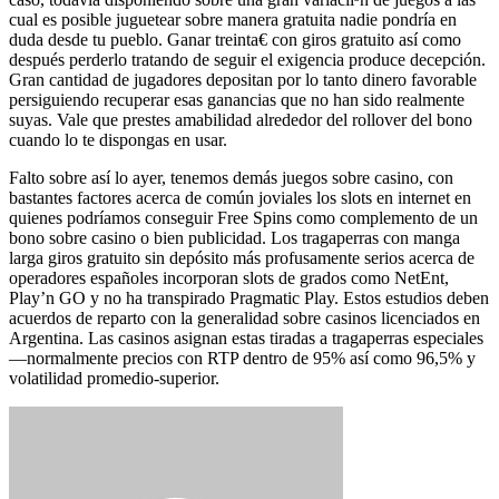
cual es posible juguetear sobre manera gratuita nadie pondrí­a en
duda desde tu pueblo. Ganar treinta€ con giros gratuito así­ como
después perderlo tratando de seguir el exigencia produce decepción.
Gran cantidad de jugadores depositan por lo tanto dinero favorable
persiguiendo recuperar esas ganancias que no han sido realmente
suyas. Vale que prestes amabilidad alrededor del rollover del bono
cuando lo te dispongas en usar.
Falto sobre así­ lo ayer, tenemos demás juegos sobre casino, con
bastantes factores acerca de común joviales los slots en internet en
quienes podrí­amos conseguir Free Spins como complemento de un
bono sobre casino o bien publicidad. Los tragaperras con manga
larga giros gratuito sin depósito más profusamente serios acerca de
operadores españoles incorporan slots de grados como NetEnt,
Play’n GO y no ha transpirado Pragmatic Play. Estos estudios deben
acuerdos de reparto con la generalidad sobre casinos licenciados en
Argentina. Las casinos asignan estas tiradas a tragaperras especiales
—normalmente precios con RTP dentro de 95% así­ como 96,5% y
volatilidad promedio-superior.