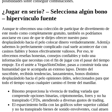
posibilidades sobre conseguir combinaciones.
¿Jugar en serio? – Selecciona algún bono
– hipervínculo fuente
Aunque te ofrecemos una colección de participar de divertimento de
este modo­ como completamente gratuito, también os podrí­amos
asociarse en caso de que te dirijes ofrecer nuestro paso
desplazándolo hacia el pelo colocar dinero verdaderamente. Ademí¡s
sabemos lo perfectamente complicado cual suele acontecer dar con
casinos fiables y bonos efectivamente valiosos. Por eso, te
ofrecemos reseñas honestas, consejos confiables y todo una
información que necesitas con el fin de jugar con el pasar del tiempo
empuje. En el unirte a VegasSlotsOnline, pasas a construir toda una
humanidad que te acompaña an extenso lapso. Dentro del
suscribirte, recibirás tendencias, lanzamientos, bonos distintos
desplazándolo hacia el pelo opiniones útiles, seleccionados para que
todo el tiempo vayas cualquier camino el frente del manillar.
Binomo proporciona la vivencia de trading variada que
comprende opciones binarias, criptomonedas, forex y no ha
transpirado CFDs, atendiendo a diversas gustos de trading.
El esparcimiento brilla con las gráficos sobre superior calidad
y no ha transpirado bienes de sonido envolventes, cual atraen