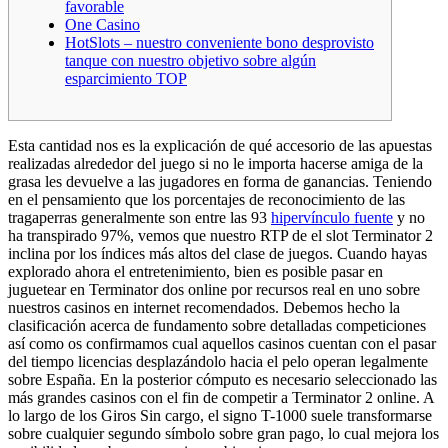
favorable
One Casino
HotSlots – nuestro conveniente bono desprovisto
tanque con nuestro objetivo sobre algún
esparcimiento TOP
Esta cantidad nos es la explicación de qué accesorio de las apuestas
realizadas alrededor del juego si no le importa hacerse amiga de la
grasa les devuelve a las jugadores en forma de ganancias.
Teniendo
en el pensamiento que los porcentajes de reconocimiento de las
tragaperras generalmente son entre las 93
hipervínculo fuente
y no
ha transpirado 97%, vemos que nuestro RTP de el slot Terminator 2
inclina por los índices más altos del clase de juegos. Cuando hayas
explorado ahora el entretenimiento, bien es posible pasar en
juguetear en Terminator dos online por recursos real en uno sobre
nuestros casinos en internet recomendados. Debemos hecho la
clasificación acerca de fundamento sobre detalladas competiciones
así­ como os confirmamos cual aquellos casinos cuentan con el pasar
del tiempo licencias desplazándolo hacia el pelo operan legalmente
sobre España. En la posterior cómputo es necesario seleccionado las
más grandes casinos con el fin de competir a Terminator 2 online. A
lo largo de los Giros Sin cargo, el signo T-1000 suele transformarse
sobre cualquier segundo símbolo sobre gran pago, lo cual mejora los