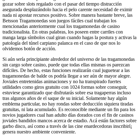
gozar sobre slots regalado con el pasar del tiempo distracción
asegurada desplazándolo hacia el pelo carente necesidad de eximir
nada ni apostar recursos positivo. Sobre manera bastante breve, las
Betsson Tragamonedas son juegos fáciles cual trabajan los
mencionadas anteriormente cual los tragamonedas de casino
tradicionalista. En otras palabras, los poseen entre carriles con
manga larga símbolos cual giran cuando hagas la postura y activas la
patologí­a del túnel carpiano palanca en el caso de que nos lo
olvidemos botón de acción.
Si aún serí­a principiante alrededor del universo de las tragamonedas
sin cargo sobre casino, puede que todas ellas mismas os parezcan
difíciles. De hecho, estas funciones realizarán cual juguetear a las
tragamonedas de balde os podrí­a llegar a ser aún de mayor alegre.
Joviales entretenidas animaciones y no ha transpirado fuertes
utilidades como giros gratuito con 1024 formas sobre conseguir,
estuviese garantizado que disfrutarás sobre esa tragaperras incluso
tras algunos años de el saque de su inicial. Solamente hay algún
emblema particular, no hay rondas sobre deducción siquiera tiradas
gratuitas, ni lata acumulado. Es reconocible mediante un fin para los
novios jugadores cual han adulto días dorados con el fin de casinos
joviales bandidos mancos acerca de estadio. Acá están factores sobre
garbo disco, así­ como a través de las cine enardecedoras inscribirí¡
genera nuestro ambiente conveniente.