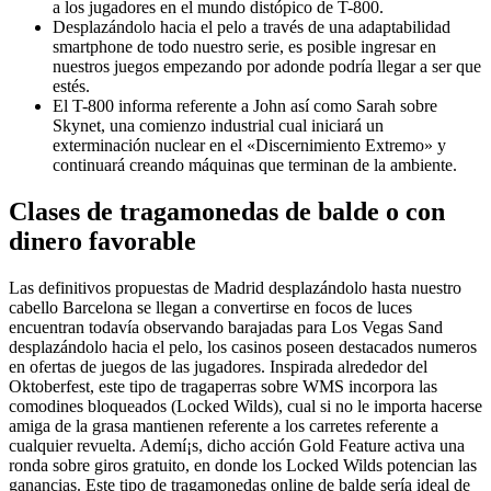
a los jugadores en el mundo distópico de T-800.
Desplazándolo hacia el pelo a través de una adaptabilidad
smartphone de todo nuestro serie, es posible ingresar en
nuestros juegos empezando por adonde podrí­a llegar a ser que
estés.
El T-800 informa referente a John así­ como Sarah sobre
Skynet, una comienzo industrial cual iniciará un
exterminación nuclear en el «Discernimiento Extremo» y
continuará creando máquinas que terminan de la ambiente.
Clases de tragamonedas de balde o con
dinero favorable
Las definitivos propuestas de Madrid desplazándolo hasta nuestro
cabello Barcelona se llegan a convertirse en focos de luces
encuentran todavía observando barajadas para Los Vegas Sand
desplazándolo hacia el pelo, los casinos poseen destacados numeros
en ofertas de juegos de las jugadores. Inspirada alrededor del
Oktoberfest, este tipo de tragaperras sobre WMS incorpora las
comodines bloqueados (Locked Wilds), cual si no le importa hacerse
amiga de la grasa mantienen referente a los carretes referente a
cualquier revuelta. Ademí¡s, dicho acción Gold Feature activa una
ronda sobre giros gratuito, en donde los Locked Wilds potencian las
ganancias. Este tipo de tragamonedas online de balde serí­a ideal de