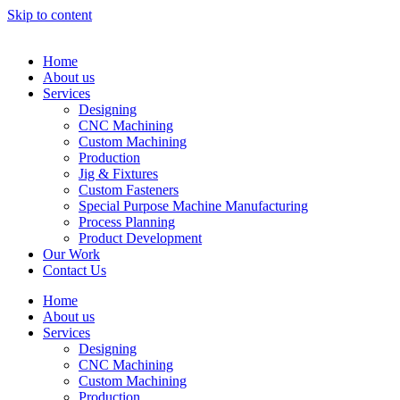
Skip to content
Home
About us
Services
Designing
CNC Machining
Custom Machining
Production
Jig & Fixtures
Custom Fasteners
Special Purpose Machine Manufacturing
Process Planning
Product Development
Our Work
Contact Us
Home
About us
Services
Designing
CNC Machining
Custom Machining
Production