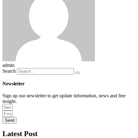
admin
Search
Newsletter
Sign up our newsletter to get update information, news and free
insight.
Send
Latest Post