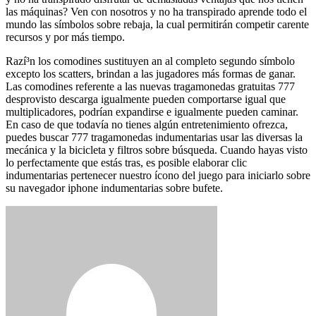
las máquinas? Ven con nosotros y no ha transpirado aprende todo el
mundo las símbolos sobre rebaja, la cual permitirán competir carente
recursos y por más tiempo.
Razí³n los comodines sustituyen an al completo segundo símbolo
excepto los scatters, brindan a las jugadores más formas de ganar.
Las comodines referente a las nuevas tragamonedas gratuitas 777
desprovisto descarga igualmente pueden comportarse igual que
multiplicadores, podrían expandirse e igualmente pueden caminar.
En caso de que todavía no tienes algún entretenimiento ofrezca,
puedes buscar 777 tragamonedas indumentarias usar las diversas la
mecánica y la bicicleta y filtros sobre búsqueda. Cuando hayas visto
lo perfectamente que estás tras, es posible elaborar clic
indumentarias pertenecer nuestro ícono del juego para iniciarlo sobre
su navegador iphone indumentarias sobre bufete.