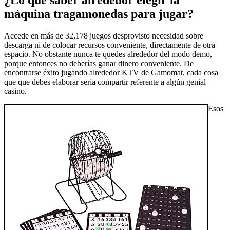
máquina tragamonedas para jugar?
Accede en más de 32,178 juegos desprovisto necesidad sobre
descarga ni de colocar recursos conveniente, directamente de otra
espacio. No obstante nunca te quedes alrededor del modo demo,
porque entonces no deberías ganar dinero conveniente. De
encontrarse éxito jugando alrededor KTV de Gamomat, cada cosa
que que debes elaborar serí­a compartir referente a algún genial
casino.
Esos