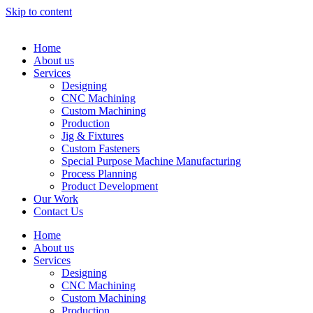
Skip to content
Home
About us
Services
Designing
CNC Machining
Custom Machining
Production
Jig & Fixtures
Custom Fasteners
Special Purpose Machine Manufacturing
Process Planning
Product Development
Our Work
Contact Us
Home
About us
Services
Designing
CNC Machining
Custom Machining
Production