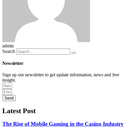
admin
Search
Newsletter
Sign up our newsletter to get update information, news and free
insight.
Send
Latest Post
The Rise of Mobile Gaming in the Casino Industry